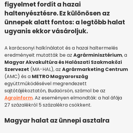
figyelmet fordít a hazai
haltenyésztésre. Ez különösen az
ünnepek alatt fontos: a legtöbb halat
ugyanis ekkor vásároljuk.
A karácsonyi halkínálatot és a hazai haltermelés
eredményeit mutatták be az
Agrárminisztérium
, a
Magyar Akvakultúra és Halászati Szakmaközi
Szervezet
(MA-HAL), az
Agrármarketing Centrum
(AMC) és a
METRO Magyarország
együttműködésével megrendezett
sajtótájékoztatón, Budaörsön, számol be az
Agroinform
. Az eseményen elmondták: a hal áfája
27 százalékról 5 százalékra csökkent.
Magyar halat az ünnepi asztalra