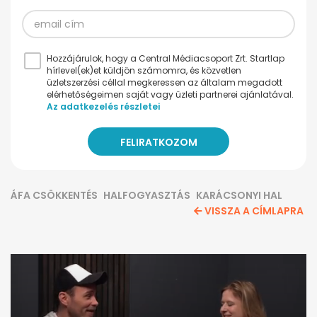
Hozzájárulok, hogy a Central Médiacsoport Zrt. Startlap
hírlevel(ek)et küldjön számomra, és közvetlen
üzletszerzési céllal megkeressen az általam megadott
elérhetőségeimen saját vagy üzleti partnerei ajánlatával.
Az adatkezelés részletei
ÁFA CSÖKKENTÉS
HALFOGYASZTÁS
KARÁCSONYI HAL
VISSZA A CÍMLAPRA