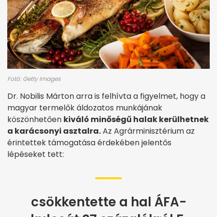
Fotó: Getty Images
Dr. Nobilis Márton arra is felhívta a figyelmet, hogy a
magyar termelők áldozatos munkájának
köszönhetően
kiváló minőségű halak kerülhetnek
a karácsonyi asztalra.
Az Agrárminisztérium az
érintettek támogatása érdekében jelentős
lépéseket tett:
csökkentette a hal ÁFA-