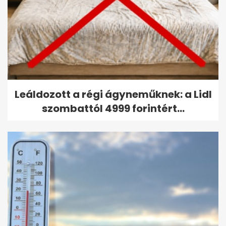
Leáldozott a régi ágyneműknek: a Lidl
szombattól 4999 forintért...