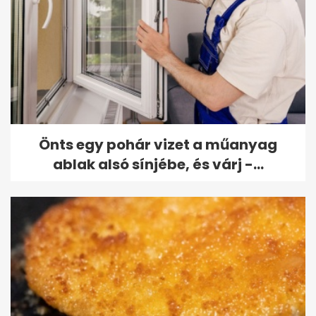
Önts egy pohár vizet a műanyag
ablak alsó sínjébe, és várj -...