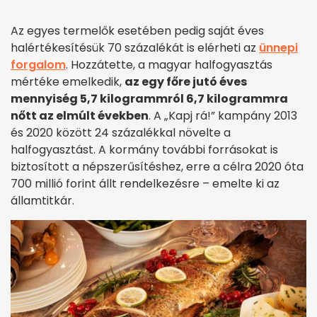
Az egyes termelők esetében pedig saját éves
halértékesítésük 70 százalékát is elérheti az
ünnepi
forgalom
. Hozzátette, a magyar halfogyasztás
mértéke emelkedik,
az egy főre jutó éves
mennyiség 5,7 kilogrammról 6,7 kilogrammra
nőtt az elmúlt években
. A „Kapj rá!” kampány 2013
és 2020 között 24 százalékkal növelte a
halfogyasztást. A kormány további forrásokat is
biztosított a népszerűsítéshez, erre a célra 2020 óta
700 millió forint állt rendelkezésre – emelte ki az
államtitkár.