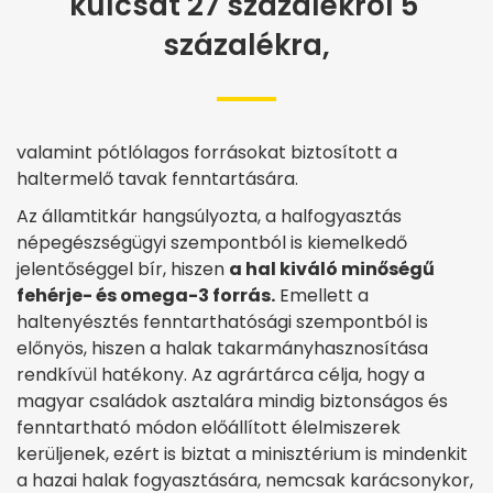
kulcsát 27 százalékról 5
százalékra,
valamint pótlólagos forrásokat biztosított a
haltermelő tavak fenntartására.
Az államtitkár hangsúlyozta, a halfogyasztás
népegészségügyi szempontból is kiemelkedő
jelentőséggel bír, hiszen
a hal kiváló minőségű
fehérje- és omega-3 forrás.
Emellett a
haltenyésztés fenntarthatósági szempontból is
előnyös, hiszen a halak takarmányhasznosítása
rendkívül hatékony. Az agrártárca célja, hogy a
magyar családok asztalára mindig biztonságos és
fenntartható módon előállított élelmiszerek
kerüljenek, ezért is biztat a minisztérium is mindenkit
a hazai halak fogyasztására, nemcsak karácsonykor,