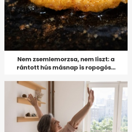
Nem zsemlemorzsa, nem liszt: a
rántott hús másnap is ropogós...