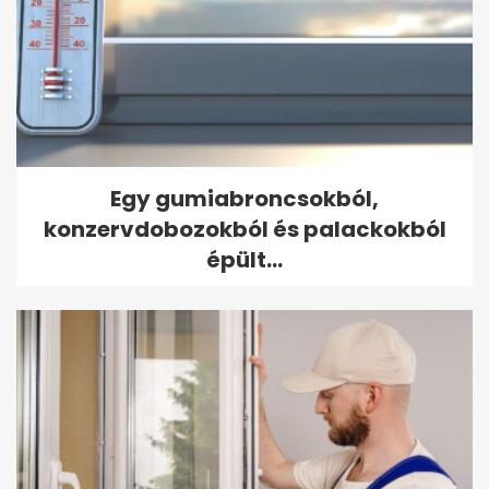
Egy gumiabroncsokból,
konzervdobozokból és palackokból
épült...