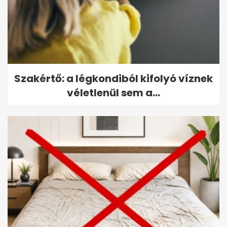
Szakértő: a légkondiból kifolyó víznek
véletlenül sem a...