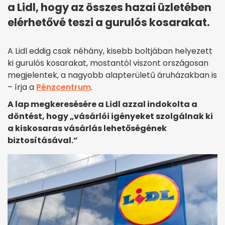
a Lidl, hogy az összes hazai üzletében
elérhetővé teszi a gurulós kosarakat.
A Lidl eddig csak néhány, kisebb boltjában helyezett
ki gurulós kosarakat, mostantól viszont országosan
megjelentek, a nagyobb alapterületű áruházakban is
– írja a
Pénzcentrum
.
A lap megkeresésére a Lidl azzal indokolta a
döntést, hogy „vásárlói igényeket szolgálnak ki
a kiskosaras vásárlás lehetőségének
biztosításával.”