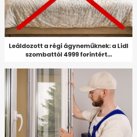
Leáldozott a régi ágyneműknek: a Lidl
szombattól 4999 forintért...