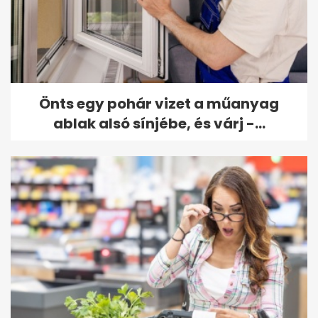
Önts egy pohár vizet a műanyag
ablak alsó sínjébe, és várj -...