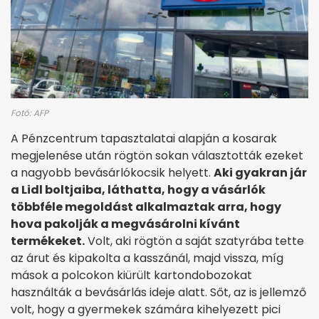
Fotó: AFP
A Pénzcentrum tapasztalatai alapján a kosarak
megjelenése után rögtön sokan választották ezeket
a nagyobb bevásárlókocsik helyett.
Aki gyakran jár
a Lidl boltjaiba, láthatta, hogy a vásárlók
többféle megoldást alkalmaztak arra, hogy
hova pakolják a megvásárolni kívánt
termékeket.
Volt, aki rögtön a saját szatyrába tette
az árut és kipakolta a kasszánál, majd vissza, míg
mások a polcokon kiürült kartondobozokat
használták a bevásárlás ideje alatt. Sőt, az is jellemző
volt, hogy a gyermekek számára kihelyezett pici