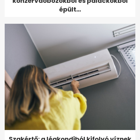
konzervdobozokból és palackokból
épült...
Szakértő: a légkondiból kifolyó víznek