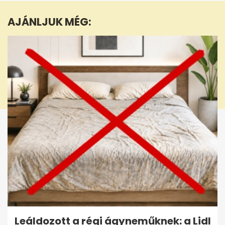
1
minute,
AJÁNLJUK MÉG:
48
seconds
Leáldozott a régi ágyneműknek: a Lidl