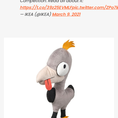
Competition. Read all about it:
https://t.co/39z25EVMLF
pic.twitter.com/ZPo7
— IKEA (@IKEA)
March 9, 2021