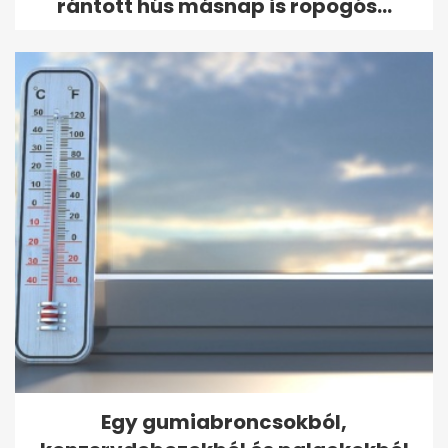
rántott hús másnap is ropogós...
Egy gumiabroncsokból,