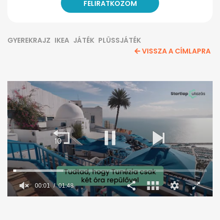
GYEREKRAJZ
IKEA
JÁTÉK
PLÜSSJÁTÉK
VISSZA A CÍMLAPRA
00:02
01:48
0
seconds
of