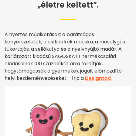
„életre keltett”.
A nyertes műalkotások: a barátságos
kenyérszeletek, a csíkos kék macska, a mosolygós
tükörtojás, a sellőkutya és a nyelvnyújtó madár. A
korlátozott kiadású SAGOSKATT termékcsalád
eladásainak 100 százalékát arra fordítják,
hogytámogassák a gyermekek jogait előmozdító
helyi kezdeményezéseket – írja a
Designtaxi
.