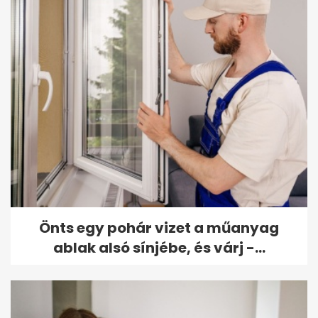
Önts egy pohár vizet a műanyag
ablak alsó sínjébe, és várj -...