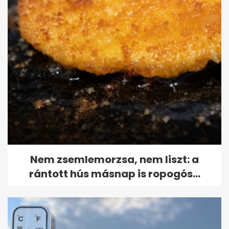
Nem zsemlemorzsa, nem liszt: a
rántott hús másnap is ropogós...