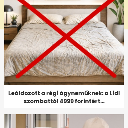
Leáldozott a régi ágyneműknek: a Lidl
szombattól 4999 forintért...