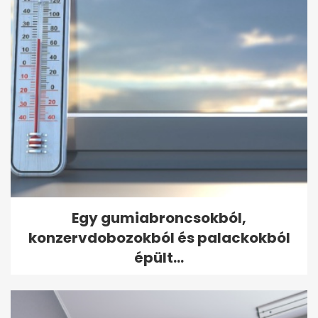
Egy gumiabroncsokból,
konzervdobozokból és palackokból
épült...