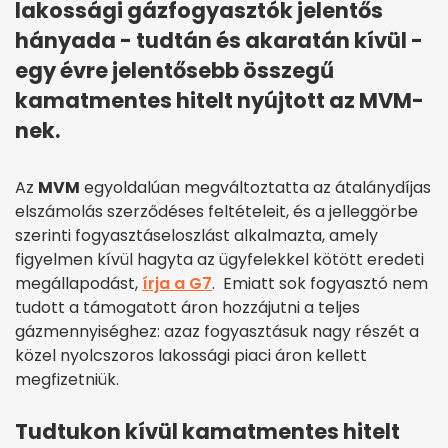
lakossági gázfogyasztók jelentős
hányada - tudtán és akaratán kívül -
egy évre jelentősebb összegű
kamatmentes hitelt nyújtott az MVM-
nek.
Az
MVM
egyoldalúan megváltoztatta az átalánydíjas
elszámolás szerződéses feltételeit, és a jelleggörbe
szerinti fogyasztáseloszlást alkalmazta, amely
figyelmen kívül hagyta az ügyfelekkel kötött eredeti
megállapodást,
írja a G7
. Emiatt sok fogyasztó nem
tudott a támogatott áron hozzájutni a teljes
gázmennyiséghez: azaz fogyasztásuk nagy részét a
közel nyolcszoros lakossági piaci áron kellett
megfizetniük.
Tudtukon kívül kamatmentes hitelt