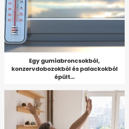
Egy gumiabroncsokból,
konzervdobozokból és palackokból
épült...