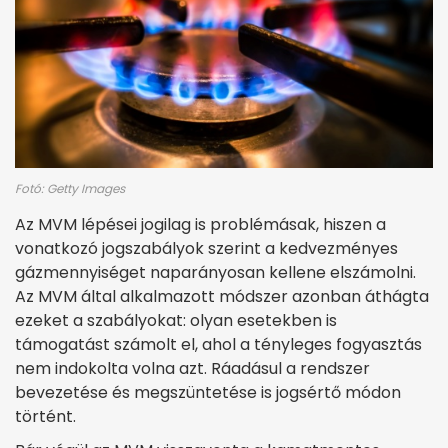
Fotó: Getty Images
Az MVM lépései jogilag is problémásak, hiszen a
vonatkozó jogszabályok szerint a kedvezményes
gázmennyiséget naparányosan kellene elszámolni.
Az MVM által alkalmazott módszer azonban áthágta
ezeket a szabályokat: olyan esetekben is
támogatást számolt el, ahol a tényleges fogyasztás
nem indokolta volna azt. Ráadásul a rendszer
bevezetése és megszüntetése is jogsértő módon
történt.