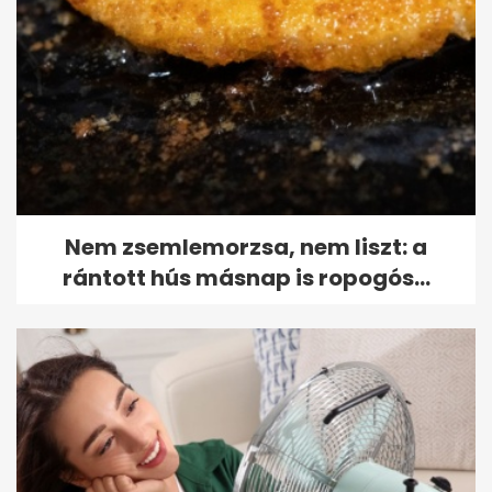
Nem zsemlemorzsa, nem liszt: a
rántott hús másnap is ropogós...