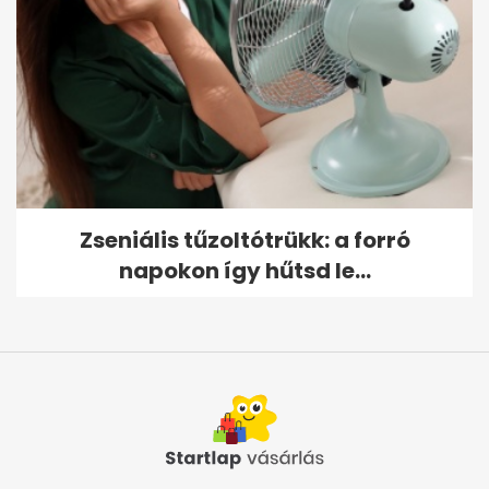
Zseniális tűzoltótrükk: a forró
napokon így hűtsd le...