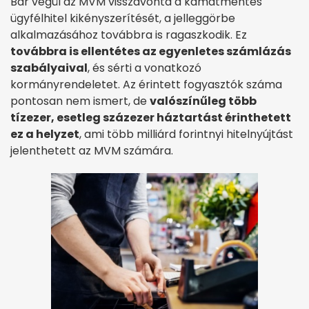
Bár végül az MVM visszavonta a kamatmentes
ügyfélhitel kikényszerítését, a jelleggörbe
alkalmazásához továbbra is ragaszkodik. Ez
továbbra is ellentétes az egyenletes számlázás
szabályaival
, és sérti a vonatkozó
kormányrendeletet. Az érintett fogyasztók száma
pontosan nem ismert, de
valószínűleg több
tízezer, esetleg százezer háztartást érinthetett
ez a helyzet
, ami több milliárd forintnyi hitelnyújtást
jelenthetett az MVM számára.