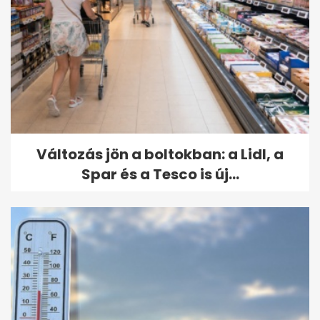
Változás jön a boltokban: a Lidl, a
Spar és a Tesco is új...