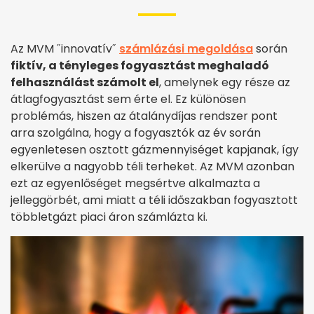
Az MVM ˝innovatív˝
számlázási megoldása
során
fiktív, a tényleges fogyasztást meghaladó
felhasználást számolt el
, amelynek egy része az
átlagfogyasztást sem érte el. Ez különösen
problémás, hiszen az átalánydíjas rendszer pont
arra szolgálna, hogy a fogyasztók az év során
egyenletesen osztott gázmennyiséget kapjanak, így
elkerülve a nagyobb téli terheket. Az MVM azonban
ezt az egyenlőséget megsértve alkalmazta a
jelleggörbét, ami miatt a téli időszakban fogyasztott
többletgázt piaci áron számlázta ki.