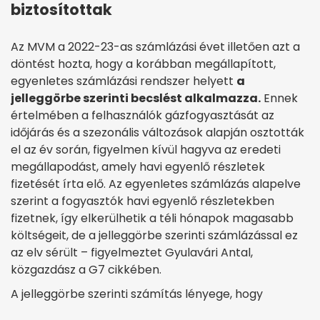
biztosítottak
Az MVM a 2022-23-as számlázási évet illetően azt a
döntést hozta, hogy a korábban megállapított,
egyenletes számlázási rendszer helyett
a
jelleggörbe szerinti becslést alkalmazza.
Ennek
értelmében a felhasználók gázfogyasztását az
időjárás és a szezonális változások alapján osztották
el az év során, figyelmen kívül hagyva az eredeti
megállapodást, amely havi egyenlő részletek
fizetését írta elő. Az egyenletes számlázás alapelve
szerint a fogyasztók havi egyenlő részletekben
fizetnek, így elkerülhetik a téli hónapok magasabb
költségeit, de a jelleggörbe szerinti számlázással ez
az elv sérült – figyelmeztet Gyulavári Antal,
közgazdász a G7 cikkében.
A jelleggörbe szerinti számítás lényege, hogy