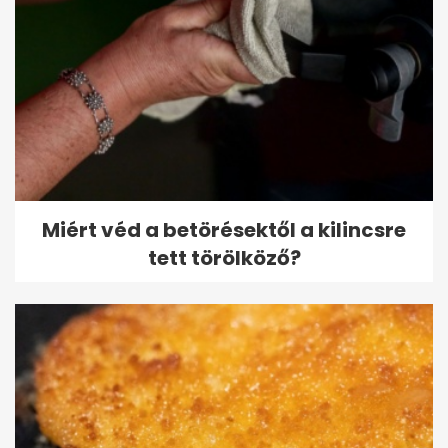
Miért véd a betörésektől a kilincsre
tett törölköző?