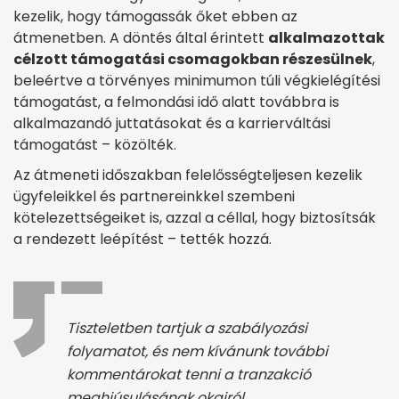
kezelik, hogy támogassák őket ebben az
átmenetben. A döntés által érintett
alkalmazottak
célzott támogatási csomagokban részesülnek
,
beleértve a törvényes minimumon túli végkielégítési
támogatást, a felmondási idő alatt továbbra is
alkalmazandó juttatásokat és a karrierváltási
támogatást – közölték.
Az átmeneti időszakban felelősségteljesen kezelik
ügyfeleikkel és partnereinkkel szembeni
kötelezettségeiket is, azzal a céllal, hogy biztosítsák
a rendezett leépítést – tették hozzá.
Tiszteletben tartjuk a szabályozási
folyamatot, és nem kívánunk további
kommentárokat tenni a tranzakció
meghiúsulásának okairól