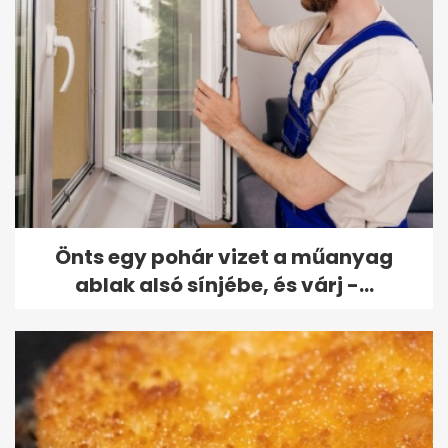
Önts egy pohár vizet a műanyag
ablak alsó sínjébe, és várj -...