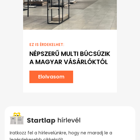
EZ IS ÉRDEKELHET:
NÉPSZERŰ MULTI BÚCSÚZIK
A MAGYAR VÁSÁRLÓKTÓL
Elolvasom
Iratkozz fel a hírlevelünkre, hogy ne maradj le a
legérdekesebb cikkekről!