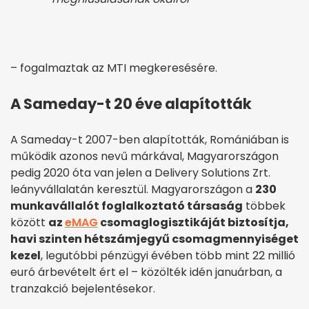
– fogalmaztak az MTI megkeresésére.
A Sameday-t 20 éve alapították
A Sameday-t 2007-ben alapították, Romániában is
működik azonos nevű márkával, Magyarországon
pedig 2020 óta van jelen a Delivery Solutions Zrt.
leányvállalatán keresztül. Magyarországon a
230
munkavállalót foglalkoztató társaság
többek
között
az
eMAG
csomaglogisztikáját biztosítja,
havi szinten hétszámjegyű csomagmennyiséget
kezel
, legutóbbi pénzügyi évében több mint 22 millió
euró árbevételt ért el – közölték idén januárban, a
tranzakció bejelentésekor.