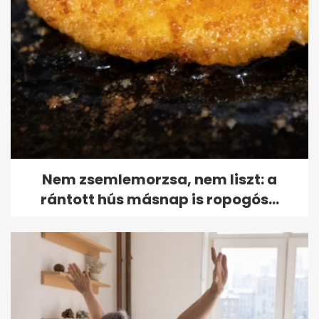
Nem zsemlemorzsa, nem liszt: a
rántott hús másnap is ropogós...