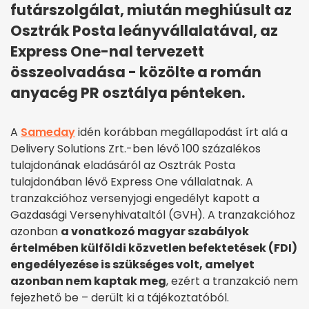
futárszolgálat, miután meghiúsult az
Osztrák Posta leányvállalatával, az
Express One-nal tervezett
összeolvadása - közölte a román
anyacég PR osztálya pénteken.
A
Sameday
idén korábban megállapodást írt alá a
Delivery Solutions Zrt.-ben lévő 100 százalékos
tulajdonának eladásáról az Osztrák Posta
tulajdonában lévő Express One vállalatnak. A
tranzakcióhoz versenyjogi engedélyt kapott a
Gazdasági Versenyhivataltól (GVH). A tranzakcióhoz
azonban
a vonatkozó magyar szabályok
értelmében külföldi közvetlen befektetések (FDI)
engedélyezése is szükséges volt, amelyet
azonban nem kaptak meg
, ezért a tranzakció nem
fejezhető be – derült ki a tájékoztatóból.