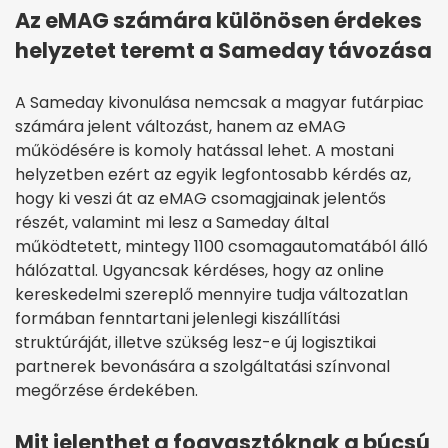
Az eMAG számára különösen érdekes
helyzetet teremt a Sameday távozása
A Sameday kivonulása nemcsak a magyar futárpiac
számára jelent változást, hanem az eMAG
működésére is komoly hatással lehet. A mostani
helyzetben ezért az egyik legfontosabb kérdés az,
hogy ki veszi át az eMAG csomagjainak jelentős
részét, valamint mi lesz a Sameday által
működtetett, mintegy 1100 csomagautomatából álló
hálózattal. Ugyancsak kérdéses, hogy az online
kereskedelmi szereplő mennyire tudja változatlan
formában fenntartani jelenlegi kiszállítási
struktúráját, illetve szükség lesz-e új logisztikai
partnerek bevonására a szolgáltatási színvonal
megőrzése érdekében.
Mit jelenthet a fogyasztóknak a búcsú