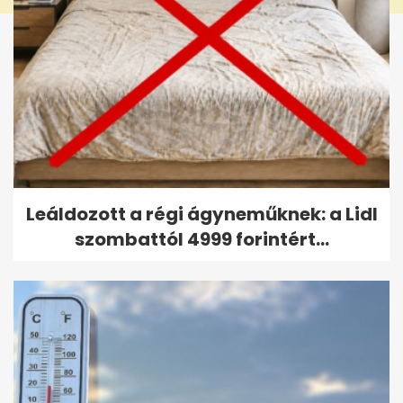
Leáldozott a régi ágyneműknek: a Lidl
szombattól 4999 forintért...