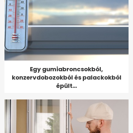
Egy gumiabroncsokból,
konzervdobozokból és palackokból
épült...