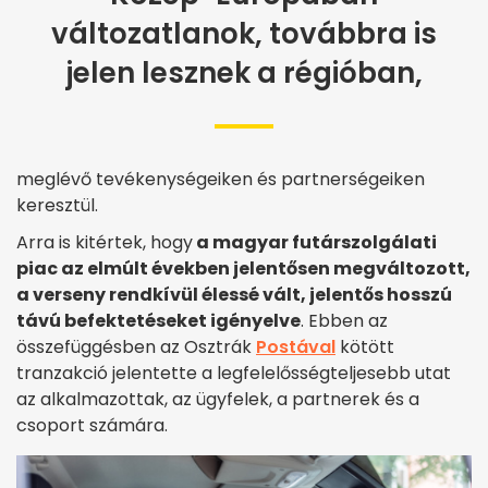
változatlanok, továbbra is
jelen lesznek a régióban,
meglévő tevékenységeiken és partnerségeiken
keresztül.
Arra is kitértek, hogy
a magyar futárszolgálati
piac az elmúlt években jelentősen megváltozott,
a verseny rendkívül élessé vált, jelentős hosszú
távú befektetéseket igényelve
. Ebben az
összefüggésben az Osztrák
Postával
kötött
tranzakció jelentette a legfelelősségteljesebb utat
az alkalmazottak, az ügyfelek, a partnerek és a
csoport számára.