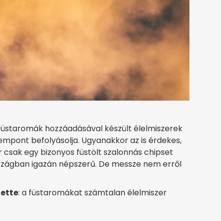
a füstaromák hozzáadásával készült élelmiszerek
mpont befolyásolja. Ugyanakkor az is érdekes,
r csak egy bizonyos füstölt szalonnás chipset
rszágban igazán népszerű. De messze nem erről
tette
: a füstaromákat számtalan élelmiszer