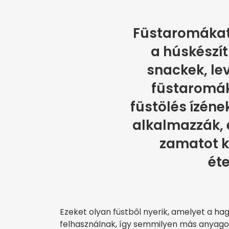
Füstaromákat
a húskészí
snackek, lev
füstaromák
füstölés ízéne
alkalmazzák, e
zamatot k
éte
Ezeket olyan füstből nyerik, amelyet a ha
felhasználnak, így semmilyen más anyagot