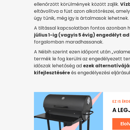
ellenőrzött körülmények között zajlik.
Víz
eltávolítva a füst azon alkotórészei, ame
úgy tűnik, még igy is ártalmasok lehetnek.
A tiltással kapcsolatban fontos azonban 
július 1-ig (vagyis 5 évig) engedélyt ad
forgalomban maradhassanak.
A Nébih szerint ezen időpont után „valam
termék le fog kerülni az engedélyezett te
időszak lehetőség ad
ezek alternatívájá
kifejlesztésére
és engedélyezési eljárásuk
EZ IS ÉRD
A LEG
Elo