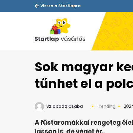
Vissza a Startlapra
Sok magyar ke
tűnhet el a pol
Szloboda Csaba
Trending
2024.
A füstaromákkal rengeteg élel
lassan is, de véget ér.