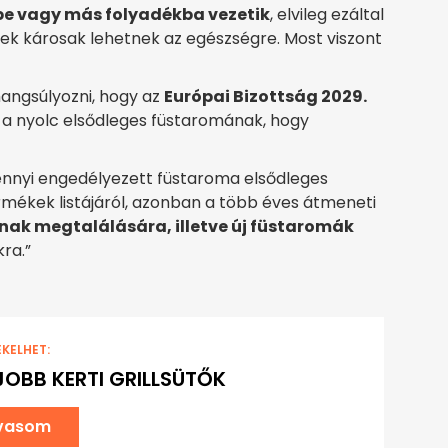
be vagy más folyadékba vezetik
, elvileg ezáltal
lyek károsak lehetnek az egészségre. Most viszont
hangsúlyozni, hogy az
Európai Bizottság 2029.
a nyolc elsődleges füstaromának, hogy
ennyi engedélyezett füstaroma elsődleges
rmékek listájáról, azonban a több éves átmeneti
nak megtalálására, illetve új füstaromák
ra.”
EKELHET:
JOBB KERTI GRILLSÜTŐK
lvasom