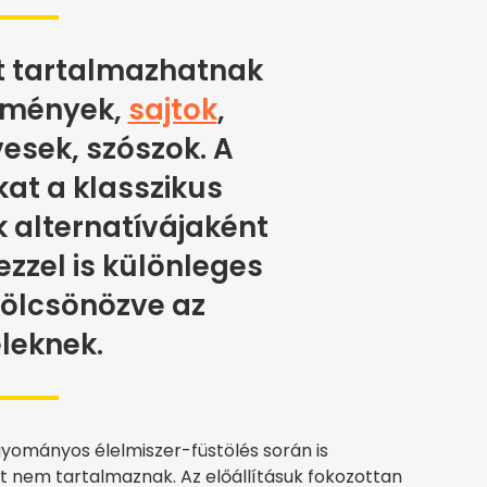
 tartalmazhatnak
tmények,
sajtok
,
esek, szószok. A
at a klasszikus
k alternatívájaként
zzel is különleges
ölcsönözve az
leknek.
gyományos élelmiszer-füstölés során is
 nem tartalmaznak. Az előállításuk fokozottan