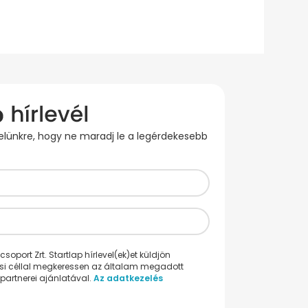
evelünkre, hogy ne maradj le a legérdekesebb
oport Zrt. Startlap hírlevel(ek)et küldjön
ési céllal megkeressen az általam megadott
partnerei ajánlatával.
Az adatkezelés