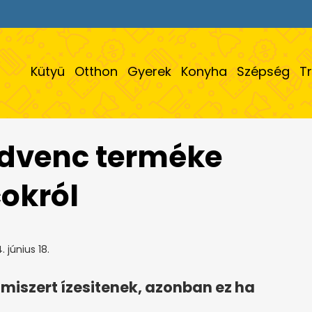
Kütyü
Otthon
Gyerek
Konyha
Szépség
T
dvenc terméke
cokról
 június 18.
miszert ízesitenek, azonban ez ha