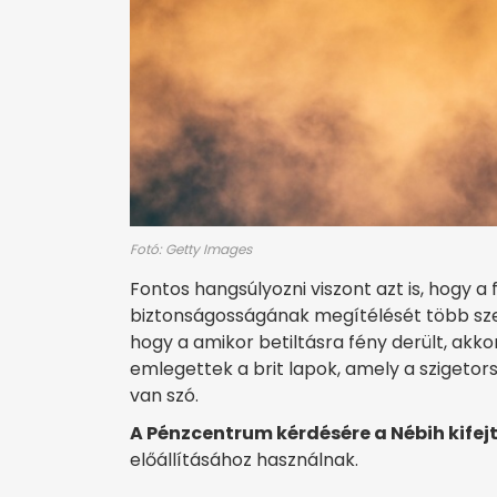
Fotó: Getty Images
Fontos hangsúlyozni viszont azt is, hogy 
biztonságosságának megítélését több sze
hogy a amikor betiltásra fény derült, akko
emlegettek a brit lapok, amely a szigeto
van szó.
A Pénzcentrum kérdésére a Nébih kifej
előállításához használnak.