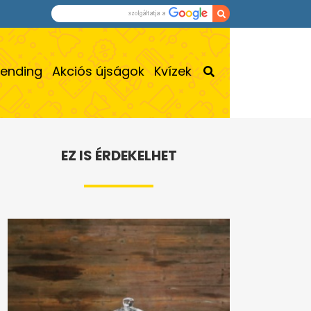
rending
Akciós újságok
Kvízek
EZ IS ÉRDEKELHET