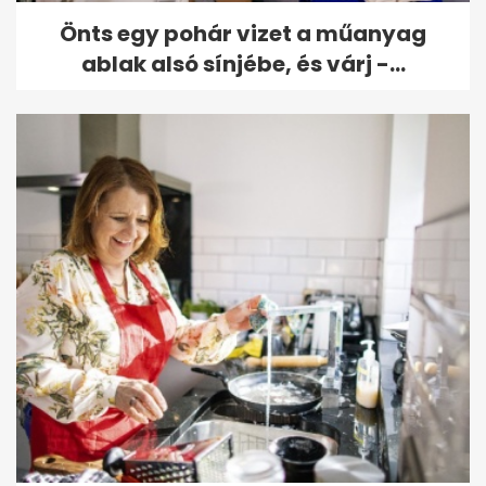
Önts egy pohár vizet a műanyag
ablak alsó sínjébe, és várj -...