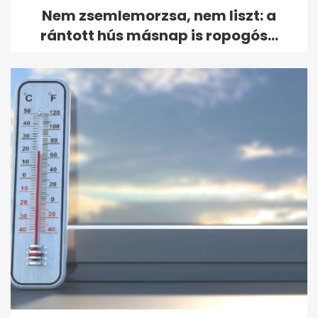
Nem zsemlemorzsa, nem liszt: a
rántott hús másnap is ropogós...