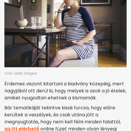
Fotó: Getty Images
Érdemes viszont kitartani a kiadvány közepéig, mert
nagyjából ott derül ki, hogy melyek is azok a jó ételek,
amiket nyugodtan ehetnek a kismamák.
Bár tematikáját tekintve kissé furcsa, hogy előre
kerültek a veszélyek, és csak utána jött a
megnyugtatás, hogy nem kell félni minden falattól,
az itt elérhető
online füzet minden olyan lényegi