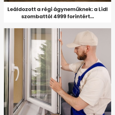
Leáldozott a régi ágyneműknek: a Lidl
szombattól 4999 forintért...