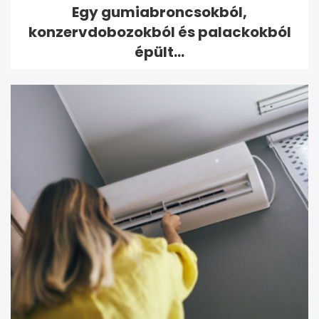
Egy gumiabroncsokból,
konzervdobozokból és palackokból
épült...