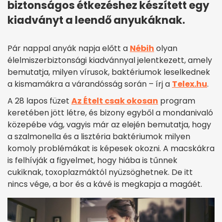
biztonságos étkezéshez készített egy
kiadványt a leendő anyukáknak.
Pár nappal anyák napja előtt a
Nébih
olyan
élelmiszerbiztonsági kiadvánnyal jelentkezett, amely
bemutatja, milyen vírusok, baktériumok leselkednek
a kismamákra a várandósság során – írj a
Telex.hu
.
A 28 lapos füzet
Az Ételt csak okosan
program
keretében jött létre, és bizony egyből a mondanivaló
közepébe vág, vagyis már az elején bemutatja, hogy
a szalmonella és a lisztéria baktériumok milyen
komoly problémákat is képesek okozni. A macskákra
is felhívják a figyelmet, hogy hiába is tűnnek
cukiknak, toxoplazmáktól nyüzsöghetnek. De itt
nincs vége, a bor és a kávé is megkapja a magáét.