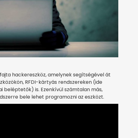
ajta hackereszköz, amelynek segítségével át
 eszközökön, RFDI-kártyás rendszereken (ide
dai beléptetők) is. Ezenkívül számtalan más,
endszerre bele lehet programozni az eszközt.