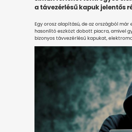
a távezérlésű kapuk jelentős r
Egy orosz alapítású, de az országból már
hasonlító eszközt dobott piacra, amivel gya
bizonyos távvezérlésű kapukat, elektromos