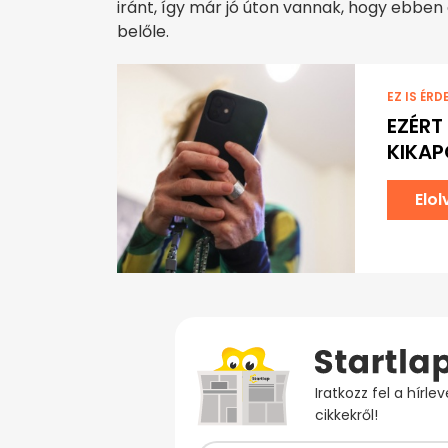
iránt, így már jó úton vannak, hogy ebben 
belőle.
EZ IS ÉRD
EZÉRT
KIKAP
Elo
Iratkozz fel a hírl
cikkekről!