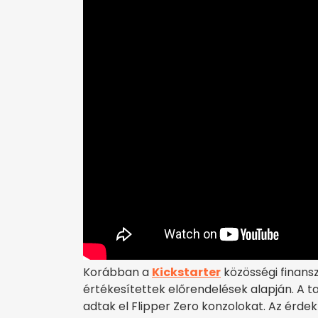
Korábban a
Kickstarter
közösségi finansz
értékesítettek előrendelések alapján. A ta
adtak el Flipper Zero konzolokat. Az érdek