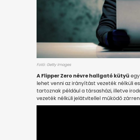
Fotó: Getty Images
A Flipper Zero névre hallgató kütyü
egyf
lehet venni az irányítást vezeték nélküli
tartoznak például a társasházi, illetve iro
vezeték nélküli jelátvitellel működő zárr