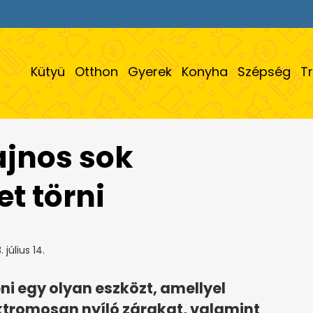
Kütyü
Otthon
Gyerek
Konyha
Szépség
T
ajnos sok
et törni
 július 14.
ni egy olyan eszközt, amellyel
ektromosan nyíló zárakat, valamint