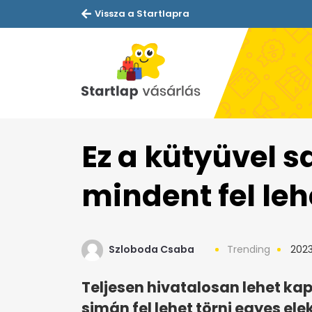
Vissza a Startlapra
Ez a kütyüvel s
mindent fel leh
Szloboda Csaba
Trending
2023.
Teljesen hivatalosan lehet kap
simán fel lehet törni egyes el