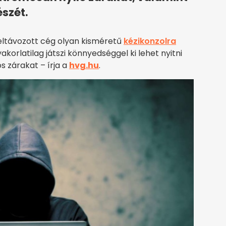
észét.
 eltávozott cég olyan kisméretű
kézikonzolra
korlatilag játszi könnyedséggel ki lehet nyitni
 zárakat – írja a
hvg.hu
.