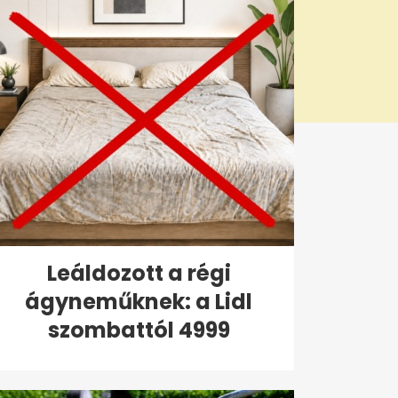
Leáldozott a régi
ágyneműknek: a Lidl
szombattól 4999
forintért...