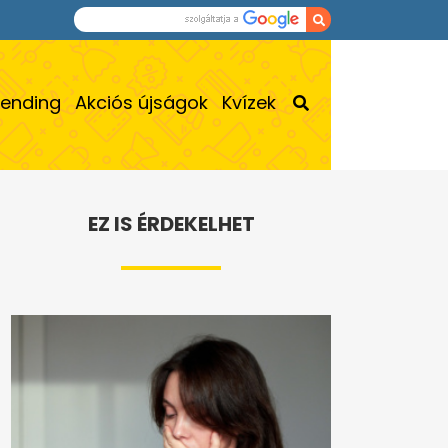
rending
Akciós újságok
Kvízek
EZ IS ÉRDEKELHET