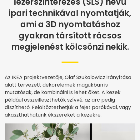
lézerszinterezés (SLS) nevű
ipari technikával nyomtatják,
ami a 3D nyomtatáshoz
gyakran társított rácsos
megjelenést kölcsönzi nekik.
Az IKEA projektvezetője, Olaf Szukalowicz irányítása
alatt tervezett dekorelemek magukban is
mutatósak, de kombinálni is lehet őket. A kezek
például összeilleszthetők szívvé, az arc pedig
díszíthető. Felöltöztethetjük a fejet parókával, vagy
akaszthathatunk ékszereket a kezekre.