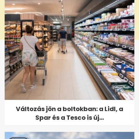
Változás jön a boltokban: a Lidl, a
Spar és a Tesco is új...