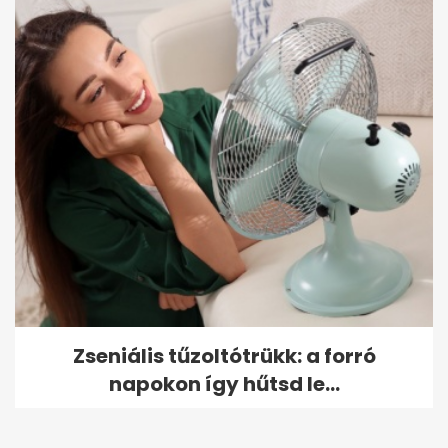
Zseniális tűzoltótrükk: a forró
napokon így hűtsd le...