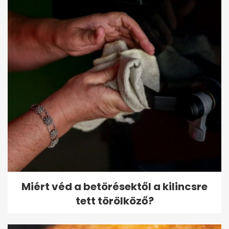
Miért véd a betörésektől a kilincsre
tett törölköző?