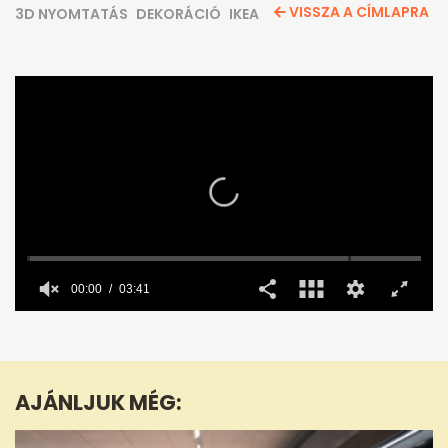
VISSZA A CÍMLAPRA
3D NYOMTATÁS
DEKORÁCIÓ
IKEA
00:00
03:41
0
seconds
of
3
minutes,
AJÁNLJUK MÉG:
41
seconds