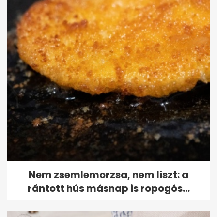
Nem zsemlemorzsa, nem liszt: a
rántott hús másnap is ropogós...