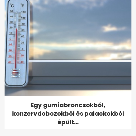
Egy gumiabroncsokból,
konzervdobozokból és palackokból
épült...