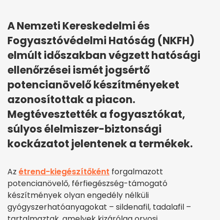
A Nemzeti Kereskedelmi és
Fogyasztóvédelmi Hatóság (NKFH)
elmúlt időszakban végzett hatósági
ellenőrzései ismét jogsértő
potencianövelő készítményeket
azonosítottak a piacon.
Megtévesztették a fogyasztókat,
súlyos élelmiszer-biztonsági
kockázatot jelentenek a termékek.
Az
étrend-kiegészítőként
forgalmazott
potencianövelő, férfiegészség-támogató
készítmények olyan engedély nélküli
gyógyszerhatóanyagokat – sildenafil, tadalafil –
tartalmaztak, amelyek kizárólag orvosi