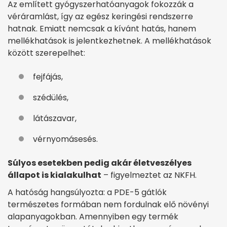
Az említett gyógyszerhatóanyagok fokozzák a
véráramlást, így az egész keringési rendszerre
hatnak. Emiatt nemcsak a kívánt hatás, hanem
mellékhatások is jelentkezhetnek. A mellékhatások
között szerepelhet:
fejfájás,
szédülés,
látászavar,
vérnyomásesés.
Súlyos esetekben pedig akár életveszélyes
állapot is kialakulhat
– figyelmeztet az NKFH.
A hatóság hangsúlyozta: a PDE-5 gátlók
természetes formában nem fordulnak elő növényi
alapanyagokban. Amennyiben egy termék