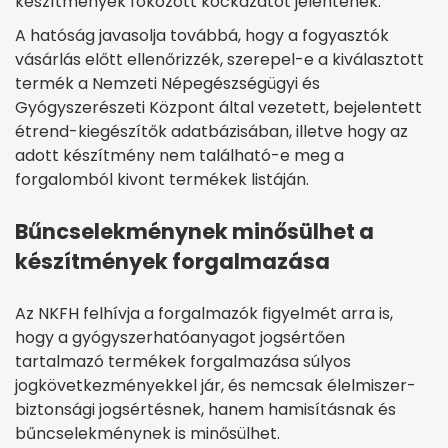
készítmények fokozott kockázatot jelentenek.
A hatóság javasolja továbbá, hogy a fogyasztók
vásárlás előtt ellenőrizzék, szerepel-e a kiválasztott
termék a Nemzeti Népegészségügyi és
Gyógyszerészeti Központ által vezetett, bejelentett
étrend-kiegészítők adatbázisában, illetve hogy az
adott készítmény nem található-e meg a
forgalomból kivont termékek listáján.
Bűncselekménynek minősülhet a
készítmények forgalmazása
Az NKFH felhívja a forgalmazók figyelmét arra is,
hogy a gyógyszerhatóanyagot jogsértően
tartalmazó termékek forgalmazása súlyos
jogkövetkezményekkel jár, és nemcsak élelmiszer-
biztonsági jogsértésnek, hanem hamisításnak és
bűncselekménynek is minősülhet.