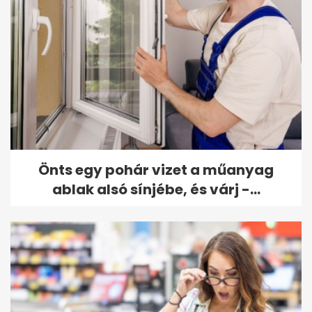
Önts egy pohár vizet a műanyag
ablak alsó sínjébe, és várj -...