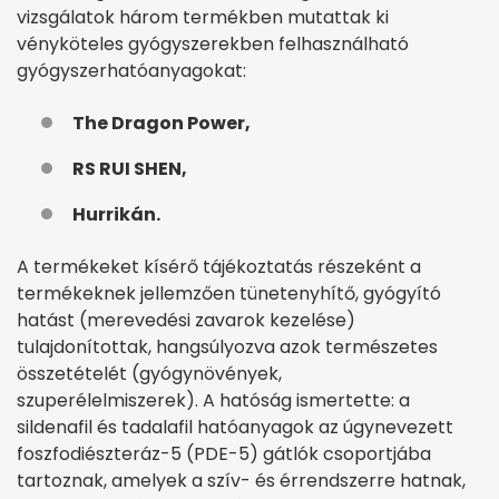
vizsgálatok három termékben mutattak ki
vényköteles gyógyszerekben felhasználható
gyógyszerhatóanyagokat:
The Dragon Power,
RS RUI SHEN,
Hurrikán.
A termékeket kísérő tájékoztatás részeként a
termékeknek jellemzően tünetenyhítő, gyógyító
hatást (merevedési zavarok kezelése)
tulajdonítottak, hangsúlyozva azok természetes
összetételét (gyógynövények,
szuperélelmiszerek). A hatóság ismertette: a
sildenafil és tadalafil hatóanyagok az úgynevezett
foszfodiészteráz-5 (PDE-5) gátlók csoportjába
tartoznak, amelyek a szív- és érrendszerre hatnak,