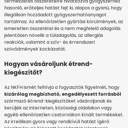
természetes összetételre hivatkozva gyógyszerhez
hasonló, erőteljes hatást fejt ki, alapos a gyanú, hogy
illegálisan hozzáadott gyógyszerhatóanyagot
tartalmaz. Az ellenőrizetlen gyártási körülmények, az
ismeretlen összetétel és a nem megfelelő adagolás
jelentősen növelik a túladagolás, az allergiás
reakciók, valamint a szív- és érrendszeri
szövődmények kockázatát.
Hogyan vásároljunk étrend-
kiegészítőt?
Az NKFH ismét felhívja a fogyasztók figyelmét, hogy
kizárólag megbízható, engedélyezett forrásból
származó étrend-kiegészítőket vásároljanak és
kerüljék az interneten, közösségi oldalakon vagy
egyéb ellenőrizetlen csatornákon kínált termékeket.
Az irreálisan gyors vagy rendkívüli hatást ígérő