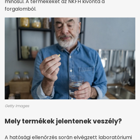
minősül. A termékeket az NKFH kivonta a
forgalomból.
Getty Images
Mely termékek jelentenek veszély?
A hatósági ellenőrzés során elvégzett laboratóriumi