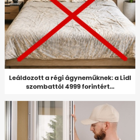
Leáldozott a régi ágyneműknek: a Lidl
szombattól 4999 forintért...