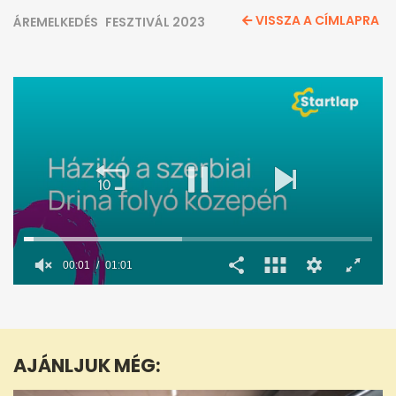
VISSZA A CÍMLAPRA
ÁREMELKEDÉS
FESZTIVÁL 2023
00:02
01:01
0
seconds
of
1
minute,
AJÁNLJUK MÉG:
1
second