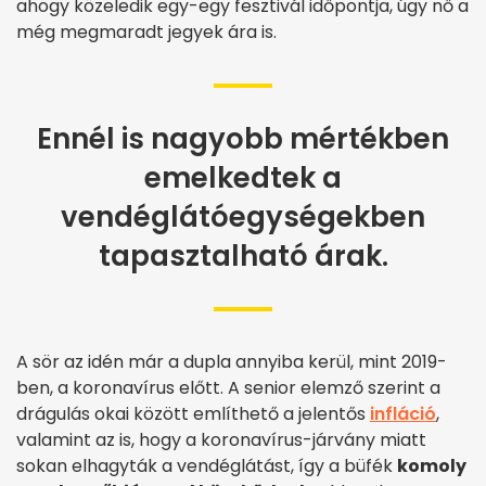
ahogy közeledik egy-egy fesztivál időpontja, úgy nő a
még megmaradt jegyek ára is.
Ennél is nagyobb mértékben
emelkedtek a
vendéglátóegységekben
tapasztalható árak.
A sör az idén már a dupla annyiba kerül, mint 2019-
ben, a koronavírus előtt. A senior elemző szerint a
drágulás okai között említhető a jelentős
infláció
,
valamint az is, hogy a koronavírus-járvány miatt
sokan elhagyták a vendéglátást, így a büfék
komoly