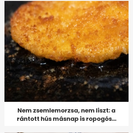
Nem zsemlemorzsa, nem liszt: a
rántott hús másnap is ropogós...