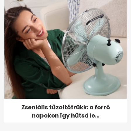
Zseniális tűzoltótrükk: a forró
napokon így hűtsd le...