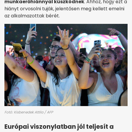
munkaerőhiánnyal küszködnek
. Ahhoz, hogy ezt a
hiányt orvosolni tuják, jelentősen meg kellett emelni
az alkalmazottak bérét.
Fotó: Kisbenedek Attila / AFP
Európai viszonylatban jól teljesít a