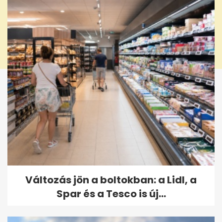
Változás jön a boltokban: a Lidl, a
Spar és a Tesco is új...