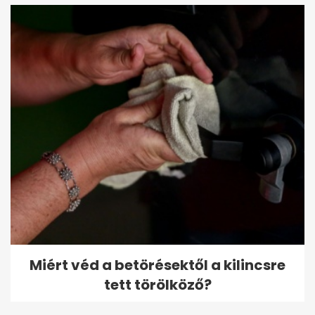
Miért véd a betörésektől a kilincsre
tett törölköző?