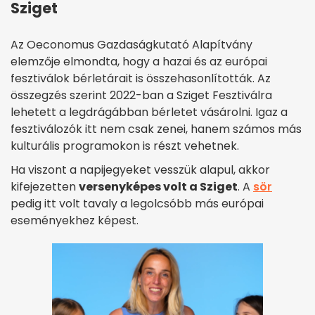
Sziget
Az Oeconomus Gazdaságkutató Alapítvány
elemzője elmondta, hogy a hazai és az európai
fesztiválok bérletárait is összehasonlították. Az
összegzés szerint 2022-ban a Sziget Fesztiválra
lehetett a legdrágábban bérletet vásárolni. Igaz a
fesztiválozók itt nem csak zenei, hanem számos más
kulturális programokon is részt vehetnek.
Ha viszont a napijegyeket vesszük alapul, akkor
kifejezetten
versenyképes volt a Sziget
. A
sör
pedig itt volt tavaly a legolcsóbb más európai
eseményekhez képest.