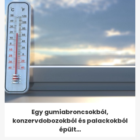
Egy gumiabroncsokból,
konzervdobozokból és palackokból
épült...