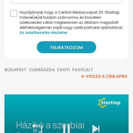
Hozzájárulok, hogy a Central Médiacsoport Zrt. Startlap
hírlevel(ek)et küldjön számomra, és közvetlen
üzletszerzési céllal megkeressen az általam megadott
elérhetőségeimen saját vagy üzleti partnerei ajánlatával.
Az adatkezelés részletei
BUDAPEST
CUKRÁSZDA
FAGYI
FAGYLALT
VISSZA A CÍMLAPRA