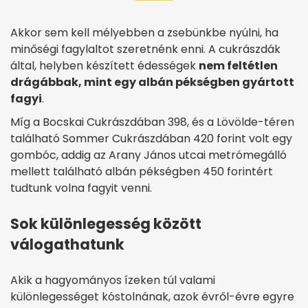
Akkor sem kell mélyebben a zsebünkbe nyúlni, ha
minőségi fagylaltot szeretnénk enni. A cukrászdák
által, helyben készített édességek
nem feltétlen
drágábbak, mint egy albán pékségben gyártott
fagyi
.
Míg a Bocskai Cukrászdában 398, és a Lövölde-téren
található Sommer Cukrászdában 420 forint volt egy
gombóc, addig az Arany János utcai metrómegálló
mellett található albán pékségben 450 forintért
tudtunk volna fagyit venni.
Sok különlegesség között
válogathatunk
Akik a hagyományos ízeken túl valami
különlegességet kóstolnának, azok évről-évre egyre