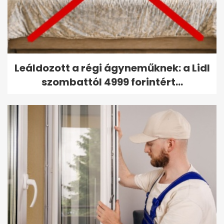
Leáldozott a régi ágyneműknek: a Lidl
szombattól 4999 forintért...