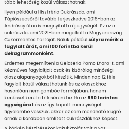
több lehetőség közül választhatnak.
Ilyen például a Hisztréria Cukrászda, ami
Tápiószecsőről tovább terjeszkedve 2016-ban az
Andrássy úton is megnyitotta új egységét. Ez az a
cukrászda, ami 2021-ben megalkotta Magyarország
Cukormentes Tortáját. Náluk például
súlyra mérik a
fagylalt árát, ami 100 forintba kerül
dekagrammonként
.
Érdemes megemlíteni a Gelateria Pomo D’oro-t, ami
kézműves fagylaltjait csak és kizárólag minőségi
olasz alapanyagokból készítik. Minden nap 12 féle
fagylalt közül választhatunk és az olaszokhoz
hasonlóan nem gombóc formájában, hanem
kenéssel kerül a tölcsérünkbe. Ha az
590 forintos
egységárat
és az így kapott mennyiséget
figyelembe vesszük, akkor ez sem mondható kiugró
árnak a korábban említett cukrászdákhoz képest.
A körkép készítésekor kakukktojás volt a Sas