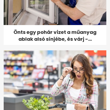
Önts egy pohár vizet a műanyag
ablak alsó sínjébe, és várj -...