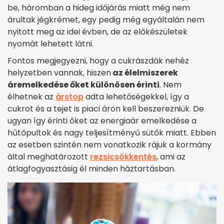
be, háromban a hideg időjárás miatt még nem
árultak jégkrémet, egy pedig még egyáltalán nem
nyitott meg az idei évben, de az előkészületek
nyomát lehetett látni.
Fontos megjegyezni, hogy a cukrászdák nehéz
helyzetben vannak, hiszen
az élelmiszerek
áremelkedése őket különösen érinti
. Nem
élhetnek az
árstop
adta lehetőségekkel, így a
cukrot és a tejet is piaci áron kell beszerezniük. De
ugyan így érinti őket az energiaár emelkedése a
hűtőpultok és nagy teljesítményű sütők miatt. Ebben
az esetben szintén nem vonatkozik rájuk a kormány
által meghatározott
rezsicsökkentés
, ami az
átlagfogyasztásig él minden háztartásban.