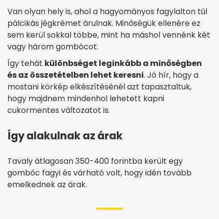
Van olyan hely is, ahol a hagyományos fagylalton túl
pálcikás jégkrémet árulnak. Minőségük ellenére ez
sem kerül sokkal többe, mint ha máshol vennénk két
vagy három gombócot.
Így tehát
különbséget leginkább a minőségben
és az összetételben lehet keresni
. Jó hír, hogy a
mostani körkép elkészítésénél azt tapasztaltuk,
hogy majdnem mindenhol lehetett kapni
cukormentes változatot is.
Így alakulnak az árak
Tavaly átlagosan 350-400 forintba került egy
gombóc fagyi és várható volt, hogy idén tovább
emelkednek az árak.