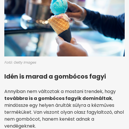
Fotó: Getty Images
Idén is marad a gombócos fagyi
Annyiban nem változtak a mostani trendek, hogy
továbbra is a gombócos fagyik domináltak
,
mindössze egy helyen árulták súlyra a kézműves
terméküket. Van viszont olyan olasz fagylaltozó, ahol
nem gombócot, hanem kenést adnak a
vendégeknek.