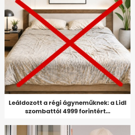
Leáldozott a régi ágyneműknek: a Lidl
szombattól 4999 forintért...