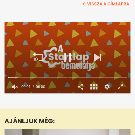
VISSZA A CÍMLAPRA
00:02
06:00
0
seconds
of
6
minutes,
AJÁNLJUK MÉG:
0