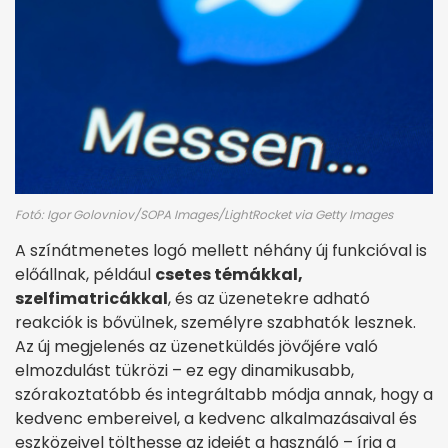
Fotó: Igor Golovniov/SOPA Images/LightRocket via Getty Images
A színátmenetes logó mellett néhány új funkcióval is
előállnak, például
csetes témákkal,
szelfimatricákkal
, és az üzenetekre adható
reakciók is bővülnek, személyre szabhatók lesznek.
Az új megjelenés az üzenetküldés jövőjére való
elmozdulást tükrözi – ez egy dinamikusabb,
szórakoztatóbb és integráltabb módja annak, hogy a
kedvenc embereivel, a kedvenc alkalmazásaival és
eszközeivel tölthesse az idejét a használó – írja a