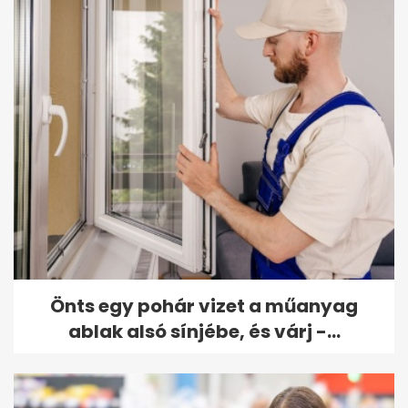
Önts egy pohár vizet a műanyag
ablak alsó sínjébe, és várj -...