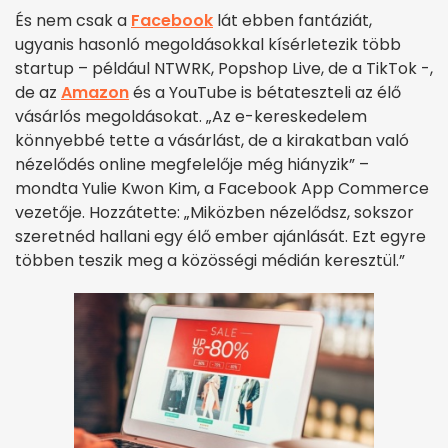
És nem csak a
Facebook
lát ebben fantáziát,
ugyanis hasonló megoldásokkal kísérletezik több
startup – például NTWRK, Popshop Live, de a TikTok -,
de az
Amazon
és a YouTube is bétateszteli az élő
vásárlós megoldásokat. „Az e-kereskedelem
könnyebbé tette a vásárlást, de a kirakatban való
nézelődés online megfelelője még hiányzik” –
mondta Yulie Kwon Kim, a Facebook App Commerce
vezetője. Hozzátette: „Miközben nézelődsz, sokszor
szeretnéd hallani egy élő ember ajánlását. Ezt egyre
többen teszik meg a közösségi médián keresztül.”