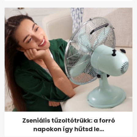
Zseniális tűzoltótrükk: a forró
napokon így hűtsd le...