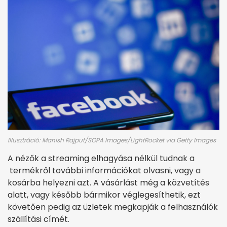
Illusztráció: Manish Rajput/SOPA Images/LightRocket via Getty Images
A nézők a streaming elhagyása nélkül tudnak a
termékről további információkat olvasni, vagy a
kosárba helyezni azt. A vásárlást még a közvetítés
alatt, vagy később bármikor véglegesíthetik, ezt
követően pedig az üzletek megkapják a felhasználók
szállítási címét.