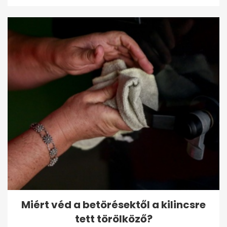
Miért véd a betörésektől a kilincsre
tett törölköző?