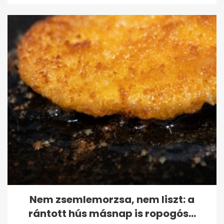
Nem zsemlemorzsa, nem liszt: a
rántott hús másnap is ropogós...