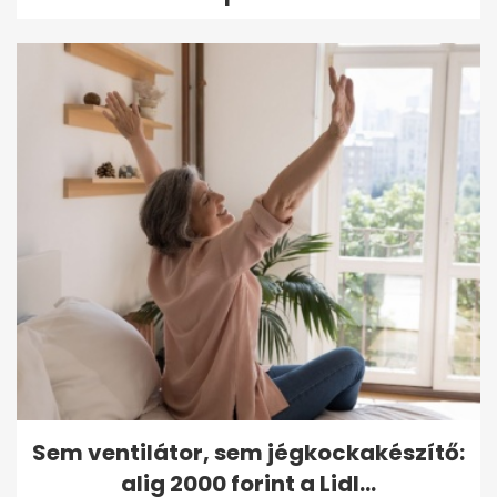
Sem ventilátor, sem jégkockakészítő:
alig 2000 forint a Lidl...