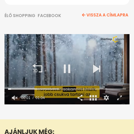
VISSZA A CÍMLAPRA
ÉLŐ SHOPPING
FACEBOOK
0
seconds
of
1
minute,
AJÁNLJUK MÉG:
4