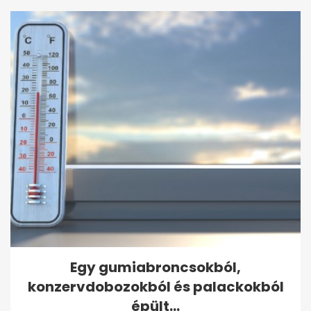
Egy gumiabroncsokból,
konzervdobozokból és palackokból
épült...