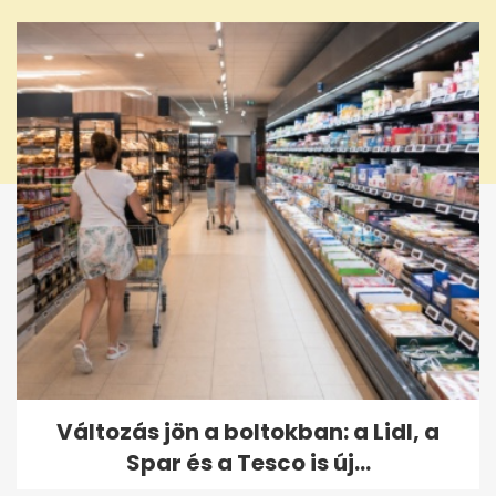
seconds
Változás jön a boltokban: a Lidl, a
Spar és a Tesco is új...