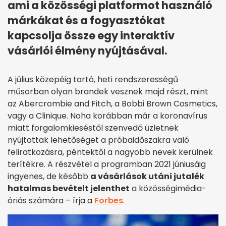
ami a közösségi platformot használó
márkákat és a fogyasztókat
kapcsolja össze egy interaktív
vásárlói élmény nyújtásával.
A július közepéig tartó, heti rendszerességű
műsorban olyan brandek vesznek majd részt, mint
az Abercrombie and Fitch, a Bobbi Brown Cosmetics,
vagy a Clinique. Noha korábban már a koronavírus
miatt forgalomkieséstől szenvedő üzletnek
nyújtottak lehetőséget a próbaidőszakra való
feliratkozásra, péntektől a nagyobb nevek kerülnek
terítékre. A részvétel a programban 2021 júniusáig
ingyenes, de később
a vásárlások utáni jutalék
hatalmas bevételt jelenthet
a közösségimédia-
óriás számára – írja a
Forbes
.