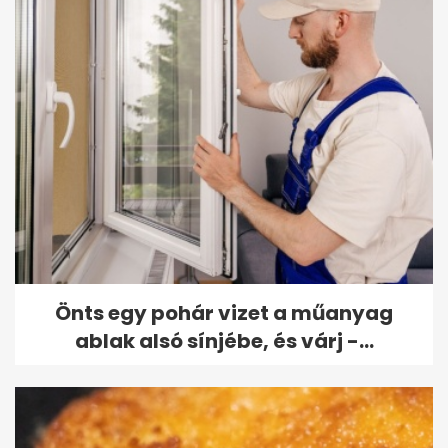
Önts egy pohár vizet a műanyag
ablak alsó sínjébe, és várj -...