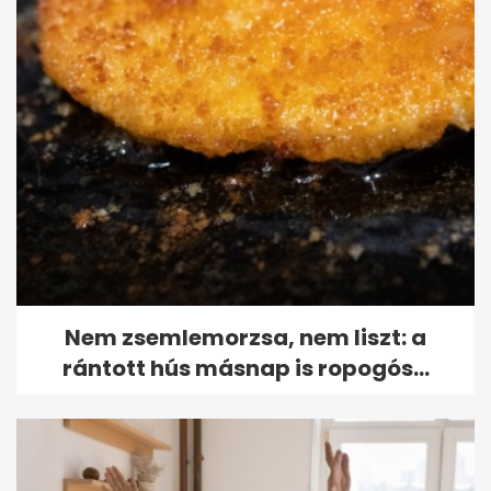
Nem zsemlemorzsa, nem liszt: a
rántott hús másnap is ropogós...