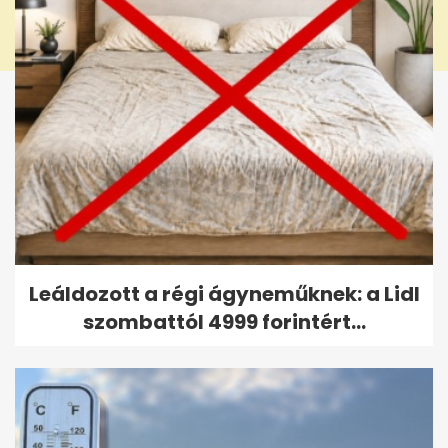
Leáldozott a régi ágyneműknek: a Lidl
szombattól 4999 forintért...