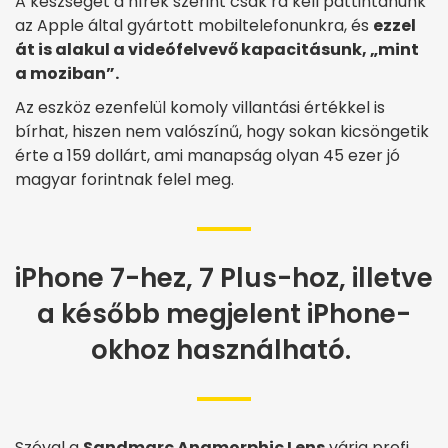
A készséget a hírek szerint csak rá kell pattintanunk
az Apple által gyártott mobiltelefonunkra, és
ezzel
át is alakul a videófelvevő kapacitásunk, „mint
a moziban”.
Az eszköz ezenfelül komoly villantási értékkel is
bírhat, hiszen nem valószínű, hogy sokan kicsöngetik
érte a 159 dollárt, ami manapság olyan 45 ezer jó
magyar forintnak felel meg.
iPhone 7-hez, 7 Plus-hoz, illetve
a később megjelent iPhone-
okhoz használható.
Szóval a
Sandmarc Anamorphic Lens
várja profi