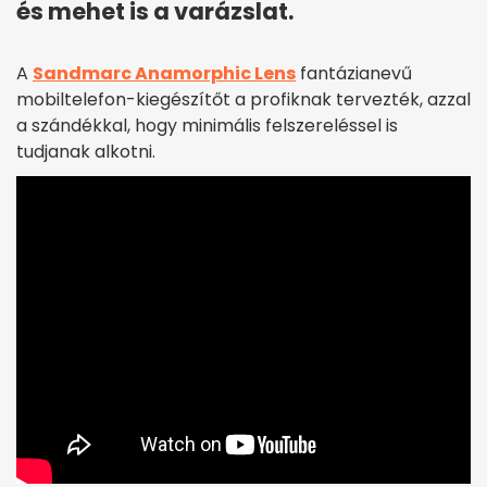
és mehet is a varázslat.
A
Sandmarc Anamorphic Lens
fantázianevű
mobiltelefon-kiegészítőt a profiknak tervezték, azzal
a szándékkal, hogy minimális felszereléssel is
tudjanak alkotni.