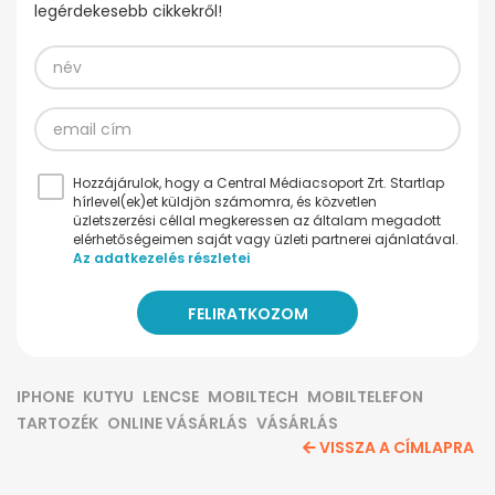
legérdekesebb cikkekről!
Hozzájárulok, hogy a Central Médiacsoport Zrt. Startlap
hírlevel(ek)et küldjön számomra, és közvetlen
üzletszerzési céllal megkeressen az általam megadott
elérhetőségeimen saját vagy üzleti partnerei ajánlatával.
Az adatkezelés részletei
IPHONE
KUTYU
LENCSE
MOBILTECH
MOBILTELEFON
TARTOZÉK
ONLINE VÁSÁRLÁS
VÁSÁRLÁS
VISSZA A CÍMLAPRA