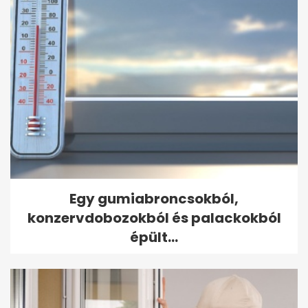
Egy gumiabroncsokból,
konzervdobozokból és palackokból
épült...