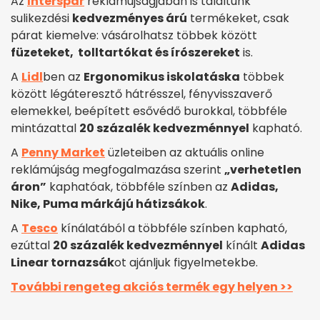
Az
Interspar
reklámújságjában is találtunk
sulikezdési
kedvezményes árú
termékeket, csak
párat kiemelve: vásárolhatsz többek között
füzeteket, tolltartókat és írószereket
is.
A
Lidl
ben az
Ergonomikus iskolatáska
többek
között légáteresztő hátrésszel, fényvisszaverő
elemekkel, beépített esővédő burokkal, többféle
mintázattal
20 százalék kedvezménnyel
kapható.
A
Penny Market
üzleteiben az aktuális online
reklámújság megfogalmazása szerint
„verhetetlen
áron”
kaphatóak, többféle színben az
Adidas,
Nike, Puma márkájú hátizsákok
.
A
Tesco
kínálatából a többféle színben kapható,
ezúttal
20 százalék kedvezménnyel
kínált
Adidas
Linear tornazsák
ot ajánljuk figyelmetekbe.
További rengeteg akciós termék egy helyen >>