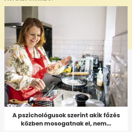
seconds
A pszichológusok szerint akik főzés
közben mosogatnak el, nem...