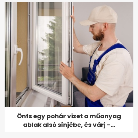
Önts egy pohár vizet a műanyag
ablak alsó sínjébe, és várj -...