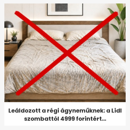
Leáldozott a régi ágyneműknek: a Lidl
szombattól 4999 forintért...