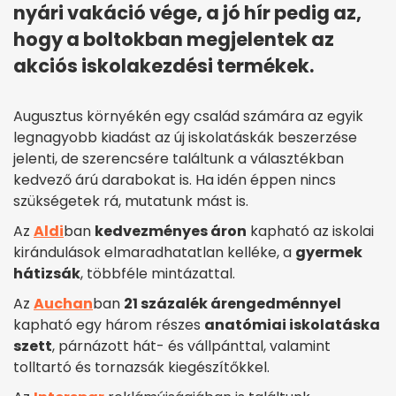
nyári vakáció vége, a jó hír pedig az,
hogy a boltokban megjelentek az
akciós iskolakezdési termékek.
Augusztus környékén egy család számára az egyik
legnagyobb kiadást az új iskolatáskák beszerzése
jelenti, de szerencsére találtunk a választékban
kedvező árú darabokat is. Ha idén éppen nincs
szükségetek rá, mutatunk mást is.
Az
Aldi
ban
kedvezményes áron
kapható az iskolai
kirándulások elmaradhatatlan kelléke, a
gyermek
hátizsák
, többféle mintázattal.
Az
Auchan
ban
21 százalék árengedménnyel
kapható egy három részes
anatómiai iskolatáska
szett
, párnázott hát- és vállpánttal, valamint
tolltartó és tornazsák kiegészítőkkel.