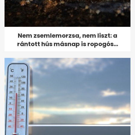
Nem zsemlemorzsa, nem liszt: a
rántott hús másnap is ropogós...