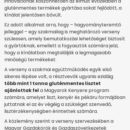
innovációnak köszönhetően az elmúlt évtizedben a
gluténmentes termékek gyártása sokat fejlődött, a
kínálat jelentősen bővült.
Ez adott alkalmat arra, hogy – hagyományteremtő
jelleggel – egy szakmailag is meghatározó verseny
szülessen, amely bemutatkozási lehetőséget biztosít
a gyártóknak, emellett a fogyasztók számára jelzi,
hogy a kínálatban megtalálják a legmagasabb
minőségű termékeket.
A verseny a szakmai együttműködés egyik első
sikeres lépése volt, a résztvevők ugyanis ezidáig
több mint 1 tonna gluténmentes lisztet
ajánlottak fel
a Magyarok Kenyere program
számára, amelyet liszt, kenyér és pékáru formájában
juttatnak el az év végéig a szükséget szenvedő,
lisztérzékenységben érintettek számára.
A közlemény szerint a verseny szervezésében a
Magyar Gazdakörök és Gazdaszövetkezetek