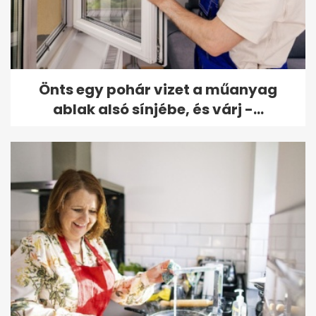
Önts egy pohár vizet a műanyag
ablak alsó sínjébe, és várj -...