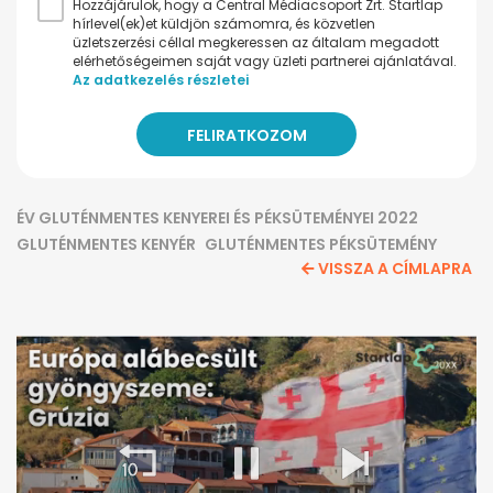
Hozzájárulok, hogy a Central Médiacsoport Zrt. Startlap
hírlevel(ek)et küldjön számomra, és közvetlen
üzletszerzési céllal megkeressen az általam megadott
elérhetőségeimen saját vagy üzleti partnerei ajánlatával.
Az adatkezelés részletei
ÉV GLUTÉNMENTES KENYEREI ÉS PÉKSÜTEMÉNYEI 2022
GLUTÉNMENTES KENYÉR
GLUTÉNMENTES PÉKSÜTEMÉNY
VISSZA A CÍMLAPRA