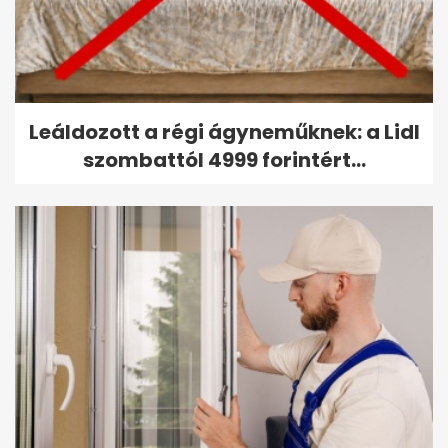
Leáldozott a régi ágyneműknek: a Lidl
szombattól 4999 forintért...