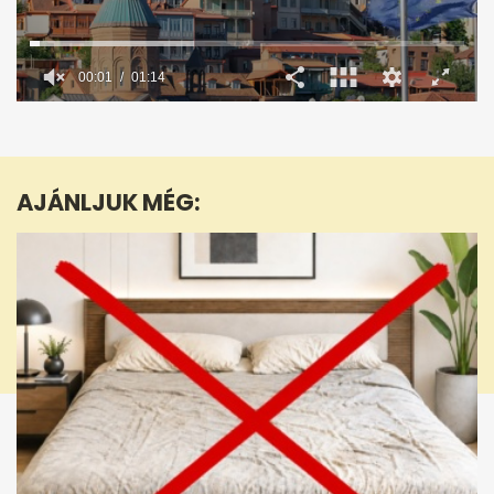
00:02
01:14
0
seconds
of
1
minute,
AJÁNLJUK MÉG:
14
seconds