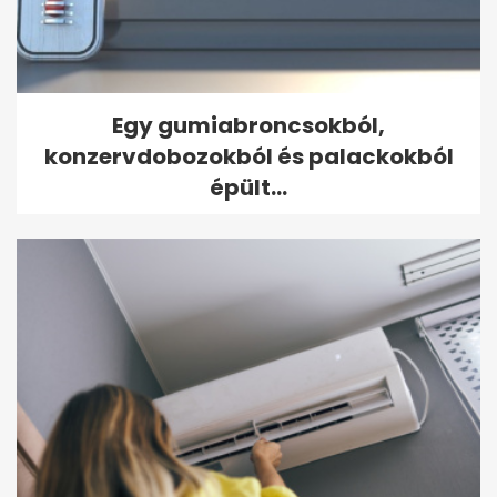
Egy gumiabroncsokból,
konzervdobozokból és palackokból
épült...