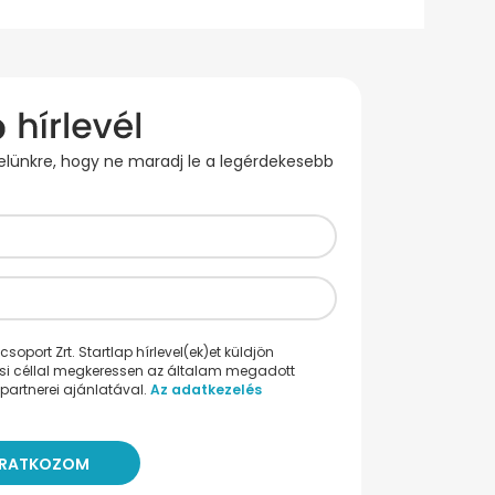
evelünkre, hogy ne maradj le a legérdekesebb
oport Zrt. Startlap hírlevel(ek)et küldjön
ési céllal megkeressen az általam megadott
partnerei ajánlatával.
Az adatkezelés