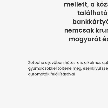
mellett, a kö
található
bankkártyát
nemcsak krum
mogyorót és 
Zetocha a jövőben hűtésre is alkalmas a
gyümölcsökkel töltene meg, ezenkívül szer
automaták felállításával.