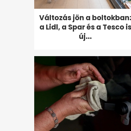
Változás jön a boltokban
a Lidl, a Spar és a Tesco i
új...