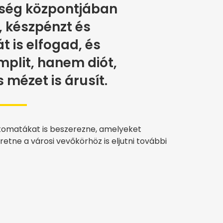
zség központjában
, készpénzt és
 is elfogad, és
plit, hanem diót,
mézet is árusít.
utomatákat is beszerezne, amelyeket
etne a városi vevőkörhöz is eljutni további