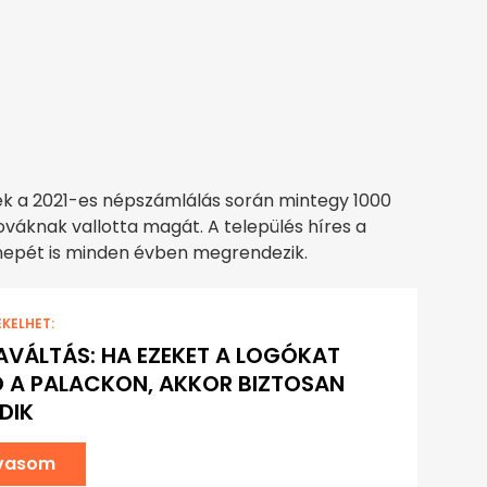
ek a 2021-es népszámlálás során mintegy 1000
lováknak vallotta magát. A település híres a
nepét is minden évben megrendezik.
EKELHET:
AVÁLTÁS: HA EZEKET A LOGÓKAT
 A PALACKON, AKKOR BIZTOSAN
DIK
lvasom