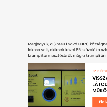
Megjegyzik, a Șinteu (Nová Huta) községn
lakosa volt, akiknek közel 85 százaléka sz
krumplitermesztéséről, még a krumpli ün
EZ IS ÉRD
VISSZ
LÁTOD
MŰKÖ
Elo