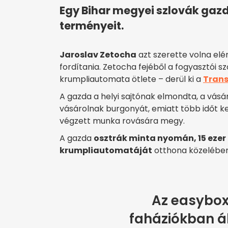
Egy Bihar megyei szlovák gaz
terményeit.
Jaroslav Zetocha
azt szerette volna elér
fordítania. Zetocha fejéből a fogyasztói s
krumpliautomata ötlete – derül ki a
Trans
A gazda a helyi sajtónak elmondta, a vá
vásárolnak burgonyát, emiatt több időt kel
végzett munka rovására megy.
A gazda
osztrák minta nyomán, 15 ezer
krumpliautomatáját
otthona közelében
Az easybox
faháziókban ál