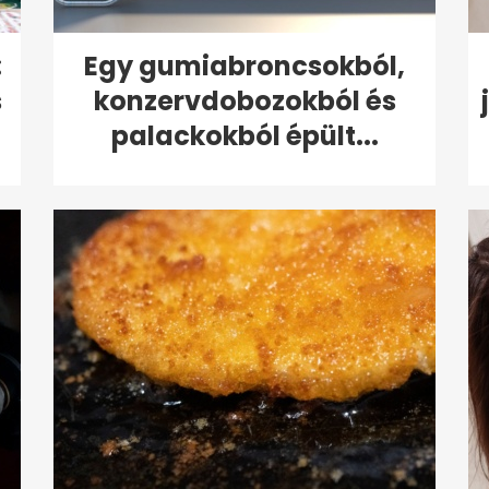
:
Egy gumiabroncsokból,
s
konzervdobozokból és
palackokból épült...