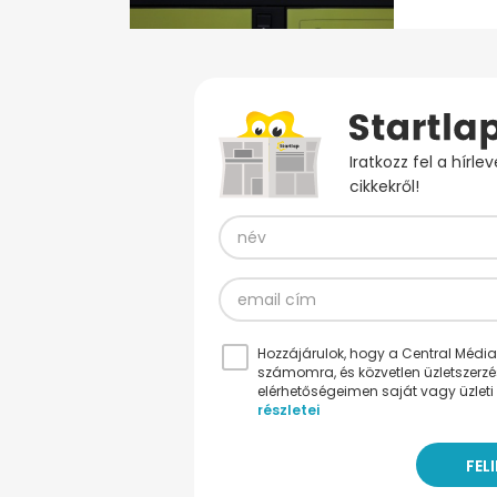
Iratkozz fel a hírl
cikkekről!
Hozzájárulok, hogy a Central Médiacs
számomra, és közvetlen üzletszerz
elérhetőségeimen saját vagy üzleti 
részletei