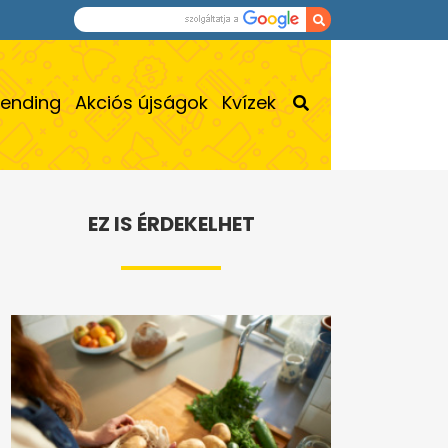
rending
Akciós újságok
Kvízek
EZ IS ÉRDEKELHET