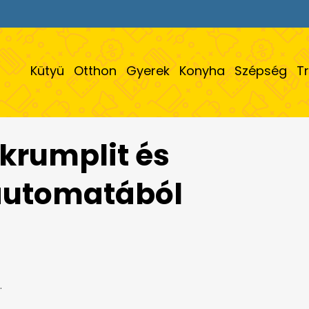
Kütyü
Otthon
Gyerek
Konyha
Szépség
T
krumplit és
 automatából
.