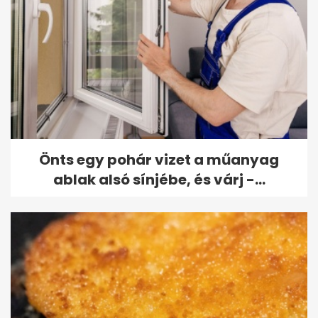
Önts egy pohár vizet a műanyag
ablak alsó sínjébe, és várj -...