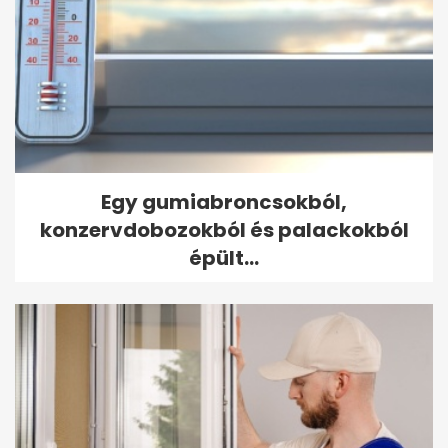
Egy gumiabroncsokból,
konzervdobozokból és palackokból
épült...