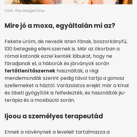
Fotó: The Gadget Flow
Mire jó a moxa, egyáltalán mi az?
Fekete üröm, de nevezik Isten fának, boszorkányfű,
100 betegség elleni szernek is. Már az ókorban a
római katonák ezzel kenték lábukat, hogy ne
fáradjanak el, a háborúk és járványok során
fertőtlenítőszernek
használták, a régi
mendemondák szerint pedig távol tartja a gonosz
szellemeket a háztól. Varázslatos erejét már a kínai
és tibeti gyógyítók is felfedezték, és használták jiu-
terápia és a moxibúció során.
Ijoou a személyes terapeutád
Ennek a növénynek a leveleit tartalmazza a