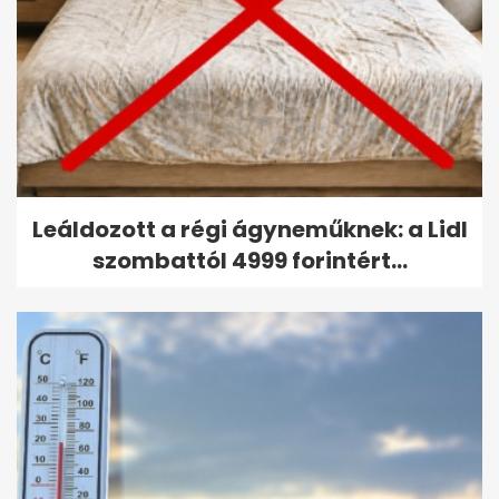
Leáldozott a régi ágyneműknek: a Lidl
szombattól 4999 forintért...