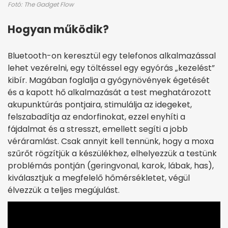
Fotó: The Gadget Flow
Hogyan működik?
Bluetooth-on keresztül egy telefonos alkalmazással
lehet vezérelni, egy töltéssel egy egyórás „kezelést”
kibír. Magában foglalja a gyógynövények égetését
és a kapott hő alkalmazását a test meghatározott
akupunktúrás pontjaira, stimulálja az idegeket,
felszabadítja az endorfinokat, ezzel enyhíti a
fájdalmat és a stresszt, emellett segíti a jobb
véráramlást. Csak annyit kell tennünk, hogy a moxa
szűrőt rögzítjük a készülékhez, elhelyezzük a testünk
problémás pontján (geringvonal, karok, lábak, has),
kiválasztjuk a megfelelő hőmérsékletet, végül
élvezzük a teljes megújulást.