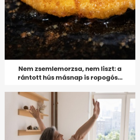
Nem zsemlemorzsa, nem liszt: a
rántott hús másnap is ropogós...