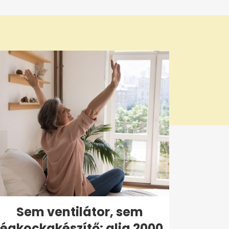
Sem ventilátor, sem
jégkockakészítő: alig 2000