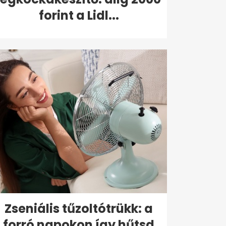
forint a Lidl...
Zseniális tűzoltótrükk: a
forró napokon így hűtsd