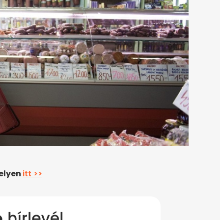
helyen
itt >>