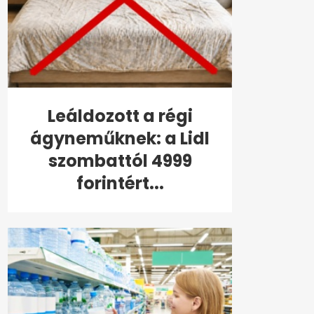
Leáldozott a régi
ágyneműknek: a Lidl
szombattól 4999
forintért...