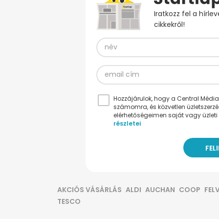
Iratkozz fel a hírl
cikkekről!
Hozzájárulok, hogy a Central Médiacs
számomra, és közvetlen üzletszerz
elérhetőségeimen saját vagy üzleti 
részletei
AKCIÓS VÁSÁRLÁS
ALDI
AUCHAN
COOP
FEL
TESCO