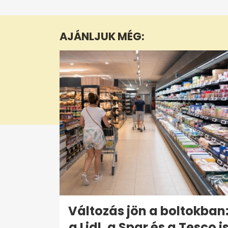
seconds
of
6
minutes,
AJÁNLJUK MÉG:
0
Volume
0%
Változás jön a boltokban
a Lidl, a Spar és a Tesco i