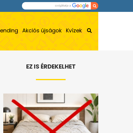
rending
Akciós újságok
Kvízek
EZ IS ÉRDEKELHET