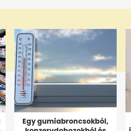
:
Egy gumiabroncsokból,
s
konzervdobozokból és