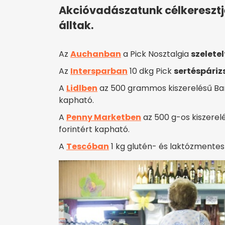
Akcióvadászatunk célkeresztj
álltak.
Az
Auchanban
a Pick Nosztalgia
szeletel
Az
Intersparban
10 dkg Pick
sertéspáriz
A
Lidlben
az 500 grammos kiszerelésű Ba
kapható.
A
Penny Marketben
az 500 g-os kiszere
forintért kapható.
A
Tescóban
1 kg glutén- és laktózmentes