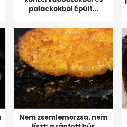
palackokból épült...
a
Nem zsemlemorzsa, nem
liszt: a rántott hús