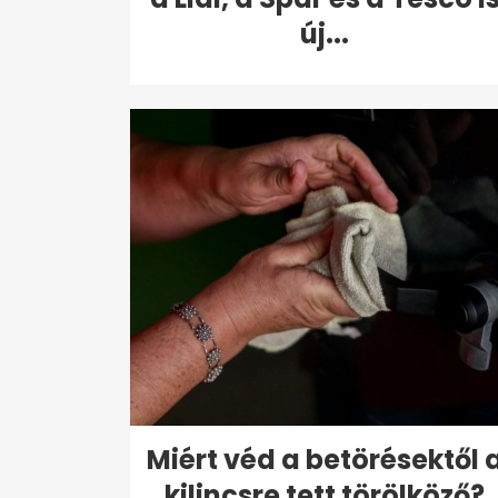
új...
Miért véd a betörésektől 
kilincsre tett törölköző?