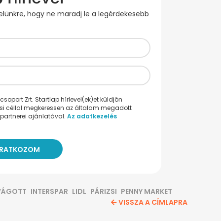
evelünkre, hogy ne maradj le a legérdekesebb
oport Zrt. Startlap hírlevel(ek)et küldjön
ési céllal megkeressen az általam megadott
partnerei ajánlatával.
Az adatkezelés
VÁGOTT
INTERSPAR
LIDL
PÁRIZSI
PENNY MARKET
VISSZA A CÍMLAPRA