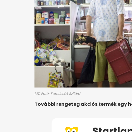
MTI Fotó: Koszticsák Szilárd
További rengeteg akciós termék egy 