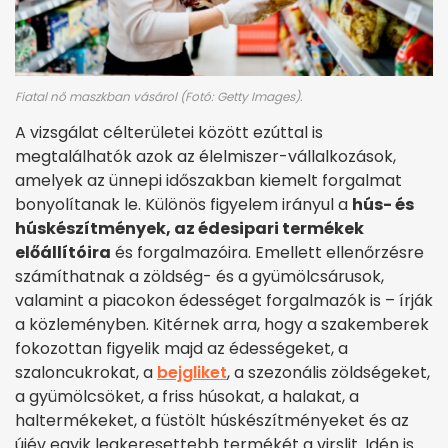
Fiatal nő maszkban vásárol (Fotó: Getty Images).
A vizsgálat célterületei között ezúttal is
megtalálhatók azok az élelmiszer-vállalkozások,
amelyek az ünnepi időszakban kiemelt forgalmat
bonyolítanak le. Különös figyelem irányul a
hús- és
húskészítmények, az édesipari termékek
előállítóira
és forgalmazóira. Emellett ellenőrzésre
számíthatnak a zöldség- és a gyümölcsárusok,
valamint a piacokon édességet forgalmazók is – írják
a közleményben. Kitérnek arra, hogy a szakemberek
fokozottan figyelik majd az édességeket, a
szaloncukrokat, a
bejgliket
, a szezonális zöldségeket,
a gyümölcsöket, a friss húsokat, a halakat, a
haltermékeket, a füstölt húskészítményeket és az
újév egyik legkeresettebb termékét a virslit. Idén is