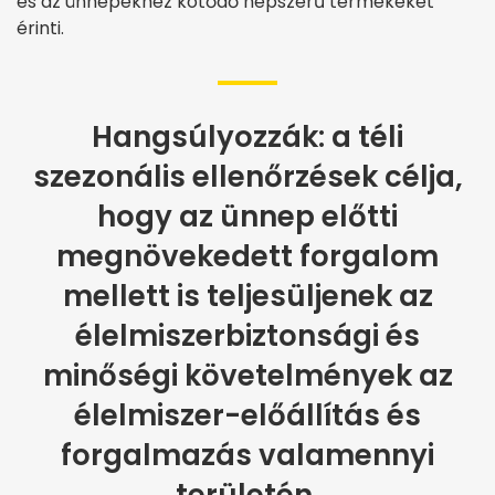
és az ünnepekhez kötődő népszerű termékeket
érinti.
Hangsúlyozzák: a téli
szezonális ellenőrzések célja,
hogy az ünnep előtti
megnövekedett forgalom
mellett is teljesüljenek az
élelmiszerbiztonsági és
minőségi követelmények az
élelmiszer-előállítás és
forgalmazás valamennyi