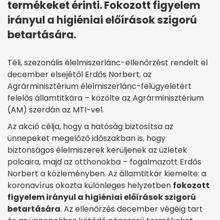
termékeket érinti. Fokozott figyelem
irányul a higiéniai előírások szigorú
betartására.
Téli, szezonális élelmiszerlánc-ellenőrzést rendelt el
december elsejétől Erdős Norbert, az
Agrárminisztérium élelmiszerlánc-felügyeletért
felelős államtitkára – közölte az Agrárminisztérium
(AM) szerdán az MTI-vel.
Az akció célja, hogy a hatóság biztosítsa az
ünnepeket megelőző időszakban is, hogy
biztonságos élelmiszerek kerüljenek az üzletek
polcaira, majd az otthonokba – fogalmazott Erdős
Norbert a közleményben. Az államtitkár kiemelte: a
koronavírus okozta különleges helyzetben
fokozott
figyelem irányul a higiéniai előírások szigorú
betartására
. Az ellenőrzés december végéig tart