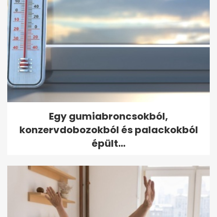
Egy gumiabroncsokból,
konzervdobozokból és palackokból
épült...