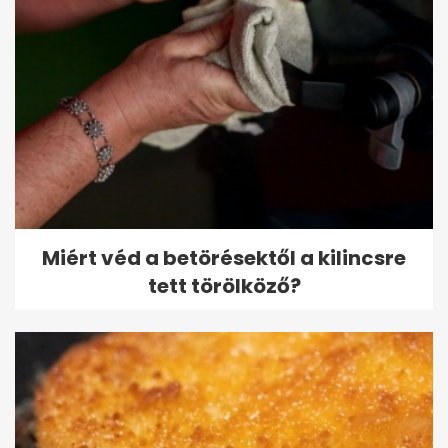
Miért véd a betörésektől a kilincsre
tett törölköző?