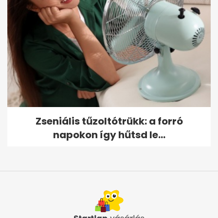
Zseniális tűzoltótrükk: a forró
napokon így hűtsd le...