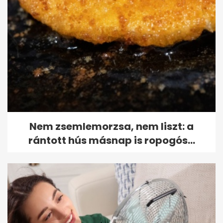
Nem zsemlemorzsa, nem liszt: a
rántott hús másnap is ropogós...