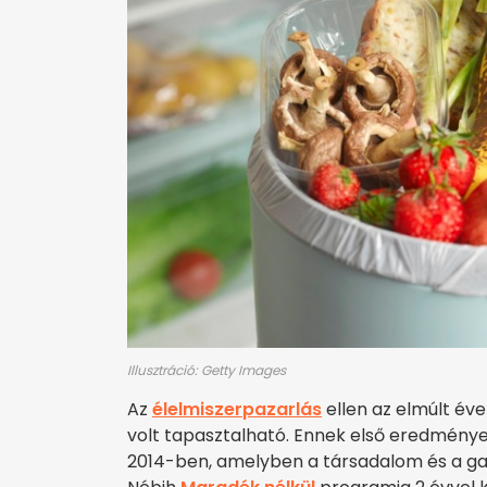
Illusztráció: Getty Images
Az
élelmiszerpazarlás
ellen az elmúlt é
volt tapasztalható. Ennek első eredménye
2014-ben, amelyben a társadalom és a g