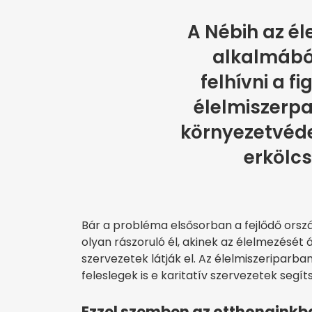
A Nébih az él
alkalmából
felhívni a f
élelmiszerpa
környezetvéde
erkölcs
Bár a probléma elsősorban a fejlődő orszá
olyan rászoruló él, akinek az élelmezését á
szervezetek látják el. Az élelmiszeripar
feleslegek is e karitatív szervezetek segít
Ezzel szemben az otthonainkba