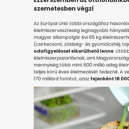
szemetesben végzi
Az Európai Unió többi országához hasonlóa
élelmiszerveszteség legnagyobb hányadá
magyar állampolgár évi 65 kg élelmiszerh
(csirkecsont, zöldség- és gyümölcshéj, tojá
odafigyeléssel elkerülhető lenne
. Utób
élelmiszerpazarlásnak, ami Magyarországo
mennyiség több mint 600 millió adag élelm
teljes körű éves élelmezését fedezné. A 
170 milliárd forintot, azaz
fejenként 18 00