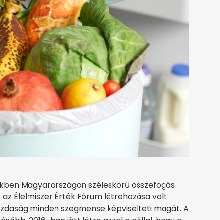
vekben Magyarországon széleskörű összefogás
 az Élelmiszer Érték Fórum létrehozása volt
azdaság minden szegmense képviselteti magát. A