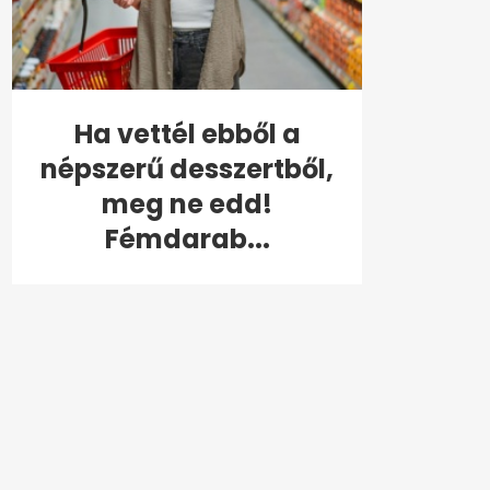
Ha vettél ebből a
népszerű desszertből,
meg ne edd!
Fémdarab...