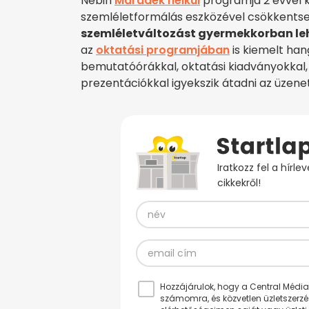
Nébih
Maradék nélkül
programja 2 évvel ké
szemléletformálás eszközével csökkentse 
szemléletváltozást gyermekkorban le
az
oktatási programjában
is kiemelt han
bemutatóórákkal, oktatási kiadványokkal,
prezentációkkal igyekszik átadni az üzene
Iratkozz fel a hírl
cikkekről!
Hozzájárulok, hogy a Central Médiacs
számomra, és közvetlen üzletszerz