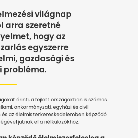
elmezési világnap
 arra szeretné
igyelmet, hogy az
zarlás egyszerre
lmi, gazdasági és
i probléma.
gokat érinti, a fejlett országokban is számos
llami, önkormányzati, egyházi és civil
ban és az élelmiszerkereskedelemben képződő
ségével jutnak el a nélkülözőkhöz.
n képződő élelmiszerfelesleg a