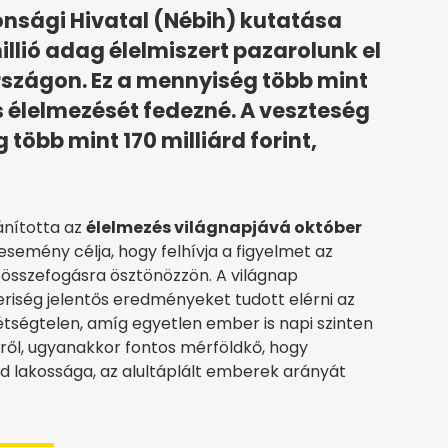
onsági Hivatal (Nébih) kutatása
illió adag élelmiszert pazarolunk el
szágon. Ez a mennyiség több mint
es élelmezését fedezné. A veszteség
 több mint 170 milliárd forint,
ánította az
élelmezés világnapjává október
esemény célja, hogy felhívja a figyelmet az
 összefogásra ösztönözzön. A világnap
riség jelentős eredményeket tudott elérni az
tségtelen, amíg egyetlen ember is napi szinten
ről, ugyanakkor fontos mérföldkő, hogy
lakossága, az alultáplált emberek arányát