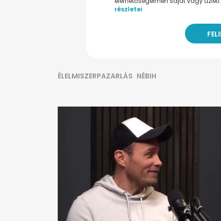
elérhetőségeimen saját vagy üzleti 
részletei
ÉLELMISZERPAZARLÁS
NÉBIH