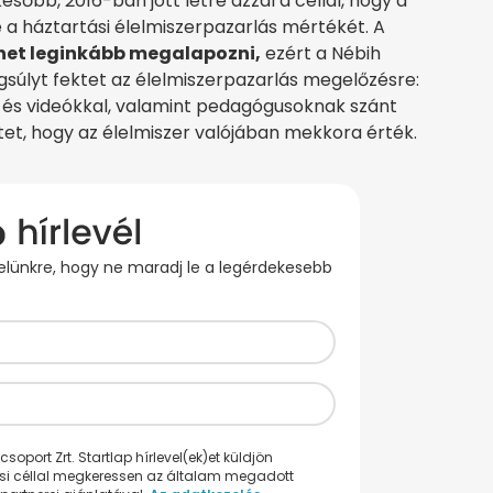
sőbb, 2016-ban jött létre azzal a céllal, hogy a
a háztartási élelmiszerpazarlás mértékét. A
het leginkább megalapozni,
ezért a Nébih
gsúlyt fektet az élelmiszerpazarlás megelőzésre:
 és videókkal, valamint pedagógusoknak szánt
tet, hogy az élelmiszer valójában mekkora érték.
evelünkre, hogy ne maradj le a legérdekesebb
oport Zrt. Startlap hírlevel(ek)et küldjön
ési céllal megkeressen az általam megadott