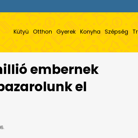
Kütyü
Otthon
Gyerek
Konyha
Szépség
T
millió embernek
pazarolunk el
6.