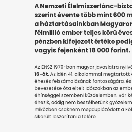
A Nemzeti Élelmiszerlánc-bizt
szerint évente több mint 600 m
a háztartásainkban Magyaror
félmillió ember teljes körű év
pénzben kifejezett értéke pedig
vagyis fejenként 18 000 forint.
Az ENSZ 1979-ban magyar javaslatra nyilv
16-át
. Az idén 41. alkalommal megtartott 
éhezés felszámolásának fontosságára, és
bevezetése óta eltelt időszakban az embe
éhínséggel szembeni küzdelemben. Bár ké
éhezik, addig nem beszélhetünk győzelem
miközben csaknem megduplázódott a Föld 
sikerült leszorítani a felére.