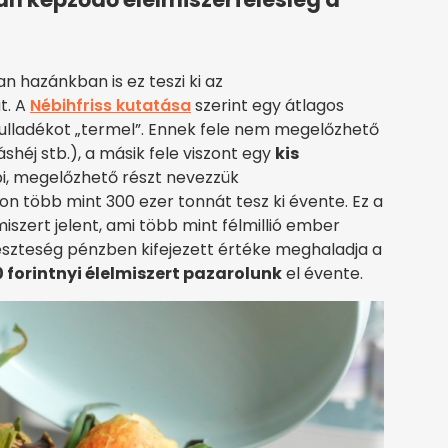
n hazánkban is ez teszi ki az
t. A
Nébih
friss kutatása
szerint egy átlagos
ulladékot „termel”. Ennek fele nem megelőzhető
shéj stb.), a másik fele viszont egy
kis
bi, megelőzhető részt nevezzük
n több mint 300 ezer tonnát tesz ki évente. Ez a
iszert jelent, ami több mint félmillió ember
veszteség pénzben kifejezett értéke meghaladja a
0 forintnyi élelmiszert pazarolunk
el évente.