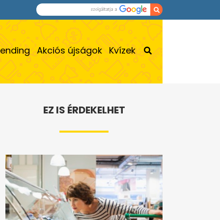
rending
Akciós újságok
Kvízek
EZ IS ÉRDEKELHET