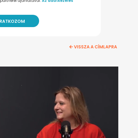
partnerei ajánlatával.
Az adatkezelés
VISSZA A CÍMLAPRA