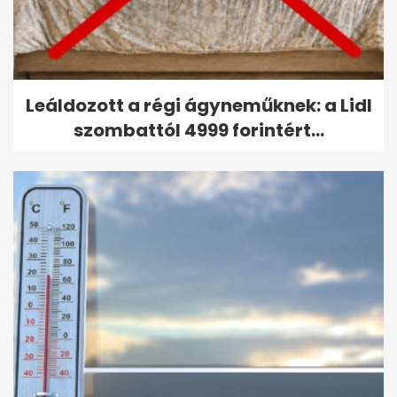
Leáldozott a régi ágyneműknek: a Lidl
szombattól 4999 forintért...