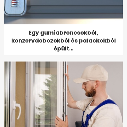
Egy gumiabroncsokból,
konzervdobozokból és palackokból
épült...