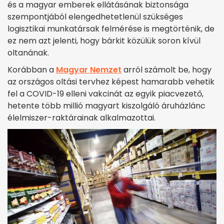
és a magyar emberek ellátásának biztonsága
szempontjából elengedhetetlenül szükséges
logisztikai munkatársak felmérése is megtörténik, de
ez nem azt jelenti, hogy bárkit közülük soron kívül
oltanának.
Korábban a
Magyar Nemzet
arról számolt be, hogy
az országos oltási tervhez képest hamarabb vehetik
fel a COVID-19 elleni vakcinát az egyik piacvezető,
hetente több millió magyart kiszolgáló áruházlánc
élelmiszer-raktárainak alkalmazottai.