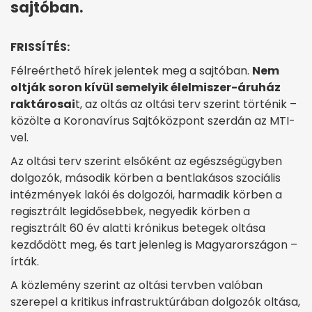
sajtóban.
FRISSÍTÉS:
Félreérthető hírek jelentek meg a sajtóban.
Nem
oltják soron kívül semelyik élelmiszer-áruház
raktárosai
t, az oltás az oltási terv szerint történik –
közölte a Koronavírus Sajtóközpont szerdán az MTI-
vel.
Az oltási terv szerint elsőként az egészségügyben
dolgozók, második körben a bentlakásos szociális
intézmények lakói és dolgozói, harmadik körben a
regisztrált legidősebbek, negyedik körben a
regisztrált 60 év alatti krónikus betegek oltása
kezdődött meg, és tart jelenleg is Magyarországon –
írták.
A közlemény szerint az oltási tervben valóban
szerepel a kritikus infrastruktúrában dolgozók oltása,