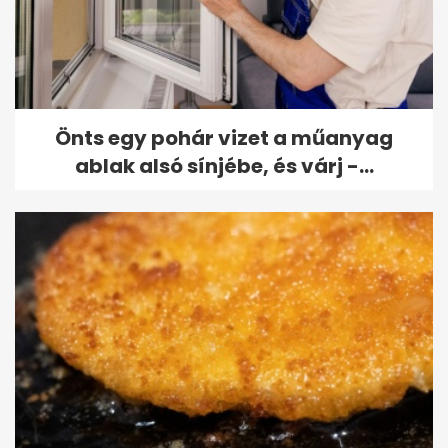
Önts egy pohár vizet a műanyag
ablak alsó sínjébe, és várj -...