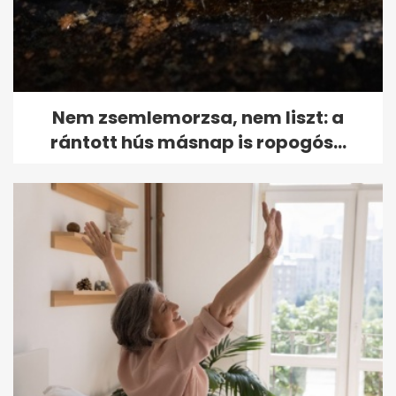
Nem zsemlemorzsa, nem liszt: a
rántott hús másnap is ropogós...