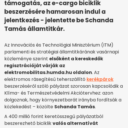
támogatás, az e-cargo biciklik
beszerzésére hamarosan indul a
jelentkezés - jelentette be Schanda
Tamás államtitkár.
Az Innovációs és Technológiai Minisztérium (ITM)
parlamenti és stratégiai államtitkárának vasárnapi
közleménye szerint
elsőként a kereskedők
regisztrációját várják az
elektromobilitas.humda.hu oldalon
. Az
elektromos rásegítésű teherszállító
kerékpárok
beszerzéséről szóló pályázat szorosan kapcsolódik a
Klíma- és Természetvédelmi Akciótervhez: azon
dolgoznak, hogy környezetbarát irányba fordítsák a
közlekedést – közölte
Schanda Tamás
.
A 400 millió forint keretösszegű pályázatból
beszerezhető biciklik
valós alternatívát