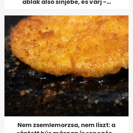
ablak alsó sínjébe, és várj -...
Nem zsemlemorzsa, nem liszt: a