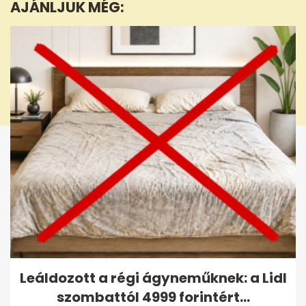
AJÁNLJUK MÉG:
28
seconds
Leáldozott a régi ágyneműknek: a Lidl
szombattól 4999 forintért...