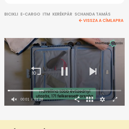
BICIKLI
E-CARGO
ITM
KERÉKPÁR
SCHANDA TAMÁS
VISSZA A CÍMLAPRA
00:02
01:28
0
seconds
of
1
minute,