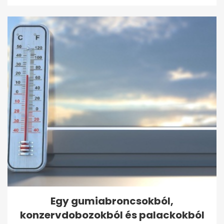
Egy gumiabroncsokból,
konzervdobozokból és palackokból