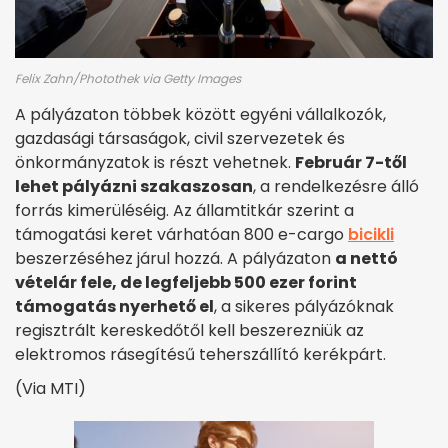
Felix Zahn/Photothek via Getty Images
A pályázaton többek között egyéni vállalkozók,
gazdasági társaságok, civil szervezetek és
önkormányzatok is részt vehetnek.
Február 7-től
lehet pályázni szakaszosan
, a rendelkezésre álló
forrás kimerüléséig. Az államtitkár szerint a
támogatási keret várhatóan 800 e-cargo
bicikli
beszerzéséhez járul hozzá. A pályázaton
a nettó
vételár fele, de legfeljebb 500 ezer forint
támogatás nyerhető el
, a sikeres pályázóknak
regisztrált kereskedőtől kell beszerezniük az
elektromos rásegítésű teherszállító kerékpárt.
(Via MTI)