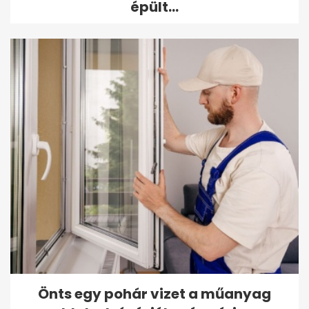
épült...
Önts egy pohár vizet a műanyag