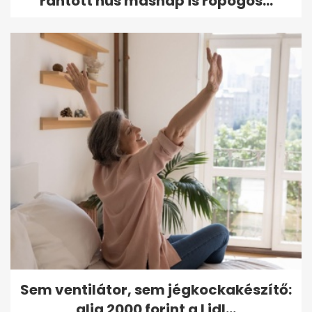
rántott hús másnap is ropogós...
Sem ventilátor, sem jégkockakészítő:
alig 2000 forint a Lidl...