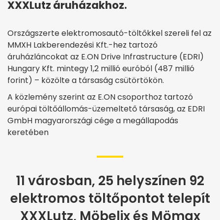
XXXLutz áruházakhoz.
Országszerte elektromosautó-töltőkkel szereli fel az
MMXH Lakberendezési Kft.-hez tartozó
áruházláncokat az E.ON Drive Infrastructure (EDRI)
Hungary Kft. mintegy 1,2 millió euróból (487 millió
forint) – közölte a társaság csütörtökön.
A közlemény szerint az E.ON csoporthoz tartozó
európai töltőállomás-üzemeltető társaság, az EDRI
GmbH magyarországi cége a megállapodás
keretében
11 városban, 25 helyszínen 92
elektromos töltőpontot telepít
XXXLutz, Möbelix és Mömax