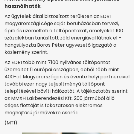
használhatók
.
Az ügyfelek által biztosított területen az EDRI
magyarországi cége saját beruházásban tervezi,
építi és üzemelteti a töltőpontokat, amelyeket 100
százalékban tanúsított zöld energiával látnak el –
hangsúlyozta Boros Péter ügyvezető igazgató a
közlemény szerint.
Az EDRI több mint 7100 nyilvános töltőpontot
üzemeltet 11 európai országban, ebből több mint
400-at Magyarországon és évente helyi partnereivel
további ezer nagy teljesítményű töltőpont
telepítésével bővíti hálózatát. A tájékoztatás szerint
az MMXH Lakberendezési Kft. 200 járműből álló
céges flottáját is fokozatosan elektromos
meghajtású járművekre cseréli.
(MTI)