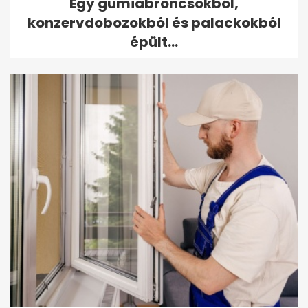
Egy gumiabroncsokból,
konzervdobozokból és palackokból
épült...