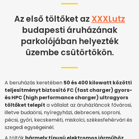
Az első töltőket az
XXXLutz
budapesti áruházának
parkolójában helyezték
üzembe csütörtökön.
A beruházás keretében
50 és 400 kilowatt közötti
teljesítményt biztosító FC (fast charger) gyors-
és HPC (high performance charger) ultragyors
töltőket telepít
a vállalat az áruházláncok fővárosi,
illetve budaörsi, nyíregyházi, debreceni, soproni,
pécsi, győri, kecskeméti, miskolci, székesfehérvári és
szegedi egységeinél.
A töltők
bármely típusú elektromos járműhöz