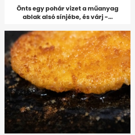
Önts egy pohár vizet a műanyag
ablak alsó sínjébe, és várj -...