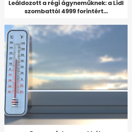
Leáldozott a régi ágyneműknek: a Lidl
szombattól 4999 forintért...