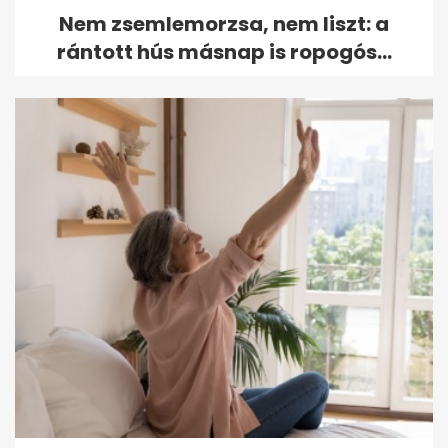
Nem zsemlemorzsa, nem liszt: a
rántott hús másnap is ropogós...