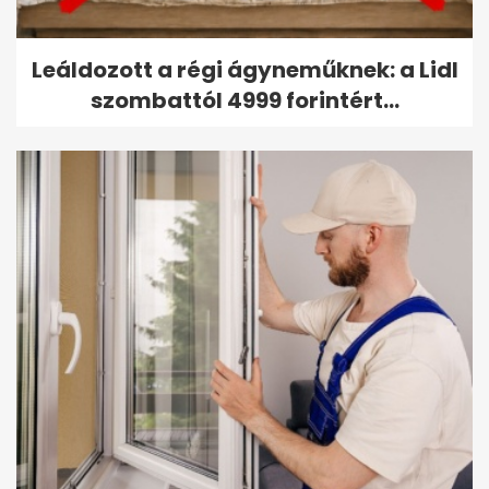
Leáldozott a régi ágyneműknek: a Lidl
szombattól 4999 forintért...