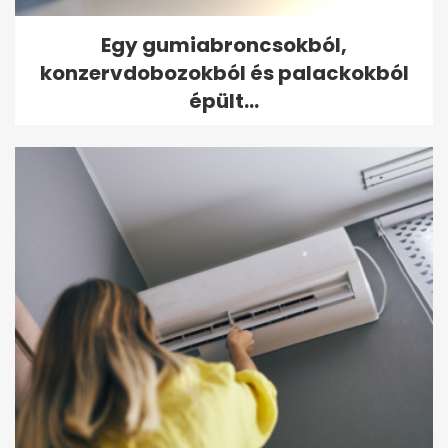
Egy gumiabroncsokból,
konzervdobozokból és palackokból
épült...