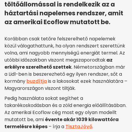
töltőállomással is rendelkezik az a
háztartási napelemes rendszer, amit
az amerikai Ecoflow mutatott be.
Korábban csak tetőre felszerelhető napelemek
közül válogathattunk, ha olyan rendszert szerettünk
volna, ami nagyobb mennyiségű energiát termel. Az
utóbbi időszakban viszont megszaporodtak
az
erkélyre szerelhető szettek
. Németországban már
a Lidl-ben is beszerezhető egy ilyen rendszer, sőt a
kormány
buzdítja
is a lakosokat ezek használatára –
Magyarországon viszont tiltják.
Pedig használata sokat segíthet a
takarékoskodásban és a zöld energia előállításában.
Az amerikai Ecoflow cég most egy olyan modellt
mutatott be, ami
évente akár 1039 kilowattóra
termelésre képes
– írja a
TisztaJövő
.