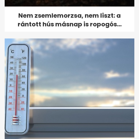
Nem zsemlemorzsa, nem liszt: a
rántott hús másnap is ropogós...