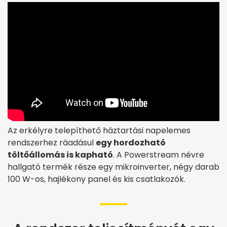
Az erkélyre telepíthető háztartási napelemes
rendszerhez ráadásul
egy hordozható
töltőállomás is kapható
. A Powerstream névre
hallgató termék része egy mikroinverter, négy darab
100 W-os, hajlékony panel és kis csatlakozók.