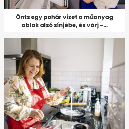
Önts egy pohár vizet a műanyag
ablak alsó sínjébe, és várj -...