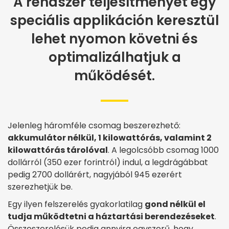
A rendszer teljesítményét egy
speciális applikáción keresztül
lehet nyomon követni és
optimalizálhatjuk a
működését.
Jelenleg háromféle csomag beszerezhető:
akkumulátor nélkül, 1 kilowattórás, valamint 2
kilowattórás tárolóval
. A legolcsóbb csomag 1000
dollárról (350 ezer forintról) indul, a legdrágábbat
pedig 2700 dollárért, nagyjából 945 ezerért
szerezhetjük be.
Egy ilyen felszerelés gyakorlatilag
gond nélkül el
tudja működtetni a háztartási berendezéseket
.
Összeszerelésük pedig annyira egyszerű, hogy