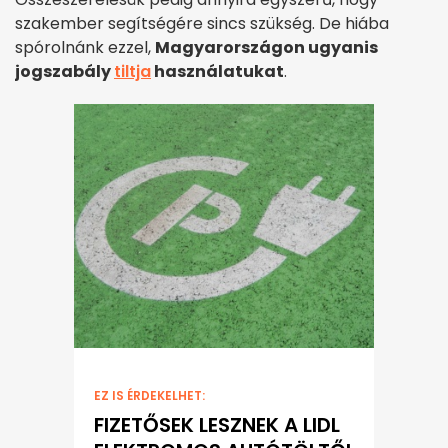
szakember segítségére sincs szükség. De hiába
spórolnánk ezzel,
Magyarországon ugyanis
jogszabály
tiltja
használatukat
.
EZ IS ÉRDEKELHET:
FIZETŐSEK LESZNEK A LIDL