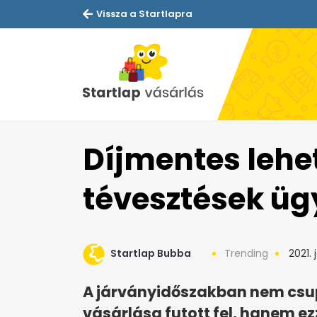
Vissza a Startlapra
Díjmentes lehe
tévesztések üg
Startlap Bubba
Trending
2021. 
A járványidőszakban nem csup
vásárlása futott fel, hanem ezz