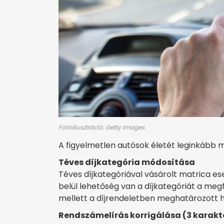
Fotóillusztráció: Getty Images
A figyelmetlen autósok életét leginkább 
Téves díjkategória módosítása
Téves díjkategóriával vásárolt matrica e
belül lehetőség van a díjkategóriát a meg
mellett a díjrendeletben meghatározott h
Rendszámelírás korrigálása (3 karakte