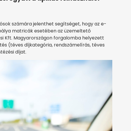
ósok számára jelenthet segítséget, hogy az e-
pálya matricák esetében az üzemeltető
ási Kft. Magyarországon forgalomba helyezett
és (téves díjkategória, rendszámelírás, téves
ézési díjat.