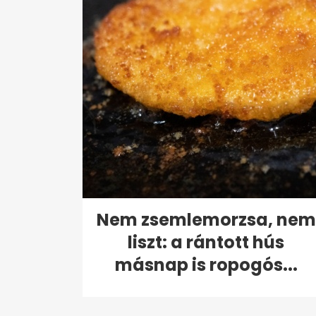
Nem zsemlemorzsa, nem
liszt: a rántott hús
másnap is ropogós...