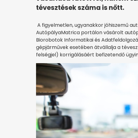
tévesztések száma is nőtt.
A figyelmetlen, ugyanakkor jóhiszemű aut
AutópályaMatrica portálon vásárolt autó
Biorobotok Informatikai és Adatfeldolgoz
gépjárművek esetében átvállalja a téveszt
felségjel) korrigálásáért befizetendő ügyint