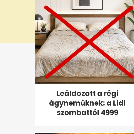
Leáldozott a régi
ágyneműknek: a Lidl
szombattól 4999
forintért...