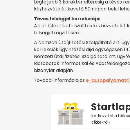
Legfeljebb 3 karakter eltérésig a téves re
kézhezvételét követő 60 napon belül lehe
Téves felségjel korrekciója
A pótdíjfizetési felszólítás kézhezvételét
felségjel rögzítésére.
A Nemzeti Útdíjfizetési Szolgáltató Zrt. ü
korrekciók ügyintézési díja egységesen 147
Nemzeti Útdíjfizetési Szolgáltató Zrt. ügyfél
Biorobotok Informatikai és Adatfeldolgozás
bizonylat alapján.
További információ az
e-autopalyamatri
Iratkozz fel a hírl
cikkekről!