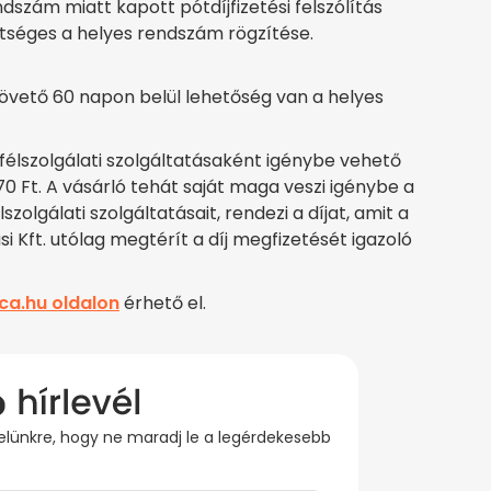
ndszám miatt kapott pótdíjfizetési felszólítás
tséges a helyes rendszám rögzítése.
 követő 60 napon belül lehetőség van a helyes
gyfélszolgálati szolgáltatásaként igénybe vehető
0 Ft. A vásárló tehát saját maga veszi igénybe a
szolgálati szolgáltatásait, rendezi a díjat, amit a
i Kft. utólag megtérít a díj megfizetését igazoló
ca.hu oldalon
érhető el.
evelünkre, hogy ne maradj le a legérdekesebb