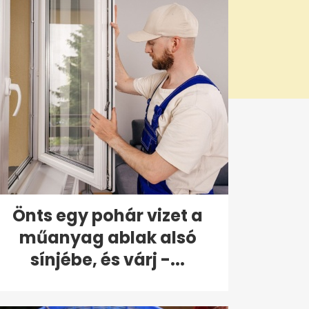
Önts egy pohár vizet a
műanyag ablak alsó
sínjébe, és várj -...