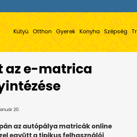
Kütyü
Otthon
Gyerek
Konyha
Szépség
T
t az e-matrica
yintézése
január 20.
án az autópálya matricák online
el együtt a tipikus felhasználói