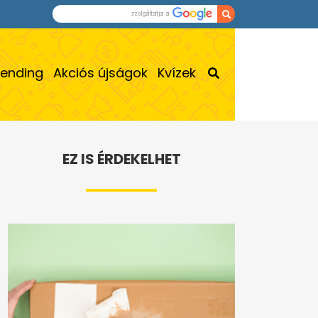
rending
Akciós újságok
Kvízek
EZ IS ÉRDEKELHET