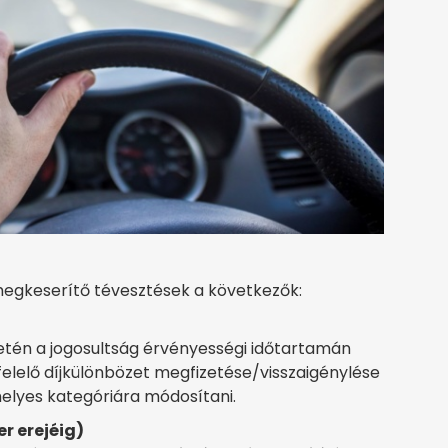
megkeserítő tévesztések a következők:
setén a jogosultság érvényességi időtartamán
felelő díjkülönbözet megfizetése/visszaigénylése
elyes kategóriára módosítani.
r erejéig)