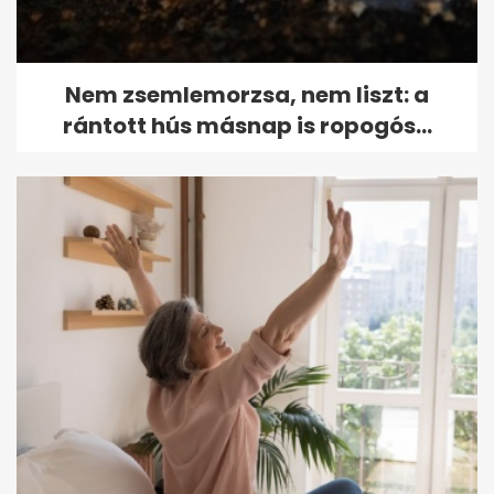
Nem zsemlemorzsa, nem liszt: a
rántott hús másnap is ropogós...