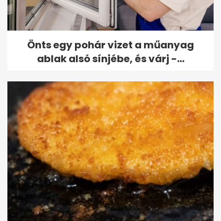
Önts egy pohár vizet a műanyag
ablak alsó sínjébe, és várj -...