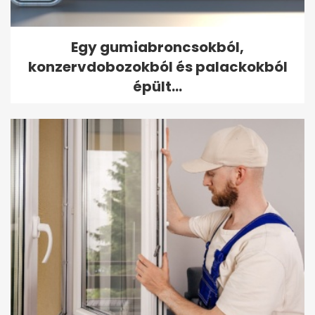
Egy gumiabroncsokból,
konzervdobozokból és palackokból
épült...