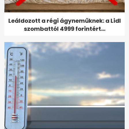
Leáldozott a régi ágyneműknek: a Lidl
szombattól 4999 forintért...