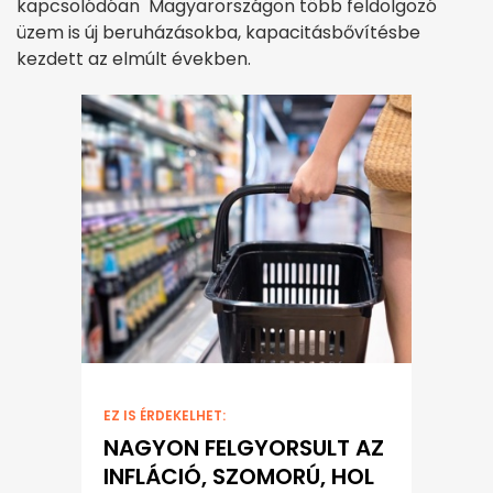
kapcsolódóan Magyarországon több feldolgozó
üzem is új beruházásokba, kapacitásbővítésbe
kezdett az elmúlt években.
EZ IS ÉRDEKELHET:
NAGYON FELGYORSULT AZ
INFLÁCIÓ, SZOMORÚ, HOL