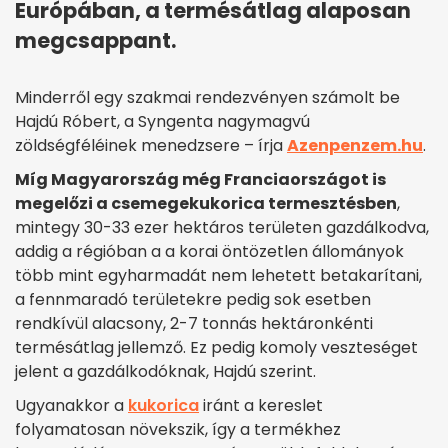
Európában, a termésátlag alaposan
megcsappant.
Minderről egy szakmai rendezvényen számolt be
Hajdú Róbert, a Syngenta nagymagvú
zöldségféléinek menedzsere – írja
Azenpenzem.hu
.
Míg Magyarország még Franciaországot is
megelőzi a csemegekukorica termesztésben
,
mintegy 30-33 ezer hektáros területen gazdálkodva,
addig a régióban a a korai öntözetlen állományok
több mint egyharmadát nem lehetett betakarítani,
a fennmaradó területekre pedig sok esetben
rendkívül alacsony, 2-7 tonnás hektáronkénti
termésátlag jellemző. Ez pedig komoly veszteséget
jelent a gazdálkodóknak, Hajdú szerint.
Ugyanakkor a
kukorica
iránt a kereslet
folyamatosan növekszik, így a termékhez