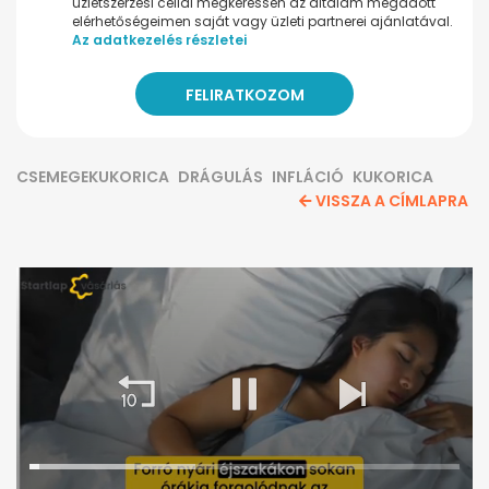
üzletszerzési céllal megkeressen az általam megadott
elérhetőségeimen saját vagy üzleti partnerei ajánlatával.
Az adatkezelés részletei
CSEMEGEKUKORICA
DRÁGULÁS
INFLÁCIÓ
KUKORICA
VISSZA A CÍMLAPRA