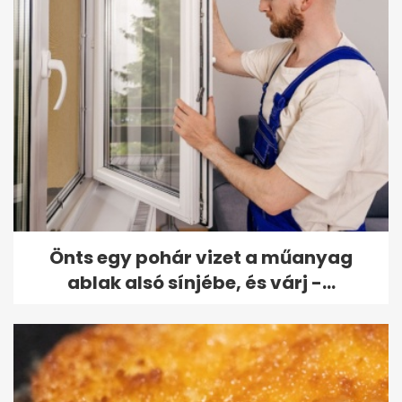
Önts egy pohár vizet a műanyag
ablak alsó sínjébe, és várj -...