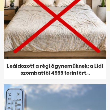
Leáldozott a régi ágyneműknek: a Lidl
szombattól 4999 forintért...