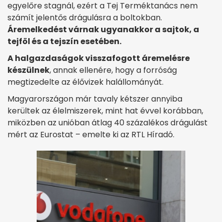
egyelőre stagnál, ezért a Tej Terméktanács nem
számít jelentős drágulásra a boltokban.
Áremelkedést várnak ugyanakkor a sajtok, a
tejföl és a tejszín esetében.
A halgazdaságok visszafogott áremelésre
készülnek
, annak ellenére, hogy a forróság
megtizedelte az élővizek halállományát.
Magyarországon már tavaly kétszer annyiba
kerültek az élelmiszerek, mint hat évvel korábban,
miközben az unióban átlag 40 százalékos drágulást
mért az Eurostat – emelte ki az RTL Híradó.