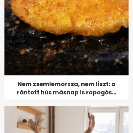
Nem zsemlemorzsa, nem liszt: a
rántott hús másnap is ropogós...