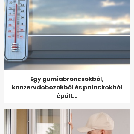
Egy gumiabroncsokból,
konzervdobozokból és palackokból
épült...