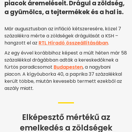
piacok áremeléseit. Drágul a zöldség,
a gyümölcs, a tejtermékek és a hal is.
Már augusztusban az infláció kétszeresére, közel 7
százalékra mérte a zöldségek drágulását a KSH –
hangzott el az
RTL Híradó összeállításában
.
Az egy évvel korábbihoz képest a múlt héten már 58
százalékkal drágábban adták a kereskedőknek a
fürtös paradicsomot
Budapesten
, a nagybani
piacon. A kígyóuborka 40, a paprika 37 százalékkal
került többe, miután kevesebb termett ezekből az
aszály miatt.
Elképesztő mértékű az
emelkedés a zöldségek