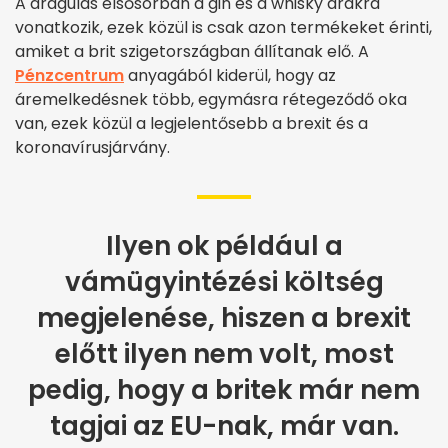
A drágulás elsősorban a gin és a whisky árakra
vonatkozik, ezek közül is csak azon termékeket érinti,
amiket a brit szigetországban állítanak elő. A
Pénzcentrum
anyagából kiderül, hogy az
áremelkedésnek több, egymásra rétegeződő oka
van, ezek közül a legjelentősebb a brexit és a
koronavírusjárvány.
Ilyen ok például a
vámügyintézési költség
megjelenése, hiszen a brexit
előtt ilyen nem volt, most
pedig, hogy a britek már nem
tagjai az EU-nak, már van.