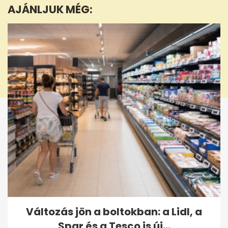
AJÁNLJUK MÉG:
2
seconds
Változás jön a boltokban: a Lidl, a
Spar és a Tesco is új...