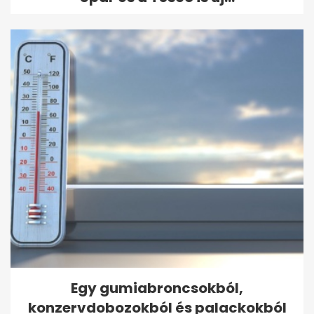
Egy gumiabroncsokból,
konzervdobozokból és palackokból