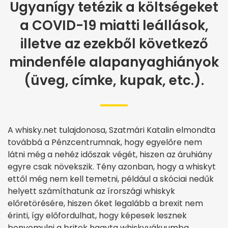
Ugyanígy tetézik a költségeket
a COVID-19 miatti leállások,
illetve az ezekből következő
mindenféle alapanyaghiányok
(üveg, címke, kupak, etc.).
A whisky.net tulajdonosa, Szatmári Katalin elmondta
továbbá a Pénzcentrumnak, hogy egyelőre nem
látni még a nehéz időszak végét, hiszen az áruhiány
egyre csak növekszik. Tény azonban, hogy a whiskyt
ettől még nem kell temetni, például a skóciai nedűk
helyett számíthatunk az írországi whiskyk
előretörésére, hiszen őket legalább a brexit nem
érinti, így előfordulhat, hogy képesek lesznek
benyomulni a britek hagyta whiskyvákuumba.