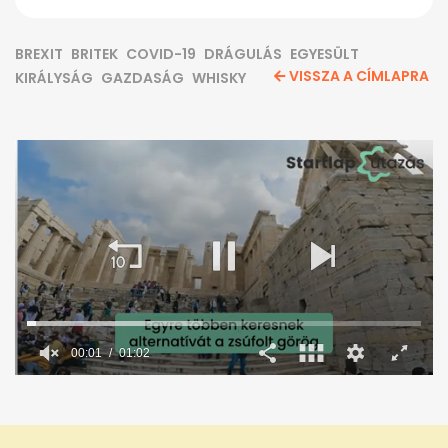
BREXIT
BRITEK
COVID-19
DRÁGULÁS
EGYESÜLT
VISSZA A CÍMLAPRA
KIRÁLYSÁG
GAZDASÁG
WHISKY
00:02
01:02
0
seconds
of
1
minute,