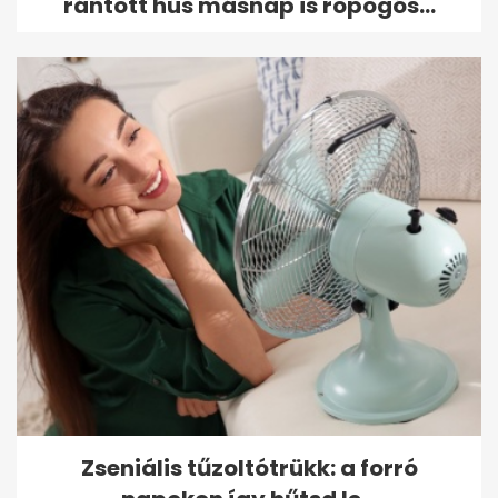
rántott hús másnap is ropogós...
Zseniális tűzoltótrükk: a forró