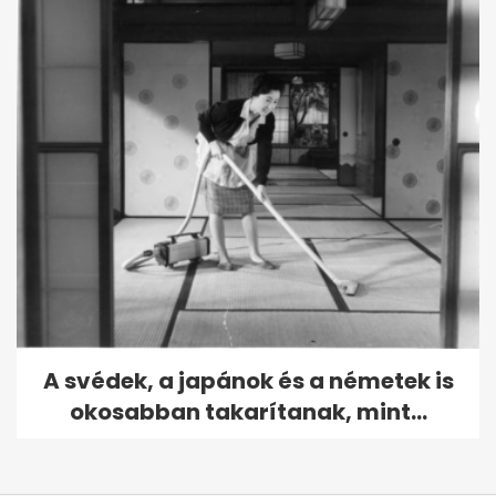
A svédek, a japánok és a németek is
okosabban takarítanak, mint...