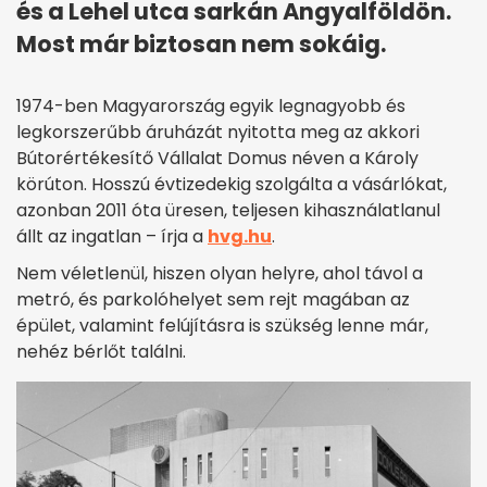
és a Lehel utca sarkán Angyalföldön.
Most már biztosan nem sokáig.
1974-ben Magyarország egyik legnagyobb és
legkorszerűbb áruházát nyitotta meg az akkori
Bútorértékesítő Vállalat Domus néven a Károly
körúton. Hosszú évtizedekig szolgálta a vásárlókat,
azonban 2011 óta üresen, teljesen kihasználatlanul
állt az ingatlan – írja a
hvg.hu
.
Nem véletlenül, hiszen olyan helyre, ahol távol a
metró, és parkolóhelyet sem rejt magában az
épület, valamint felújításra is szükség lenne már,
nehéz bérlőt találni.