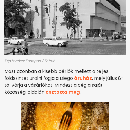
Kép forrása: Fortepan / Főfotó
Most azonban a kisebb bérlők mellett a teljes
földszintet uralni fogja a Diego
áruház
, mely július 8-
tól várja a vásárlókat. Mindezt a cég a saját
közösségi oldalán
osztotta meg
.