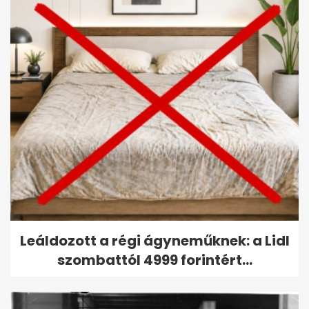
Leáldozott a régi ágyneműknek: a Lidl
szombattól 4999 forintért...