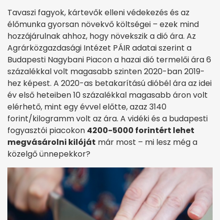
Tavaszi fagyok, kártevők elleni védekezés és az
élőmunka gyorsan növekvő költségei – ezek mind
hozzájárulnak ahhoz, hogy növekszik a dió ára. Az
Agrárközgazdasági Intézet PÁIR adatai szerint a
Budapesti Nagybani Piacon a hazai dió termelői ára 6
százalékkal volt magasabb szinten 2020-ban 2019-
hez képest. A 2020-as betakarítású dióbél ára az idei
év első heteiben 10 százalékkal magasabb áron volt
elérhető, mint egy évvel előtte, azaz 3140
forint/kilogramm volt az ára. A vidéki és a budapesti
fogyasztói piacokon
4200-5000 forintért lehet
megvásárolni kilóját
már most – mi lesz még a
közelgő ünnepekkor?