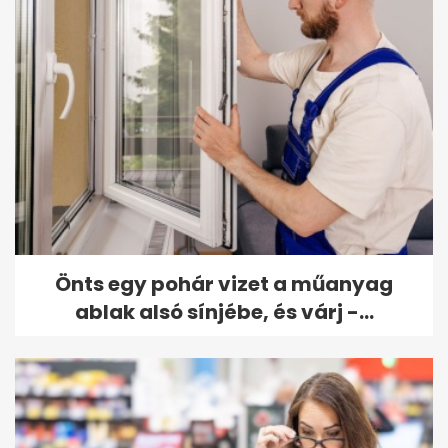
Önts egy pohár vizet a műanyag
ablak alsó sínjébe, és várj -...