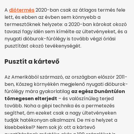
A
diótermés
2020-ban csak az átlagos termés fele
lett, és ebben az évben sem könnyebb a
termesztőknek helyzete: a 2020-ban károkat okozó
tavaszi fagy idén sem kímélte az ültetvényeket, és a
nyugati dióburok-fúrólégy is tovább végzi óriási
pusztítást okozó tevékenységét.
Pusztít a kártevő
Az Amerikából származó, az országban először 2011-
ben, Kőszeg környékén megjelenő nyugati dióburok-
fúrólégy mára gyakorlatilag
az egész Dunántúlon
tömegesen elterjedt
– és valószínűleg terjed
tovább. Noha a gépi technika és a permetezés
segíthet, ám ezeket csak a nagy ültetvényeken
tudják hatékonyan alkalmazni. De mi a helyzet a
kisebbekkel? Nem sok jó: ott a kártevő