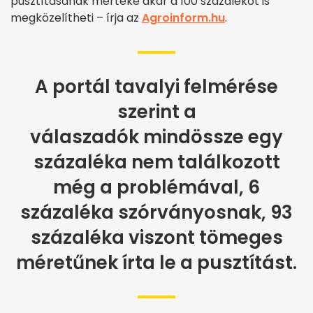
pusztításának mértéke akár a 100 százalékot is
megközelítheti – írja az
Agroinform.hu
.
A portál tavalyi felmérése
szerint a
válaszadók mindössze egy
százaléka nem találkozott
még a problémával, 6
százaléka szórványosnak, 93
százaléka viszont tömeges
méretűnek írta le a pusztítást.