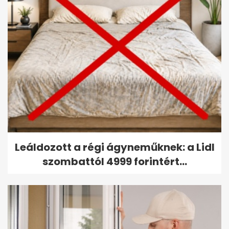
Leáldozott a régi ágyneműknek: a Lidl
szombattól 4999 forintért...