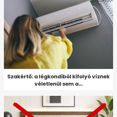
Szakértő: a légkondiból kifolyó víznek
véletlenül sem a...