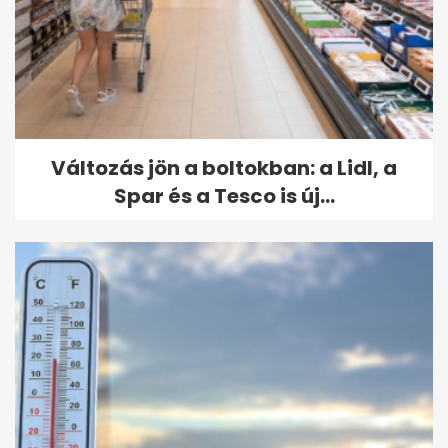
Változás jön a boltokban: a Lidl, a
Spar és a Tesco is új...