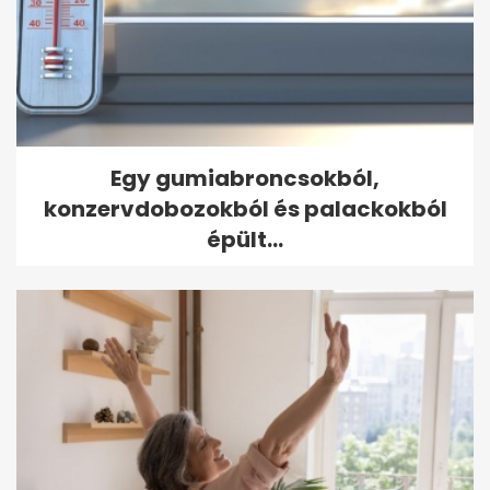
Egy gumiabroncsokból,
konzervdobozokból és palackokból
épült...