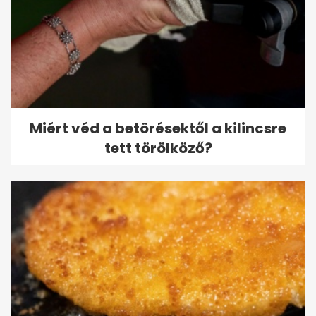
Miért véd a betörésektől a kilincsre
tett törölköző?