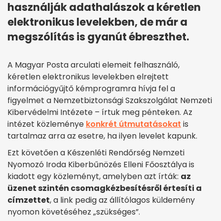
használják adathalászok a kéretlen
elektronikus levelekben, de már a
megszólítás is gyanút ébreszthet.
A Magyar Posta arculati elemeit felhasználó,
kéretlen elektronikus levelekben elrejtett
információgyűjtő kémprogramra hívja fel a
figyelmet a Nemzetbiztonsági Szakszolgálat Nemzeti
Kibervédelmi Intézete – írtuk meg pénteken. Az
intézet közleménye
konkrét útmutatásokat
is
tartalmaz arra az esetre, ha ilyen levelet kapunk.
Ezt követően a Készenléti Rendőrség Nemzeti
Nyomozó Iroda Kiberbűnözés Elleni Főosztálya is
kiadott egy közleményt, amelyben azt írták:
az
üzenet szintén csomagkézbesítésről értesíti a
címzettet
, a link pedig az állítólagos küldemény
nyomon követéséhez „szükséges”.