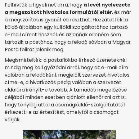
Felhívták a figyelmet arra, hogy
a levél nyelvezete
a megszokott hivatalos formulától eltér
, és már
a megszólítás is gyanút ébreszthet. Hozzátették: a
küldő általában egy külföldi szolgáltatóhoz tartozó
e-mail címet használ, és az annak ellenére sem
tartozik a postához, hogy a feladó sávban a Magyar
Posta felirat jelenik meg.
Megismételték: a postafiókba érkező üzeneteknél
mindig meg kell győződni arról, hogy az e-mail cím
valóban a feladóként megjelölt szervezet hivatalos
címe-e, a hivatkozás pedig valóban a szervezet
oldalára irányít-e tovább. A támadás megelőzése
céljából minden esetben ajánlott ellenőrizni azt is,
hogy tényleg attól a csomagküldő-szolgáltatótól
érkezett-e az értesítést, amelytől a csomagot
várják.