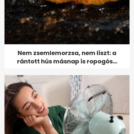
Nem zsemlemorzsa, nem liszt: a
rántott hús másnap is ropogós...