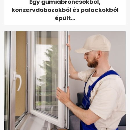
Egy gumiabroncsokból,
konzervdobozokból és palackokból
épült...