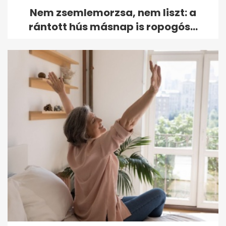
Nem zsemlemorzsa, nem liszt: a
rántott hús másnap is ropogós...