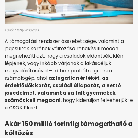
Fotó: Getty Images
A támogatási rendszer összetettsége, valamint a
jogosultak körének változása rendkívüli módon
megnehezíti azt, hogy a családok eldöntsék, idén
lépjenek, vagy inkább várjanak a lakáscéljuk
megvalósításával – ebben próbál segíteni a
számológép, ahol
az ingatlan értékét, az
érdeklődők korát, családi állapotát, a nettó
jövedelmet, valamint a vállalt gyermekek
számát kell megadni
, hogy kiderüljön felvehetjük-e
a CSOK Pluszt.
Akár 150 millió forintig támogatható a
költözés