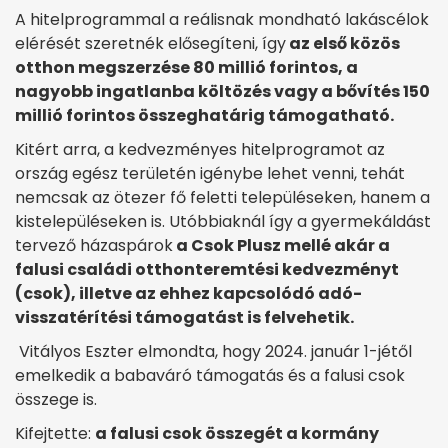
A hitelprogrammal a reálisnak mondható lakáscélok
elérését szeretnék elősegíteni, így
az első közös
otthon megszerzése 80 millió forintos, a
nagyobb ingatlanba költözés vagy a bővítés 150
millió forintos összeghatárig támogatható.
Kitért arra, a kedvezményes hitelprogramot az
ország egész területén igénybe lehet venni, tehát
nemcsak az ötezer fő feletti településeken, hanem a
kistelepüléseken is. Utóbbiaknál így a gyermekáldást
tervező házaspárok
a Csok Plusz mellé akár a
falusi családi otthonteremtési kedvezményt
(csok), illetve az ehhez kapcsolódó adó-
visszatérítési támogatást is felvehetik.
Vitályos Eszter elmondta, hogy 2024. január 1-jétől
emelkedik a babaváró támogatás és a falusi csok
összege is.
Kifejtette:
a falusi csok összegét a kormány