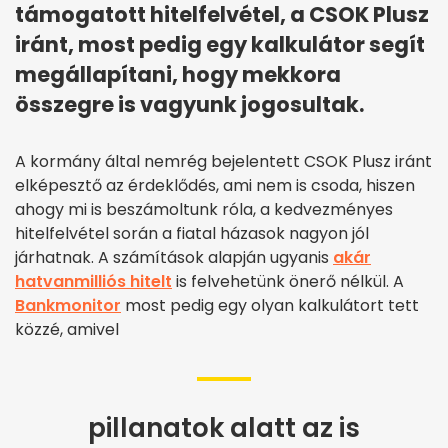
támogatott hitelfelvétel, a CSOK Plusz
iránt, most pedig egy kalkulátor segít
megállapítani, hogy mekkora
összegre is vagyunk jogosultak.
A kormány által nemrég bejelentett CSOK Plusz iránt
elképesztő az érdeklődés, ami nem is csoda, hiszen
ahogy mi is beszámoltunk róla, a kedvezményes
hitelfelvétel során a fiatal házasok nagyon jól
járhatnak. A számítások alapján ugyanis
akár
hatvanmilliós hitelt
is felvehetünk önerő nélkül. A
Bankmonitor
most pedig egy olyan kalkulátort tett
közzé, amivel
pillanatok alatt az is