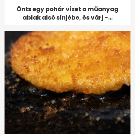
Önts egy pohár vizet a műanyag
ablak alsó sínjébe, és várj -...