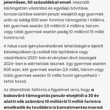
jelentősen, 50 százalékkal emeli
. Használt
lakóingatlan vásárlása és egyidejű bővítése,
korszerűsítése esetén január elsejétől egy gyermek
után az eddigi 600 ezer forintos támogatás 1 millióra,
két gyermek esetén 2,6 millióról 4 millióra, három
vagy több gyermek esetén pedig 10 millióról 15 millió
forintra nő.
A falusi csok igénybevételének lehetőségére kijelölt
kistelepülésen új családi ház építésére vagy
vásárlására 2023-ban érvényben lévő összegek
2024-ben is elérhetőek lesznek. Egy gyermek esetén
600 ezer, két gyermek esetén 2,6 millió, három vagy
több gyermek esetén 10 millió forint igényelhető –
tette hozzá.
Az államtitkár felhívta a figyelmet arra, hogy
a
babaváró támogatás január elsejétől a 30 év
alatti nők számára 10 millióról 11 millió forintra
emelkedik és továbbra is kamatmentes marad
.