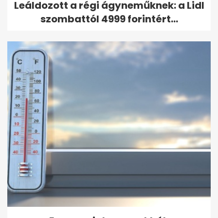
Leáldozott a régi ágyneműknek: a Lidl
szombattól 4999 forintért...