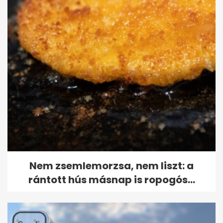
Nem zsemlemorzsa, nem liszt: a
rántott hús másnap is ropogós...