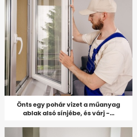
Önts egy pohár vizet a műanyag
ablak alsó sínjébe, és várj -...