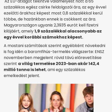
Az EU-átlagot tekintve valamelyest nőtt a 65
százalékos egész csirke feldolgozói ára, az egy évvel
ezelőtti árakhoz képest most 0,8 százalékkal kerül
többe, de hazánkban ennek is csökkent az ára.
Magyarországon ugyanis 2,3935 eurót kell fizetni
kilójáért, amely
1,9 százalékkal alacsonyabb az
egy évvel korábbi számokhoz képest.
A mostani számítások szerint egyébként növekedni
is fog idén a baromfihús-termelés világszerte: ENSZ
novemberben megjelent rövid távú előrevetítése
szerint
a világ termelése 2023-ban akár 142,4
millió tonna is lehet
, ami egy százalékos
emelkedést jelent.