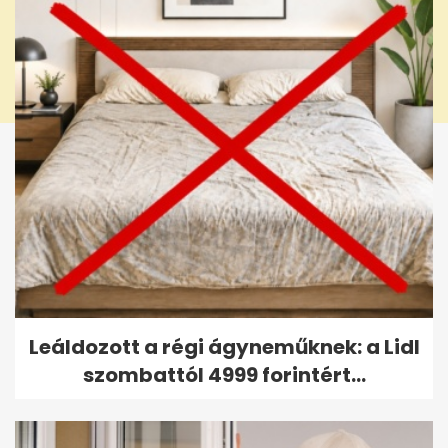
Leáldozott a régi ágyneműknek: a Lidl
szombattól 4999 forintért...