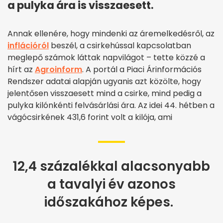
a pulyka ára is visszaesett.
Annak ellenére, hogy mindenki az áremelkedésről, az
inflációról
beszél, a csirkehússal kapcsolatban
meglepő számok láttak napvilágot – tette közzé a
hírt az
Agroinform
. A portál a Piaci Árinformációs
Rendszer adatai alapján ugyanis azt közölte, hogy
jelentősen visszaesett mind a csirke, mind pedig a
pulyka kilónkénti felvásárlási ára. Az idei 44. hétben a
vágócsirkének 431,6 forint volt a kilója, ami
12,4 százalékkal alacsonyabb
a tavalyi év azonos
időszakához képes.