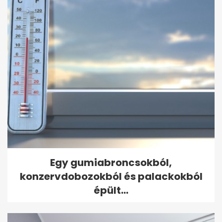
Egy gumiabroncsokból,
konzervdobozokból és palackokból
épült...