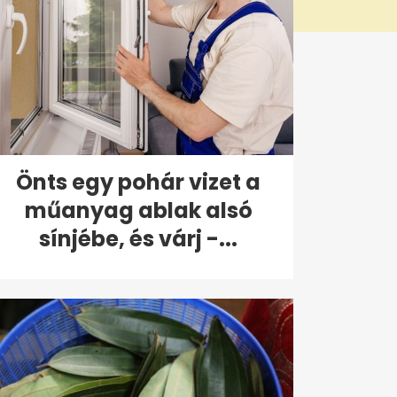
Önts egy pohár vizet a
műanyag ablak alsó
sínjébe, és várj -...