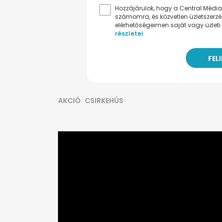
Hozzájárulok, hogy a Central Médiacs
számomra, és közvetlen üzletszerz
elérhetőségeimen saját vagy üzleti 
részletei
AKCIÓ
CSIRKEHÚS