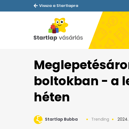
Vissza a Startlapra
Meglepetésáron
boltokban - a 
héten
Startlap Bubba
Trending
2024.