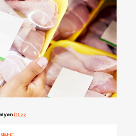
helyen
itt >>
EKELHET: