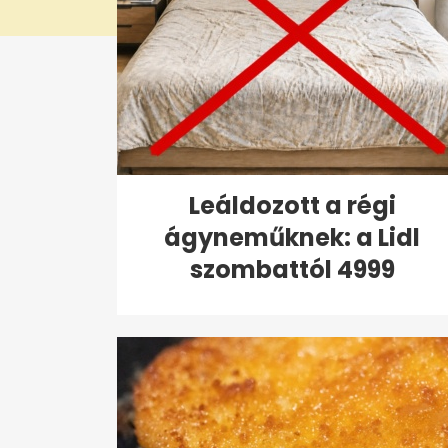
Leáldozott a régi
ágyneműknek: a Lidl
szombattól 4999
forintért...