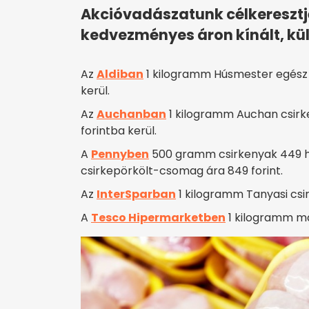
Akcióvadászatunk célkereszt
kedvezményes áron kínált, kü
Az
Aldiban
1 kilogramm Húsmester egész
kerül.
Az
Auchanban
1 kilogramm Auchan csirk
forintba kerül.
A
Pennyben
500 gramm csirkenyak 449 he
csirkepörkölt-csomag ára 849 forint.
Az
InterSparban
1 kilogramm Tanyasi csir
A
Tesco Hipermarketben
1 kilogramm ma