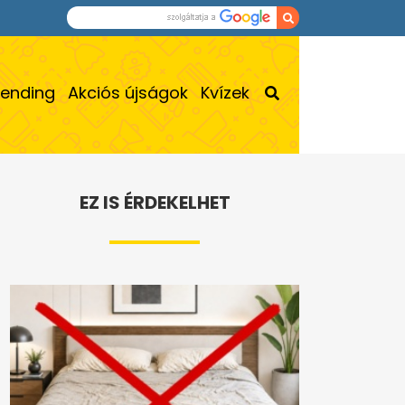
rending
Akciós újságok
Kvízek
EZ IS ÉRDEKELHET