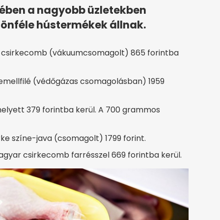
jében a nagyobb üzletekben
lönféle hústermékek állnak.
 csirkecomb (vákuumcsomagolt) 865 forintba
emellfilé (védőgázas csomagolásban) 1959
lyett 379 forintba kerül. A 700 grammos
ke színe-java (csomagolt) 1799 forint.
gyar csirkecomb farrésszel 669 forintba kerül.