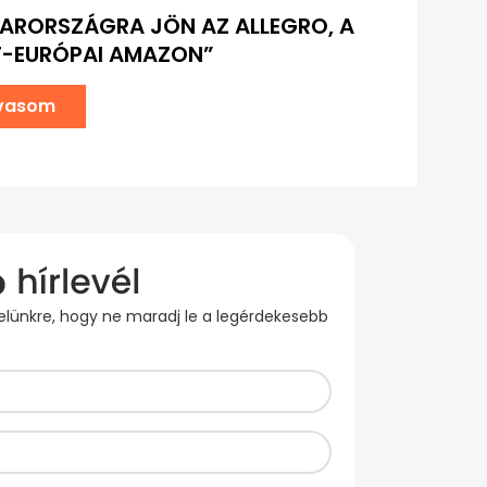
RORSZÁGRA JÖN AZ ALLEGRO, A
T-EURÓPAI AMAZON”
lvasom
evelünkre, hogy ne maradj le a legérdekesebb