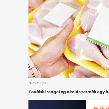
Getty Images
További rengeteg akciós termék egy 
EZ IS ÉRD