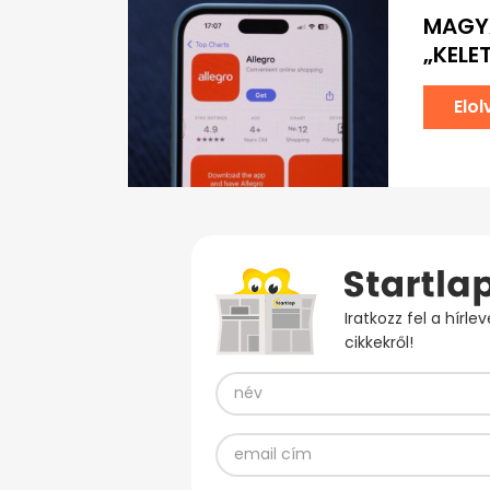
MAGYA
„KELE
Elo
Iratkozz fel a hírl
cikkekről!