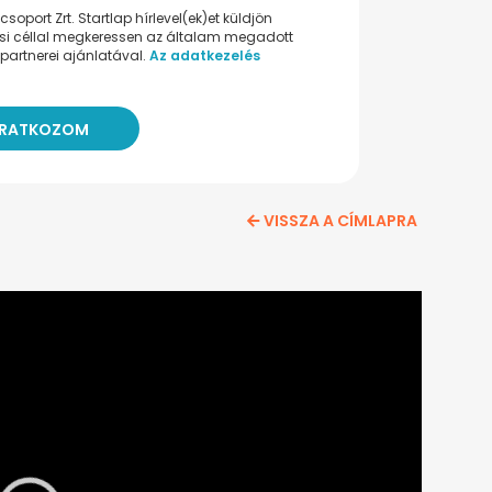
oport Zrt. Startlap hírlevel(ek)et küldjön
ési céllal megkeressen az általam megadott
partnerei ajánlatával.
Az adatkezelés
VISSZA A CÍMLAPRA