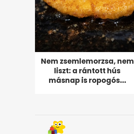
Nem zsemlemorzsa, nem
liszt: a rántott hús
másnap is ropogós...