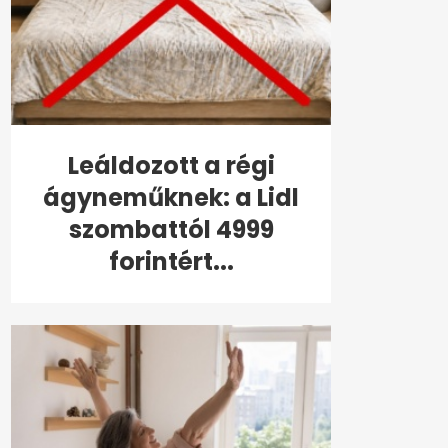
Leáldozott a régi
ágyneműknek: a Lidl
szombattól 4999
forintért...