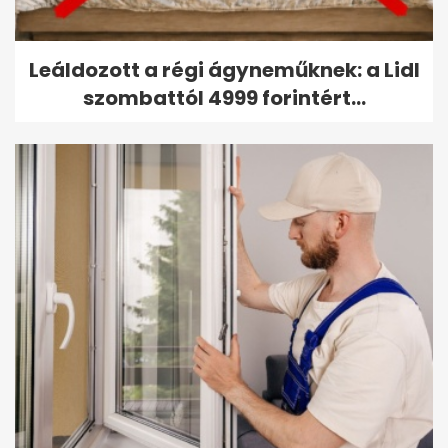
Leáldozott a régi ágyneműknek: a Lidl
szombattól 4999 forintért...