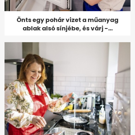
Önts egy pohár vizet a műanyag
ablak alsó sínjébe, és várj -...