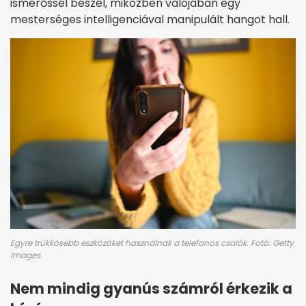
ismerőssel beszél, miközben valójában egy
mesterséges intelligenciával manipulált hangot hall.
Egyre trükkösebb eszközöket használnak a telefonos csalók. Fotó: Getty
Images
Nem mindig gyanús számról érkezik a