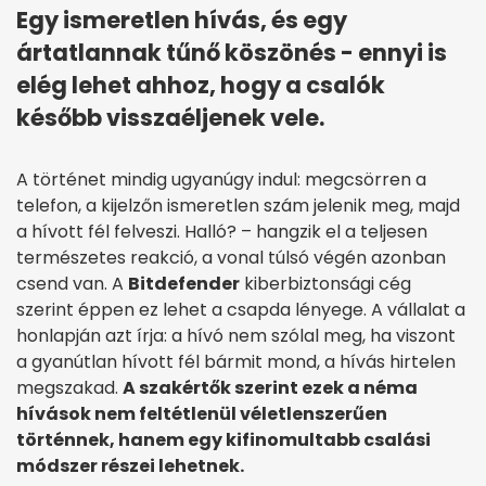
Egy ismeretlen hívás, és egy
ártatlannak tűnő köszönés - ennyi is
elég lehet ahhoz, hogy a csalók
később visszaéljenek vele.
A történet mindig ugyanúgy indul: megcsörren a
telefon, a kijelzőn ismeretlen szám jelenik meg, majd
a hívott fél felveszi. Halló? – hangzik el a teljesen
természetes reakció, a vonal túlsó végén azonban
csend van. A
Bitdefender
kiberbiztonsági cég
szerint éppen ez lehet a csapda lényege. A vállalat a
honlapján azt írja: a hívó nem szólal meg, ha viszont
a gyanútlan hívott fél bármit mond, a hívás hirtelen
megszakad.
A szakértők szerint ezek a néma
hívások nem feltétlenül véletlenszerűen
történnek, hanem egy kifinomultabb csalási
módszer részei lehetnek.