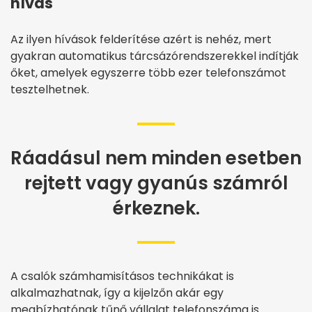
hívás
Az ilyen hívások felderítése azért is nehéz, mert
gyakran automatikus tárcsázórendszerekkel indítják
őket, amelyek egyszerre több ezer telefonszámot
tesztelhetnek.
Ráadásul nem minden esetben
rejtett vagy gyanús számról
érkeznek.
A csalók számhamisításos technikákat is
alkalmazhatnak, így a kijelzőn akár egy
megbízhatónak tűnő vállalat telefonszáma is