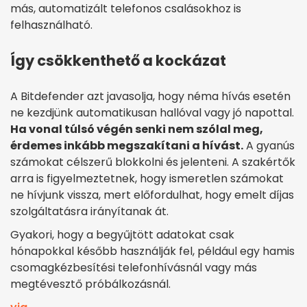
más, automatizált telefonos csalásokhoz is
felhasználható.
Így csökkenthető a kockázat
A Bitdefender azt javasolja, hogy néma hívás esetén
ne kezdjünk automatikusan hallóval vagy jó napottal.
Ha vonal túlsó végén senki nem szólal meg,
érdemes inkább megszakítani a hívást.
A gyanús
számokat célszerű blokkolni és jelenteni. A szakértők
arra is figyelmeztetnek, hogy ismeretlen számokat
ne hívjunk vissza, mert előfordulhat, hogy emelt díjas
szolgáltatásra irányítanak át.
Gyakori, hogy a begyűjtött adatokat csak
hónapokkal később használják fel, például egy hamis
csomagkézbesítési telefonhívásnál vagy más
megtévesztő próbálkozásnál.