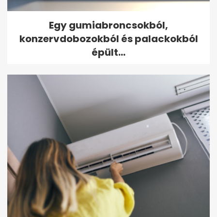
Egy gumiabroncsokból,
konzervdobozokból és palackokból
épült...