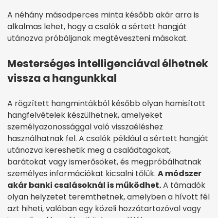
A néhány másodperces minta később akár arra is
alkalmas lehet, hogy a csalók a sértett hangját
utánozva próbáljanak megtéveszteni másokat.
Mesterséges intelligenciával élhetnek
vissza a hangunkkal
A rögzített hangmintákból később olyan hamisított
hangfelvételek készülhetnek, amelyeket
személyazonossággal való visszaéléshez
használhatnak fel. A csalók például a sértett hangját
utánozva kereshetik meg a családtagokat,
barátokat vagy ismerősöket, és megpróbálhatnak
személyes információkat kicsalni tőlük.
A módszer
akár banki csalásoknál is működhet.
A támadók
olyan helyzetet teremthetnek, amelyben a hívott fél
azt hiheti, valóban egy közeli hozzátartozóval vagy