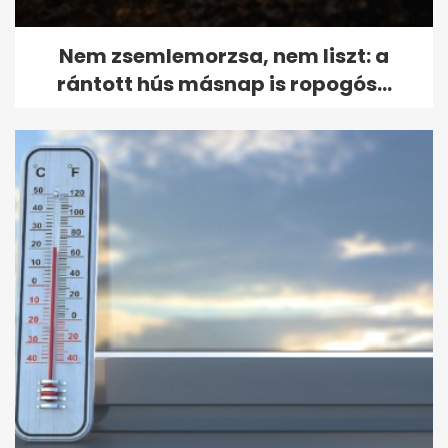
Nem zsemlemorzsa, nem liszt: a
rántott hús másnap is ropogós...