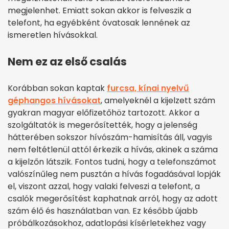
megjelenhet. Emiatt sokan akkor is felveszik a
telefont, ha egyébként óvatosak lennének az
ismeretlen hívásokkal.
Nem ez az első csalás
Korábban sokan kaptak
furcsa, kínai nyelvű
géphangos hívásokat
, amelyeknél a kijelzett szám
gyakran magyar előfizetőhöz tartozott. Akkor a
szolgáltatók is megerősítették, hogy a jelenség
hátterében sokszor hívószám-hamisítás áll, vagyis
nem feltétlenül attól érkezik a hívás, akinek a száma
a kijelzőn látszik. Fontos tudni, hogy a telefonszámot
valószínűleg nem pusztán a hívás fogadásával lopják
el, viszont azzal, hogy valaki felveszi a telefont, a
csalók megerősítést kaphatnak arról, hogy az adott
szám élő és használatban van. Ez később újabb
próbálkozásokhoz, adatlopási kísérletekhez vagy