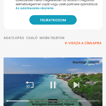
üzletszerzési céllal megkeressen az általam megadott
elérhetőségeimen saját vagy üzleti partnerei ajánlatával.
Az adatkezelés részletei
ADATLOPÁS
CSALÓ
MOBILTELEFON
VISSZA A CÍMLAPRA