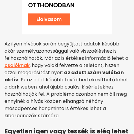
OTTHONODBAN
Elolvasom
Az ilyen hívások során begyűjtött adatok később
akár személyazonossággal való visszaéléshez is
felhasználhatók. Már az is értékes információ lehet a
csalóknak
, hogy valaki felvette a telefont, hiszen
ezzel megerősítést nyer:
az adott szám valóban
aktív.
Ez az adat később továbbértékesíthető lehet
a dark weben, ahol újabb csalási kísérletekhez
használhatják fel. A probléma azonban nem áll meg
ennyinél: a hívás közben elhangzó néhány
másodperces hangminta is értékes lehet a
kiberbűnözők számára.
Egyetlen igen vagy tessék is elég lehet