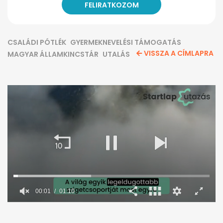
CSALÁDI PÓTLÉK
GYERMEKNEVELÉSI TÁMOGATÁS
VISSZA A CÍMLAPRA
MAGYAR ÁLLAMKINCSTÁR
UTALÁS
0
seconds
of