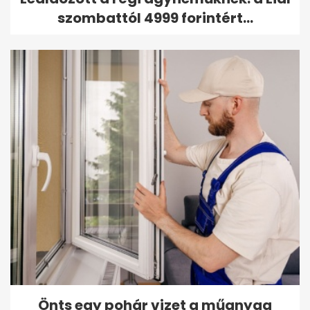
szombattól 4999 forintért...
Önts egy pohár vizet a műanyag