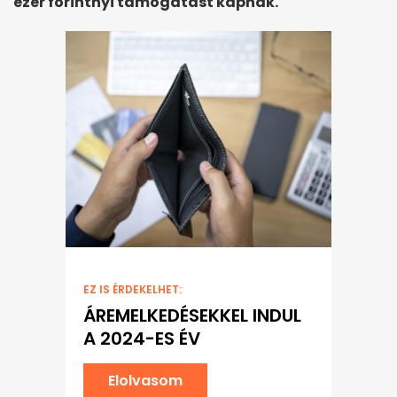
ezer forintnyi támogatást kapnak.
EZ IS ÉRDEKELHET:
ÁREMELKEDÉSEKKEL INDUL
A 2024-ES ÉV
Elolvasom