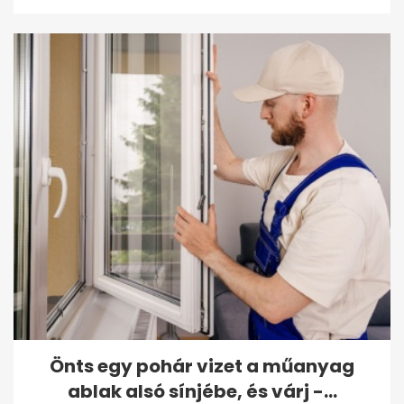
Önts egy pohár vizet a műanyag
ablak alsó sínjébe, és várj -...