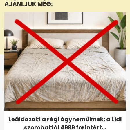
AJÁNLJUK MÉG:
16
seconds
Leáldozott a régi ágyneműknek: a Lidl
szombattól 4999 forintért...