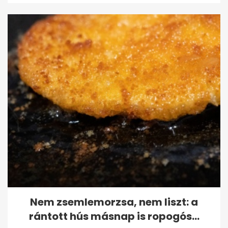
Nem zsemlemorzsa, nem liszt: a
rántott hús másnap is ropogós...