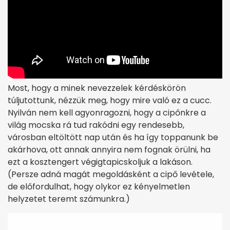
Most, hogy a minek nevezzelek kérdéskörön
túljutottunk, nézzük meg, hogy mire való ez a cucc.
Nyilván nem kell agyonragozni, hogy a cipőnkre a
világ mocska rá tud rakódni egy rendesebb,
városban eltöltött nap után és ha így toppanunk be
akárhova, ott annak annyira nem fognak örülni, ha
ezt a kosztengert végigtapicskoljuk a lakáson.
(Persze adná magát megoldásként a cipő levétele,
de előfordulhat, hogy olykor ez kényelmetlen
helyzetet teremt számunkra.)