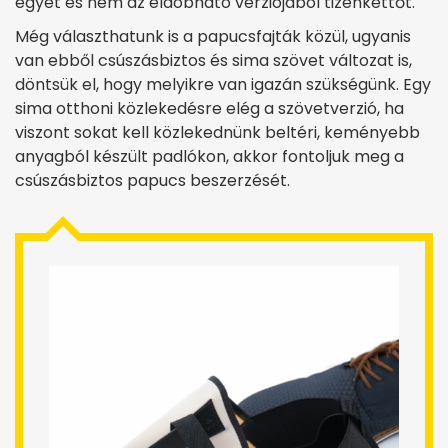
egyet és nem az eldobható verziójából tizenkettőt.
Még választhatunk is a papucsfajták közül, ugyanis
van ebből csúszásbiztos és sima szövet változat is,
döntsük el, hogy melyikre van igazán szükségünk. Egy
sima otthoni közlekedésre elég a szövetverzió, ha
viszont sokat kell közlekednünk beltéri, keményebb
anyagból készült padlókon, akkor fontoljuk meg a
csúszásbiztos papucs beszerzését.