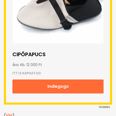
CIPŐPAPUCS
Ára: Kb. 12 000 Ft
ITT IS KAPHATOD:
Indiegogo
Hirdetés
(
Via
)