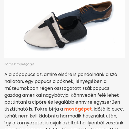
Forrás: Indiegogo
A cipőpapucs az, amire elsőre is gondolnánk a szó
hallatán, egy papucs cipőknek, lényegében a
múzeumokban régen osztogatott zsákpapucs
gazdag amerikai nagybátyja. Könnyedén felé lehet
pattintani a cipőre és legalább ennyire egyszerűen
tisztítható is. Tökre bírja a
mosógépet
, időtálló cucc,
tehát nem kell kidobni a harmadik használat után,
így a környezetet is óvjuk azáltal, ha ilyenből veszünk