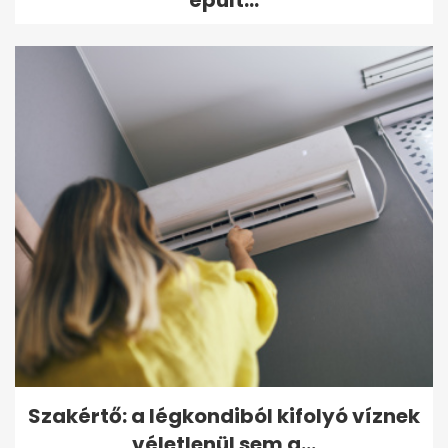
épült...
Szakértő: a légkondiból kifolyó víznek
véletlenül sem a...