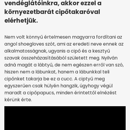
vendéglátóinkra, akkor ezzel a
környezetbarát cipőtakaróval
elérhetjük.
Nem volt könnyű értelmesen magyarra fordítani az
angol shoegloves szót, ami az eredeti neve ennek az
alkalmatosságnak, ugyanis a cipő és a kesztyű
szavak összeházasításából született meg. Nyilván
adná magát a lábtyű, de nem egészen erről van szó,
hiszen nem a lábunkat, hanem a lábunkkal teli
cipőnket takarja be ez a cucc. A ciptyű meg
egyszerűen csak hülyén hangzik, úgyhogy végül
maradt a cipőpapucs, minden érintettől elnézést
kérünk érte.