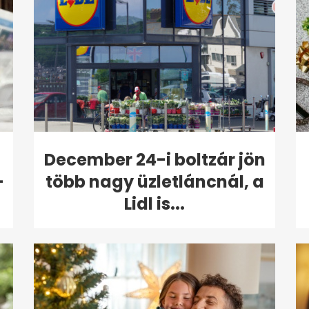
December 24-i boltzár jön
-
több nagy üzletláncnál, a
Lidl is...