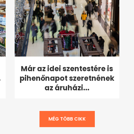
Már az idei szentestére is
,
pihenőnapot szeretnének
az áruházi...
MÉG TÖBB CIKK