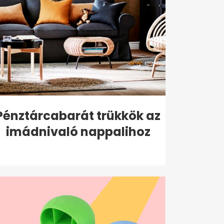
Pénztárcabarát trükkök az
imádnivaló nappalihoz