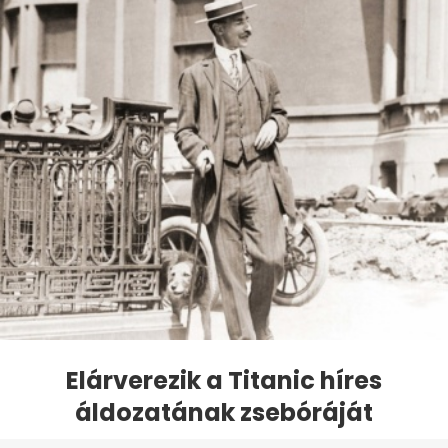
Elárverezik a Titanic híres
áldozatának zsebóráját