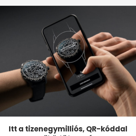
Itt a tizenegymilliós, QR-kóddal