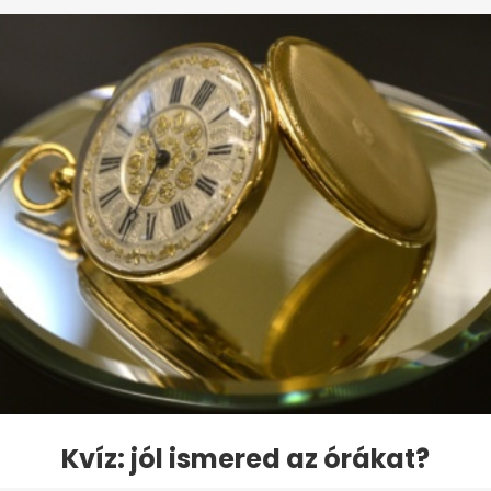
Kvíz: jól ismered az órákat?