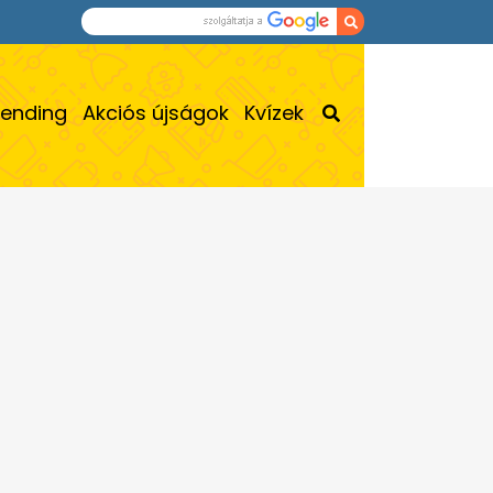
rending
Akciós újságok
Kvízek