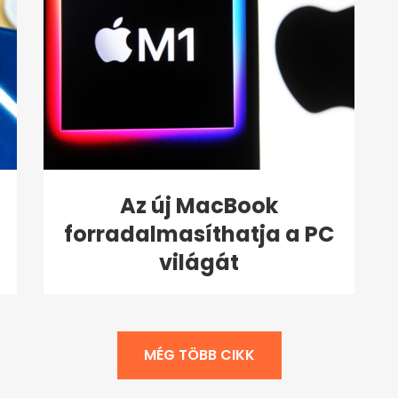
Az új MacBook
forradalmasíthatja a PC
világát
MÉG TÖBB CIKK