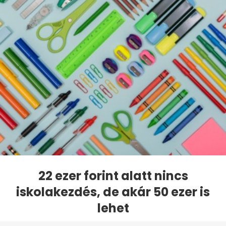
22 ezer forint alatt nincs
iskolakezdés, de akár 50 ezer is
lehet