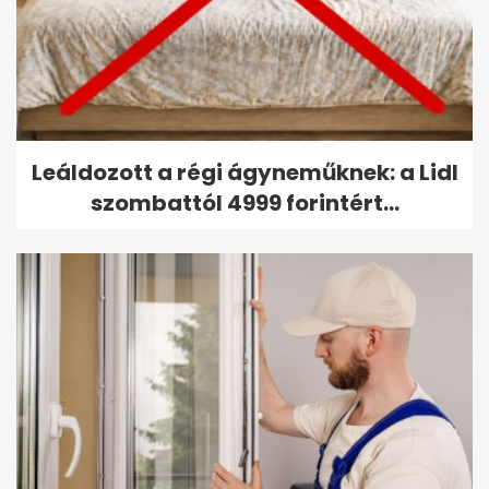
Leáldozott a régi ágyneműknek: a Lidl
szombattól 4999 forintért...