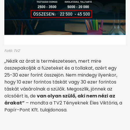
Fotó: TV2
„Nézik az árat is természetesen, mert mire
összepakolják a füzeteket és a tollakat, azért egy
25-30 ezer forint összejön. Nem mindegy ilyenkor,
hogy 10 ezer forintos táskát vagy 30 ezer forintos
táskát vásárolnak a szülők. Megoszlik, jönnek az
olcsóért is, de
van olyan szülő, aki nem nézi az
árakat”
– mondta a TV2 Tényeknek Éles Viktória, a
Papír-Pont Kft. tulajdonosa.