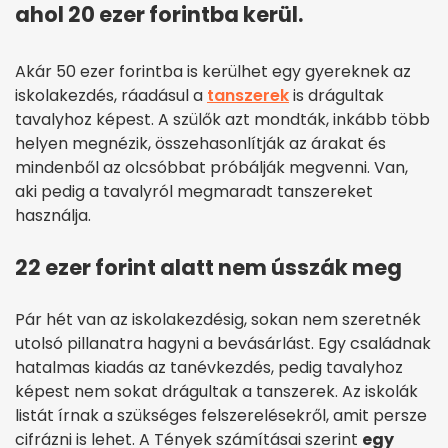
ahol 20 ezer forintba kerül.
Akár 50 ezer forintba is kerülhet egy gyereknek az
iskolakezdés, ráadásul a
tanszerek
is drágultak
tavalyhoz képest. A szülők azt mondták, inkább több
helyen megnézik, összehasonlítják az árakat és
mindenből az olcsóbbat próbálják megvenni. Van,
aki pedig a tavalyról megmaradt tanszereket
használja.
22 ezer forint alatt nem ússzák meg
Pár hét van az iskolakezdésig, sokan nem szeretnék
utolsó pillanatra hagyni a bevásárlást. Egy családnak
hatalmas kiadás az tanévkezdés, pedig tavalyhoz
képest nem sokat drágultak a tanszerek. Az iskolák
listát írnak a szükséges felszerelésekről, amit persze
cifrázni is lehet. A Tények számításai szerint
egy