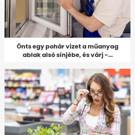
Önts egy pohár vizet a műanyag
ablak alsó sínjébe, és várj -...