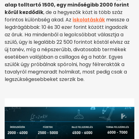
alap tolltartó 1500, egy minőségibb 2000 forint
körül kezdődik
, de a hegyezők közt is több száz
forintos különbség akad. Az
iskolatáskák
messze a
legdrágábbak: 10 és 30 ezer forint között ingadozik
az áruk. Ha mindenből a legolcsóbbat választja a
szülő, úgy is legalább 22 500 forintot kóstál elvisz az
új tanév, míg a népszerűbb, divatosabb termékek
esetében valójában a csillagos ég a határ. Egyes
szülők úgy próbálnak spórolni, hogy félrerakták a
tavalyról megmaradt holmikat, most pedig csak a
legszükségesebbeket szerzik be.