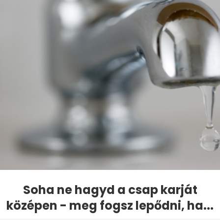
Soha ne hagyd a csap karját
középen - meg fogsz lepődni, ha...