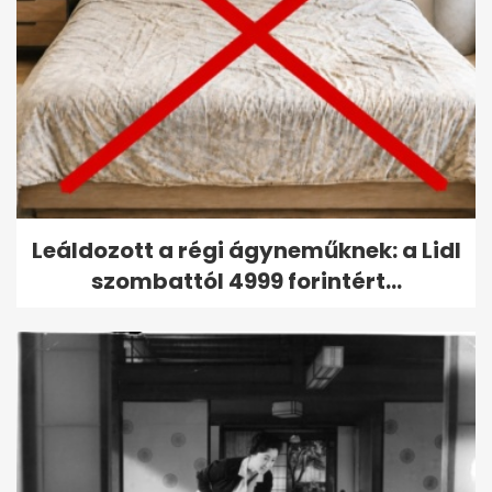
Leáldozott a régi ágyneműknek: a Lidl
szombattól 4999 forintért...