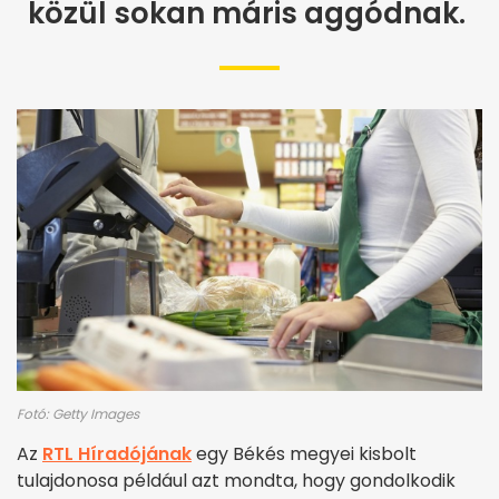
közül sokan máris aggódnak.
Fotó: Getty Images
Az
RTL Híradójának
egy Békés megyei kisbolt
tulajdonosa például azt mondta, hogy gondolkodik