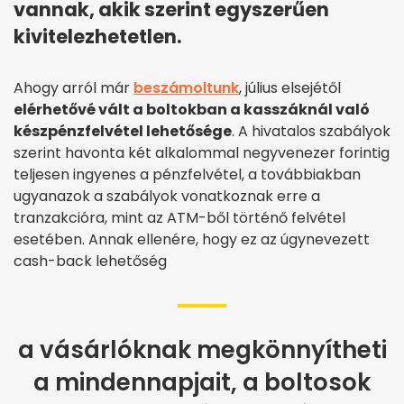
vannak, akik szerint egyszerűen
kivitelezhetetlen.
Ahogy arról már
beszámoltunk
, július elsejétől
elérhetővé vált a boltokban a kasszáknál való
készpénzfelvétel lehetősége
. A hivatalos szabályok
szerint havonta két alkalommal negyvenezer forintig
teljesen ingyenes a pénzfelvétel, a továbbiakban
ugyanazok a szabályok vonatkoznak erre a
tranzakcióra, mint az ATM-ből történő felvétel
esetében. Annak ellenére, hogy ez az úgynevezett
cash-back lehetőség
a vásárlóknak megkönnyítheti
a mindennapjait, a boltosok