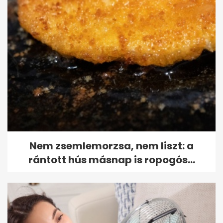
Nem zsemlemorzsa, nem liszt: a
rántott hús másnap is ropogós...