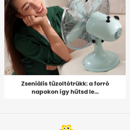
Zseniális tűzoltótrükk: a forró
napokon így hűtsd le...