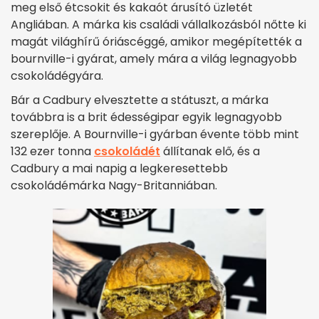
meg első étcsokit és kakaót árusító üzletét
Angliában. A márka kis családi vállalkozásból nőtte ki
magát világhírű óriáscéggé, amikor megépítették a
bournville-i gyárat, amely mára a világ legnagyobb
csokoládégyára.
Bár a Cadbury elvesztette a státuszt, a márka
továbbra is a brit édességipar egyik legnagyobb
szereplője. A Bournville-i gyárban évente több mint
132 ezer tonna
csokoládét
állítanak elő, és a
Cadbury a mai napig a legkeresettebb
csokoládémárka Nagy-Britanniában.