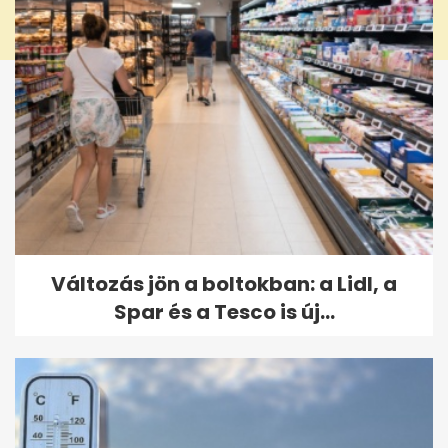
Változás jön a boltokban: a Lidl, a
Spar és a Tesco is új...