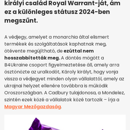
királyi család Royal Warrant-ját, ám
ez a különleges státusz 2024-ben
megszűnt.
A védjegy, amelyet a monarchia által elismert
termékek és szolgáltatások kaphatnak meg,
ötévente megújítható, de
ezúttal nem
hosszabbították meg.
A döntés mögött a
B4Ukraine csoport figyelmeztetése áll, amely arra
ösztönözte az uralkodót, Károly királyt, hogy vonja
vissza a védjegyet minden olyan vállalattól, amely az
ukrajnai helyzet ellenére továbbra is működik
Oroszországban. A Cadbury tulajdonosa, a Mondelez,
szintén ezek közé a vállalatok közé tartozik – írja a
Magyar Mezőgazdaság
.