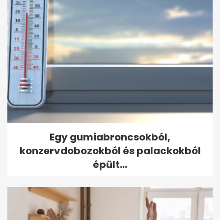
Egy gumiabroncsokból,
konzervdobozokból és palackokból
épült...