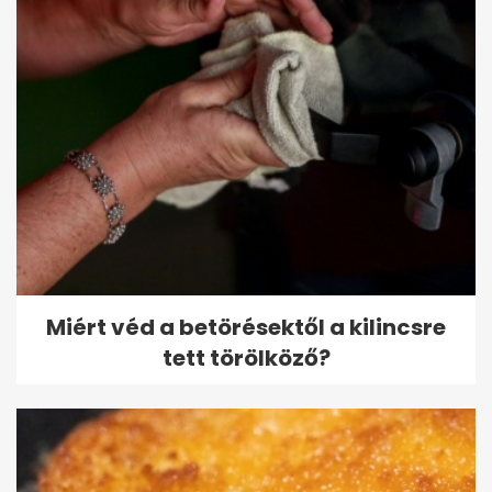
Miért véd a betörésektől a kilincsre
tett törölköző?