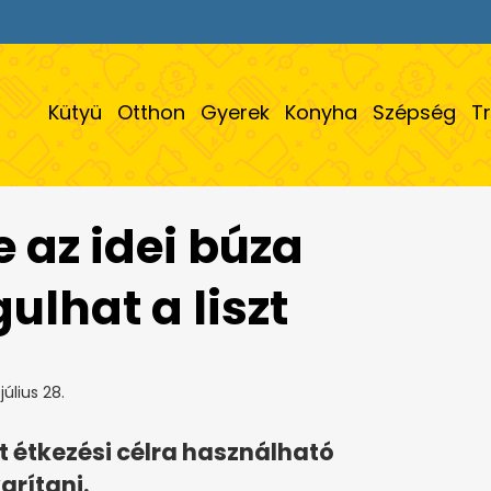
Kütyü
Otthon
Gyerek
Konyha
Szépség
T
az idei búza
lhat a liszt
július 28.
 étkezési célra használható
arítani.