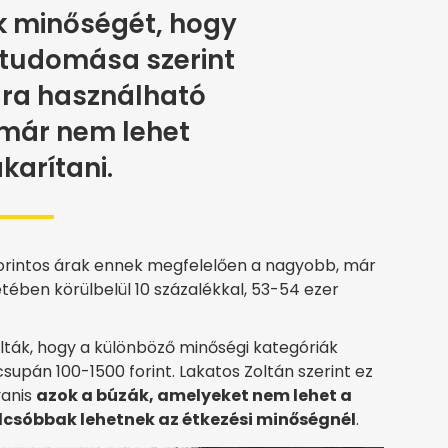
 minőségét, hogy
tudomása szerint
lra használható
már nem lehet
karítani.
forintos árak ennek megfelelően a nagyobb, már
tében körülbelül 10 százalékkal, 53-54 ezer
ták, hogy a különböző minőségi kategóriák
supán 100-1500 forint. Lakatos Zoltán szerint ez
yanis
azok a búzák, amelyeket nem lehet a
lcsóbbak lehetnek az étkezési minőségnél
.