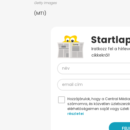
Getty Images
(MTI)
Iratkozz fel a hírl
cikkekről!
Hozzájárulok, hogy a Central Médiacs
számomra, és közvetlen üzletszerz
elérhetőségeimen saját vagy üzleti 
részletei