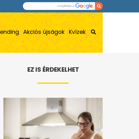
rending
Akciós újságok
Kvízek
EZ IS ÉRDEKELHET