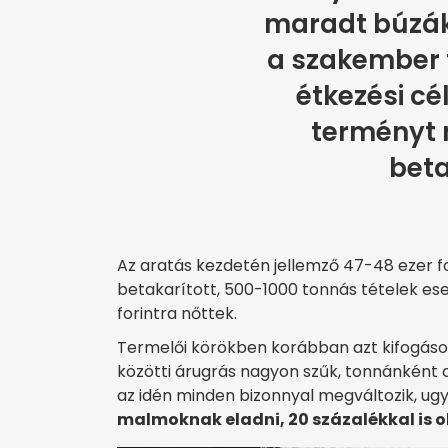
maradt búzák
a szakember 
étkezési cé
terményt 
beta
Az aratás kezdetén jellemző 47-48 ezer 
betakarított, 500-1000 tonnás tételek ese
forintra nőttek.
Termelői körökben korábban azt kifogásol
közötti árugrás nagyon szűk, tonnánként c
az idén minden bizonnyal megváltozik, ug
malmoknak eladni, 20 százalékkal is o