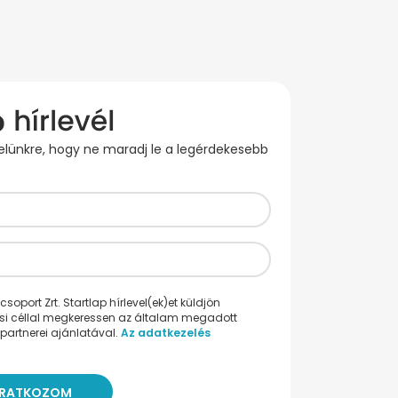
evelünkre, hogy ne maradj le a legérdekesebb
oport Zrt. Startlap hírlevel(ek)et küldjön
ési céllal megkeressen az általam megadott
partnerei ajánlatával.
Az adatkezelés