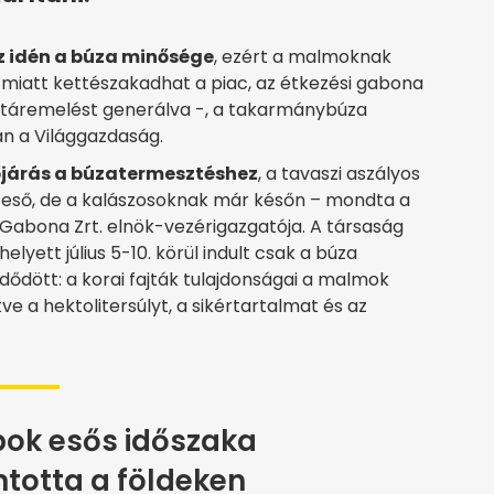
z idén a búza minősége
, ezért a malmoknak
Emiatt kettészakadhat a piac, az étkezési gabona
sztáremelést generálva -, a takarmánybúza
an a Világgazdaság.
dőjárás a búzatermesztéshez
, a tavaszi aszályos
g eső, de a kalászosoknak már későn – mondta a
 Gabona Zrt. elnök-vezérigazgatója. A társaság
elyett július 5-10. körül indult csak a búza
dődött: a korai fajták tulajdonságai a malmok
e a hektolitersúlyt, a sikértartalmat és az
pok esős időszaka
ntotta a földeken