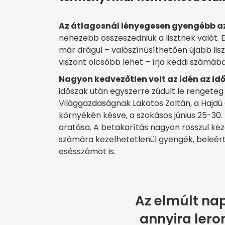
Az átlagosnál lényegesen gyengébb a
nehezebb összeszedniük a lisztnek valót. 
már drágul – valószínűsíthetően újabb li
viszont olcsóbb lehet – írja keddi számáb
Nagyon kedvezőtlen volt az idén az i
időszak után egyszerre zúdult le rengete
Világgazdaságnak Lakatos Zoltán, a Hajdú
környékén késve, a szokásos június 25-30. h
aratása. A betakarítás nagyon rosszul kez
számára kezelhetetlenül gyengék, beleértv
esésszámot is.
Az elmúlt na
annyira lero