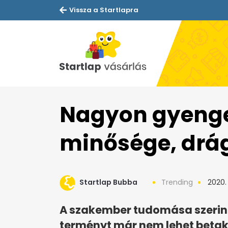
Vissza a Startlapra
Nagyon gyenge 
minősége, drágu
Startlap Bubba
Trending
2020. 
A szakember tudomása szerint
terményt már nem lehet betak