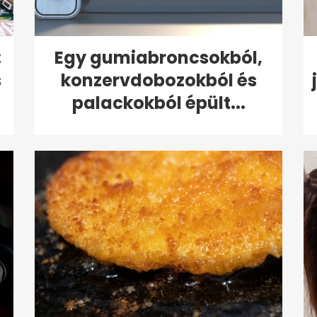
:
Egy gumiabroncsokból,
s
konzervdobozokból és
palackokból épült...