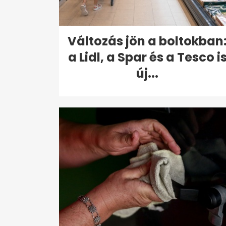
Változás jön a boltokban
a Lidl, a Spar és a Tesco i
új...